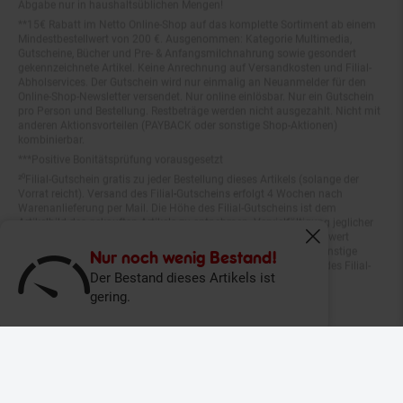
**15€ Rabatt im Netto Online-Shop auf das komplette Sortiment ab einem
Mindestbestellwert von 200 €. Ausgenommen: Kategorie Multimedia,
Gutscheine, Bücher und Pre- & Anfangsmilchnahrung sowie gesondert
gekennzeichnete Artikel. Keine Anrechnung auf Versandkosten und Filial-
Abholservices. Der Gutschein wird nur einmalig an Neuanmelder für den
Online-Shop-Newsletter versendet. Nur online einlösbar. Nur ein Gutschein
pro Person und Bestellung. Restbeträge werden nicht ausgezahlt. Nicht mit
anderen Aktionsvorteilen (PAYBACK oder sonstige Shop-Aktionen)
kombinierbar.
***Positive Bonitätsprüfung vorausgesetzt
²⁰Filial-Gutschein gratis zu jeder Bestellung dieses Artikels (solange der
Vorrat reicht). Versand des Filial-Gutscheins erfolgt 4 Wochen nach
Warenanlieferung per Mail. Die Höhe des Filial-Gutscheins ist dem
Artikelbild des gekauften Artikels zu entnehmen. Vervielfältigung jeglicher
Art nicht gestattet. Der Filial-Gutschein ist ohne Mindesteinkaufswert
einlösbar. Nicht mit anderen Aktionsvorteilen (PAYBACK oder sonstige
Fenster schliess
Shop-Aktionen) kombinierbar. Der jeweilige Gültigkeitszeitraum des Filial-
Nur noch wenig Bestand!
Gutscheins ist darauf vermerkt.
Der Bestand dieses Artikels ist
gering.
© Netto Marken-Discount Stiftung & Co. KG |
Kontakt
|
Datenschutz
|
Impressum