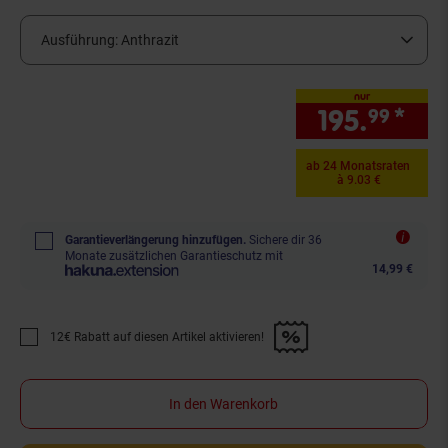
Ausführung:
Anthrazit
nur
195.
*
nur
99
ab 24 Monatsraten
à 9.03 €
Garantieverlängerung hinzufügen.
Sichere dir 36
Monate zusätzlichen Garantieschutz mit
14,99 €
12€ Rabatt auf diesen Artikel aktivieren!
Promotion "12€ Rabatt auf diesen Artikel aktivieren!" anwenden
In den Warenkorb