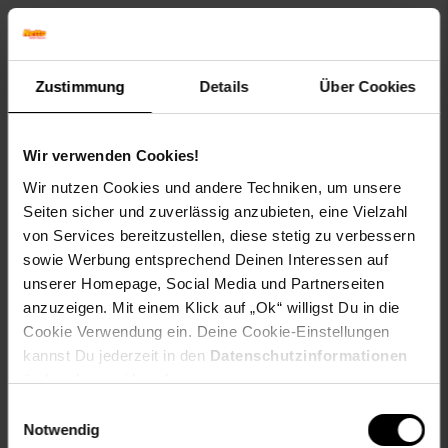
Maße (HxBxT) (ca.):
Gesamt: 91x73x83 cm
Sitzhöhe: 43 cm
Sitzbreite: 50 cm
Zustimmung
Details
Über Cookies
Sitztiefe: 56 cm
Höhe Rückenlehne: 62 cm
Höhe Armlehne: 24 cm
Wir verwenden Cookies!
Polsterdicke: 6 cm
Wir nutzen Cookies und andere Techniken, um unsere
Material:
Seiten sicher und zuverlässig anzubieten, eine Vielzahl
Rahmen: Stahl
von Services bereitzustellen, diese stetig zu verbessern
Bezug: Stoff/Textil (100% Polyester)
sowie Werbung entsprechend Deinen Interessen auf
Füllung: Schaumstoff (100% Polyurethan)
unserer Homepage, Social Media und Partnerseiten
Füße: Buche
anzuzeigen. Mit einem Klick auf „Ok“ willigst Du in die
Lassen Sie Ihre Seele baumeln! Dieser Schaukelstuhl bietet
Cookie Verwendung ein. Deine Cookie-Einstellungen
die perfekte Basis für eine entspannte Zeit, ob vor dem
kannst Du jederzeit in den
Datenschutzinformationen
Fernseher oder mit einem guten Buch. Durch die Polsterung
ändern bzw. widerrufen.
ist dieser Schaukelsessel äußerst bequem und bietet dank
Einwilligungsauswahl
der breiten Sitzfläche einen hohen Sitzkomfort. Die
Notwendig
Ziernähte auf der Rückenlehne machen ihn zu einem