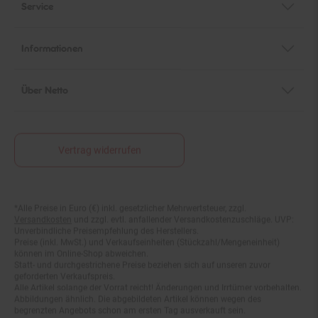
Informationen
Über Netto
Vertrag widerrufen
*Alle Preise in Euro (€) inkl. gesetzlicher Mehrwertsteuer, zzgl.
Fußnoten
Versandkosten
und zzgl. evtl. anfallender Versandkostenzuschläge. UVP:
Unverbindliche Preisempfehlung des Herstellers.
Preise (inkl. MwSt.) und Verkaufseinheiten (Stückzahl/Mengeneinheit)
können im Online-Shop abweichen.
Statt- und durchgestrichene Preise beziehen sich auf unseren zuvor
geforderten Verkaufspreis.
Alle Artikel solange der Vorrat reicht! Änderungen und Irrtümer vorbehalten.
Abbildungen ähnlich. Die abgebildeten Artikel können wegen des
begrenzten Angebots schon am ersten Tag ausverkauft sein.
Abgabe nur in haushaltsüblichen Mengen!