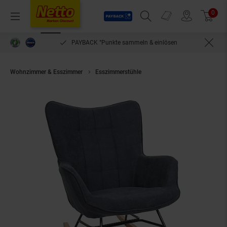
Payback
Prospekte
0
Arti
Menü
Suchfeld einblenden
Filiale finden
Warenkorb
PAYBACK °Punkte sammeln & einlösen
Wohnzimmer & Esszimmer
Esszimmerstühle
Schaukelstuhl MCW-K36, Sc