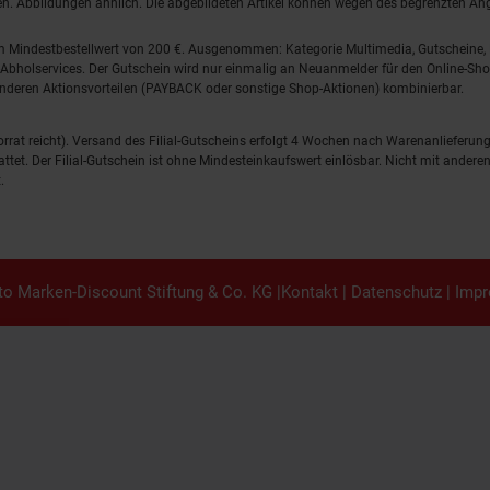
lten. Abbildungen ähnlich. Die abgebildeten Artikel können wegen des begrenzten A
em Mindestbestellwert von 200 €. Ausgenommen: Kategorie Multimedia, Gutscheine
Abholservices. Der Gutschein wird nur einmalig an Neuanmelder für den Online-Shop
anderen Aktionsvorteilen (PAYBACK oder sonstige Shop-Aktionen) kombinierbar.
 Vorrat reicht). Versand des Filial-Gutscheins erfolgt 4 Wochen nach Warenanlieferung
stattet. Der Filial-Gutschein ist ohne Mindesteinkaufswert einlösbar. Nicht mit and
.
o Marken-Discount Stiftung & Co. KG |
Kontakt
|
Datenschutz
|
Imp
en.