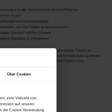
besonders in der Gastronomie unverzichtbar ist
odernen Touch
 reibungslosen Betriebsablauf
n möchten, um ihre Gäste zu beeindrucken
timalen Standort wählen können
elles Branding zu integrieren
en Betriebs. Mit der Möglichkeit, eine breite Palette an
nkomplizierte Handhabung machen diese Schanksäule zu einem
ebots! Gönnen Sie sich den Luxus, Ihren Gästen eine
Über Cookies
en, eine Vielzahl von
teressen auf unserer
 in die Cookie Verwendung