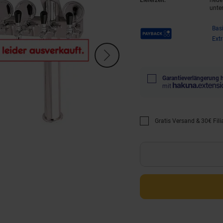
Lieferzeit:
neue 
unte
Payback Punkte
Bas
Ext
Garantieverlängerung 
mit
Gratis Versand & 30€ Filia
Promotion "Gratis Versan