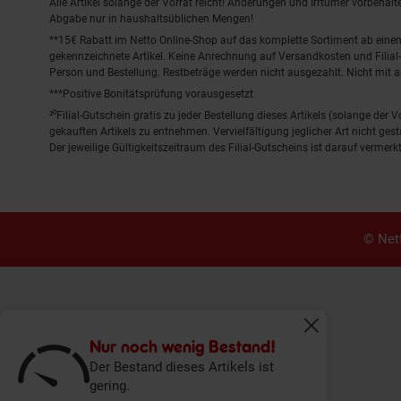
Alle Artikel solange der Vorrat reicht! Änderungen und Irrtümer vorbeha
Abgabe nur in haushaltsüblichen Mengen!
**15€ Rabatt im Netto Online-Shop auf das komplette Sortiment ab ein
gekennzeichnete Artikel. Keine Anrechnung auf Versandkosten und Filial-
Person und Bestellung. Restbeträge werden nicht ausgezahlt. Nicht mit 
***Positive Bonitätsprüfung vorausgesetzt
²⁰Filial-Gutschein gratis zu jeder Bestellung dieses Artikels (solange der
gekauften Artikels zu entnehmen. Vervielfältigung jeglicher Art nicht ge
Der jeweilige Gültigkeitszeitraum des Filial-Gutscheins ist darauf vermerkt
© Nett
Fenster schliess
Nur noch wenig Bestand!
Der Bestand dieses Artikels ist
gering.