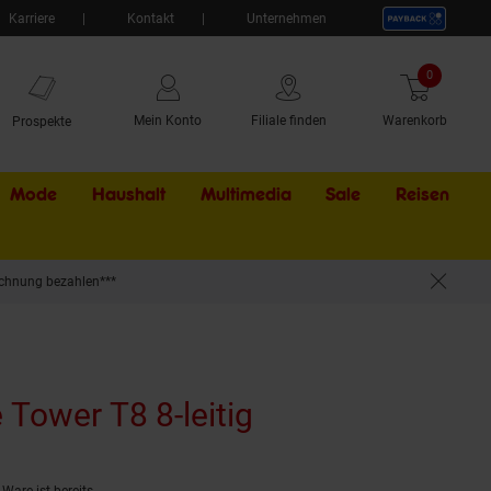
Karriere
Kontakt
Unternehmen
0
Artikel
Mein Konto
Filiale finden
Warenkorb
Prospekte
Mode
Haushalt
Multimedia
Sale
Externer Li
Reisen
chnung bezahlen***
Tower T8 8-leitig
(Produkt aktuell