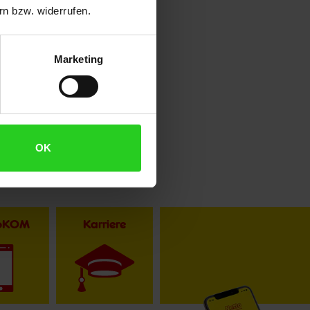
n bzw. widerrufen.
Marketing
OK
toKOM
Karriere