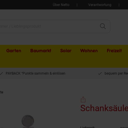
Über Netto
Verantwortung
Garten
Baumarkt
Solar
Wohnen
Freizeit
PAYBACK °Punkte sammeln & einlösen
bequem per Re
te
Schanksäule Tower T8 8-leitig
Schanksäule 