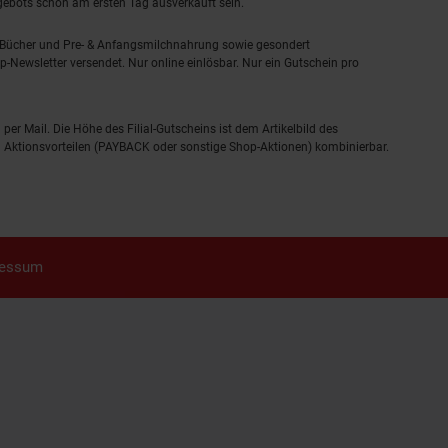
ngebots schon am ersten Tag ausverkauft sein.
, Bücher und Pre- & Anfangsmilchnahrung sowie gesondert
-Newsletter versendet. Nur online einlösbar. Nur ein Gutschein pro
 per Mail. Die Höhe des Filial-Gutscheins ist dem Artikelbild des
eren Aktionsvorteilen (PAYBACK oder sonstige Shop-Aktionen) kombinierbar.
ressum