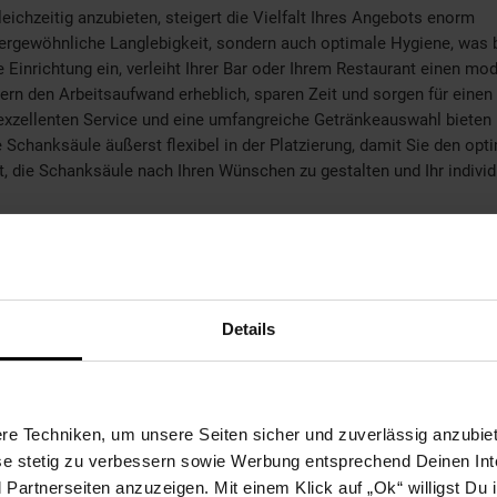
eichzeitig anzubieten, steigert die Vielfalt Ihres Angebots enorm
ergewöhnliche Langlebigkeit, sondern auch optimale Hygiene, was 
e Einrichtung ein, verleiht Ihrer Bar oder Ihrem Restaurant einen m
ern den Arbeitsaufwand erheblich, sparen Zeit und sorgen für einen
e exzellenten Service und eine umfangreiche Getränkeauswahl biete
chanksäule äußerst flexibel in der Platzierung, damit Sie den op
 die Schanksäule nach Ihren Wünschen zu gestalten und Ihr individu
dern ein entscheidender Schritt zur Optimierung Ihres gastronomisch
au gehoben. Das Edelstahlmaterial, das elegante Design und die u
g. Bestellen Sie jetzt und steigern Sie die Attraktivität Ihres Ang
zu präsentieren.
Details
 Seelze, Deutschland
e Techniken, um unsere Seiten sicher und zuverlässig anzubiet
ese stetig zu verbessern sowie Werbung entsprechend Deinen In
artnerseiten anzuzeigen. Mit einem Klick auf „Ok“ willigst Du