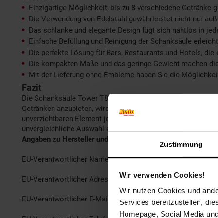
Einzigartige Möglichkeit, bis zu 8 verschiedene Getränke gl
Die Verwendung von Edelstahl gewährleistet nicht nur auß
Das schlanke und elegante Design fügt sich nahtlos in jed
Einfache Befüllung und Reinigung der Schanksäule erleicht
Die perfekte Lösung für Bars, Restaurants und Hotels, di
Die kompakten Maße und das geringe Gewicht machen die S
Mit der Lieferung ohne Embleme haben Sie die Möglichkeit,
Fazit
Die Schanksäule Tower T8 ist nicht nur eine Investition, son
Getränken anzubieten, wird der Service auf ein neues Nive
unverzichtbaren Element jeder Bar oder Gastronomieeinrichtun
unvergleichliche Auswahl an Getränken in höchster Qualität 
Angaben zu Hersteller und EU verantwortlicher Person
Zustimmung
EU-Verantwortlicher Name: Hr. Stanislav Maer
Wir verwenden Cookies!
EU-Verantwortlicher Adresse: Lise-Meitner-Straße, 7, 30926,
Wir nutzen Cookies und ander
EU-Verantwortlicher E-Mail: kundenservice@ich-zapfe.de
Services bereitzustellen, di
Homepage, Social Media und P