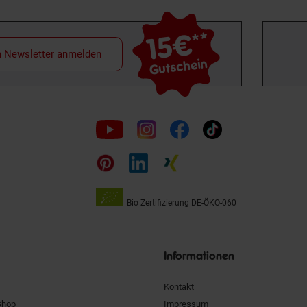
15€
**
m Newsletter anmelden
Gutschein
Folge
uns
auf
Bio Zertifizierung
DE-ÖKO-060
Unsere
Siegel
Informationen
Kontakt
Shop
Impressum