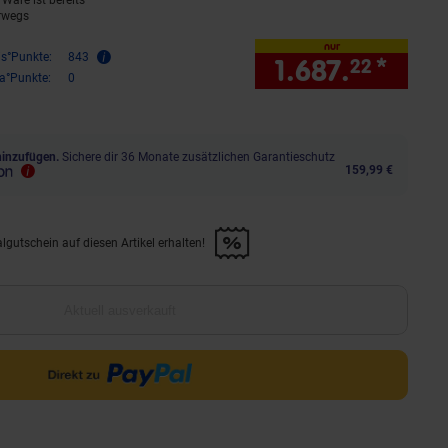
Ware ist bereits
rwegs
nur
is°Punkte:
843
1.687.
*
nur 
22
ra°Punkte:
0
hinzufügen.
Sichere dir 36 Monate zusätzlichen Garantieschutz
159,99 €
lgutschein auf diesen Artikel erhalten!
d &amp; 30€ Filialgutschein auf diesen Artikel erhalten!" anwenden
Aktuell ausverkauft