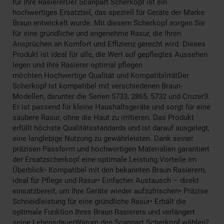
für Ihre RasiererDer Scanpart Scherkopf ist ein
hochwertiges Ersatzteil, das speziell für Geräte der Marke
Braun entwickelt wurde. Mit diesem Scherkopf sorgen Sie
für eine gründliche und angenehme Rasur, die Ihren
Ansprüchen an Komfort und Effizienz gerecht wird. Dieses
Produkt ist ideal für alle, die Wert auf gepflegtes Aussehen
legen und ihre Rasierer optimal pflegen
möchten.Hochwertige Qualität und KompatibilitätDer
Scherkopf ist kompatibel mit verschiedenen Braun-
Modellen, darunter die Serien 5733, 2865, 5732 und Cruzer3.
Er ist passend für kleine Haushaltsgeräte und sorgt für eine
saubere Rasur, ohne die Haut zu irritieren. Das Produkt
erfüllt höchste Qualitätsstandards und ist darauf ausgelegt,
eine langlebige Nutzung zu gewährleisten. Dank seiner
präzisen Passform und hochwertigen Materialien garantiert
der Ersatzscherkopf eine optimale Leistung.Vorteile im
Überblick• Kompatibel mit den bekannten Braun Rasierern,
ideal für Pflege und Rasur• Einfacher Austausch – direkt
einsatzbereit, um Ihre Geräte wieder aufzufrischen• Präzise
Schneidleistung für eine gründliche Rasur• Erhält die
optimale Funktion Ihres Braun Rasierers und verlängert
seine LebensdauerWarum den Scanpart Scherkopf wählen?