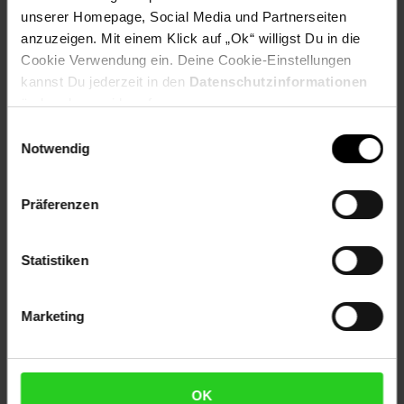
Artikelnummer: 3097809000
unserer Homepage, Social Media und Partnerseiten
EAN: 0788364338457
anzuzeigen. Mit einem Klick auf „Ok“ willigst Du in die
Artikel gehört zur Kategorie:
Rasierer, Epilierer &
Cookie Verwendung ein. Deine Cookie-Einstellungen
Haarentfernung
kannst Du jederzeit in den
Datenschutzinformationen
ändern bzw. widerrufen.
Einwilligungsauswahl
Notwendig
Versandinformationen
Präferenzen
Herstellerinformationen
Statistiken
Fußzeile
Weitere Online-Angebote
Marketing
Netto Reisen
TV-Shop
Weinwelt
OK