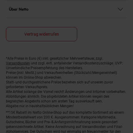
Über Netto
Vertrag widerrufen
*Alle Preise in Euro (€) inkl. gesetzlicher Mehrwertsteuer, zzgl.
Fußnoten
Versandkosten
und zzgl. evtl. anfallender Versandkostenzuschläge. UVP:
Unverbindliche Preisempfehlung des Herstellers.
Preise (inkl. MwSt.) und Verkaufseinheiten (Stückzahl/Mengeneinheit)
können im Online-Shop abweichen.
Statt- und durchgestrichene Preise beziehen sich auf unseren zuvor
geforderten Verkaufspreis.
Alle Artikel solange der Vorrat reicht! Änderungen und Irrtümer vorbehalten.
Abbildungen ähnlich. Die abgebildeten Artikel können wegen des
begrenzten Angebots schon am ersten Tag ausverkauft sein.
Abgabe nur in haushaltsüblichen Mengen!
**15€ Rabatt im Netto Online-Shop auf das komplette Sortiment ab einem
Mindestbestellwert von 200 €. Ausgenommen: Kategorie Multimedia,
Gutscheine, Bücher und Pre- & Anfangsmilchnahrung sowie gesondert
gekennzeichnete Artikel. Keine Anrechnung auf Versandkosten und Filial-
Abholservices. Der Gutschein wird nur einmalig an Neuanmelder für den