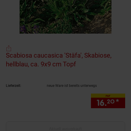
Scabiosa caucasica 'Stäfa', Skabiose,
hellblau, ca. 9x9 cm Topf
(Produkt aktuell au
Lieferzeit:
neue Ware ist bereits unterwegs
nur
16.
*
nur
20
Aktuell ausverkauft