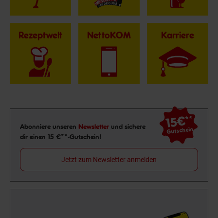
Rezeptwelt
NettoKOM
Karriere
15€
**
Newsletter Anmeldung
Abonniere unseren
Newsletter
und sichere
Gutschein
dir einen 15 €**-Gutschein!
Jetzt zum Newsletter anmelden