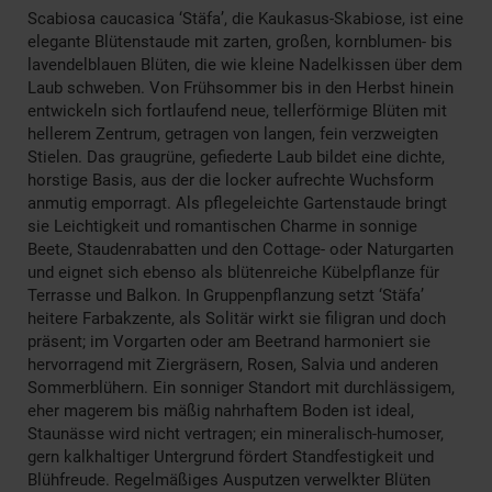
Scabiosa caucasica ‘Stäfa’, die Kaukasus-Skabiose, ist eine
elegante Blütenstaude mit zarten, großen, kornblumen- bis
lavendelblauen Blüten, die wie kleine Nadelkissen über dem
Laub schweben. Von Frühsommer bis in den Herbst hinein
entwickeln sich fortlaufend neue, tellerförmige Blüten mit
hellerem Zentrum, getragen von langen, fein verzweigten
Stielen. Das graugrüne, gefiederte Laub bildet eine dichte,
horstige Basis, aus der die locker aufrechte Wuchsform
anmutig emporragt. Als pflegeleichte Gartenstaude bringt
sie Leichtigkeit und romantischen Charme in sonnige
Beete, Staudenrabatten und den Cottage- oder Naturgarten
und eignet sich ebenso als blütenreiche Kübelpflanze für
Terrasse und Balkon. In Gruppenpflanzung setzt ‘Stäfa’
heitere Farbakzente, als Solitär wirkt sie filigran und doch
präsent; im Vorgarten oder am Beetrand harmoniert sie
hervorragend mit Ziergräsern, Rosen, Salvia und anderen
Sommerblühern. Ein sonniger Standort mit durchlässigem,
eher magerem bis mäßig nahrhaftem Boden ist ideal,
Staunässe wird nicht vertragen; ein mineralisch-humoser,
gern kalkhaltiger Untergrund fördert Standfestigkeit und
Blühfreude. Regelmäßiges Ausputzen verwelkter Blüten