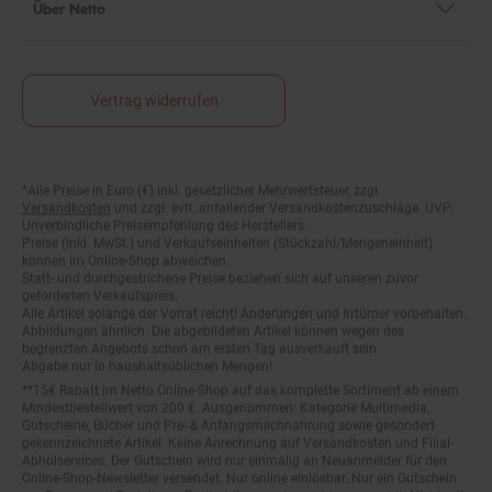
Vertrag widerrufen
*Alle Preise in Euro (€) inkl. gesetzlicher Mehrwertsteuer, zzgl.
Fußnoten
Versandkosten
und zzgl. evtl. anfallender Versandkostenzuschläge. UVP:
Unverbindliche Preisempfehlung des Herstellers.
Preise (inkl. MwSt.) und Verkaufseinheiten (Stückzahl/Mengeneinheit)
können im Online-Shop abweichen.
Statt- und durchgestrichene Preise beziehen sich auf unseren zuvor
geforderten Verkaufspreis.
Alle Artikel solange der Vorrat reicht! Änderungen und Irrtümer vorbehalten.
Abbildungen ähnlich. Die abgebildeten Artikel können wegen des
begrenzten Angebots schon am ersten Tag ausverkauft sein.
Abgabe nur in haushaltsüblichen Mengen!
**15€ Rabatt im Netto Online-Shop auf das komplette Sortiment ab einem
Mindestbestellwert von 200 €. Ausgenommen: Kategorie Multimedia,
Gutscheine, Bücher und Pre- & Anfangsmilchnahrung sowie gesondert
gekennzeichnete Artikel. Keine Anrechnung auf Versandkosten und Filial-
Abholservices. Der Gutschein wird nur einmalig an Neuanmelder für den
Online-Shop-Newsletter versendet. Nur online einlösbar. Nur ein Gutschein
pro Person und Bestellung. Restbeträge werden nicht ausgezahlt. Nicht mit