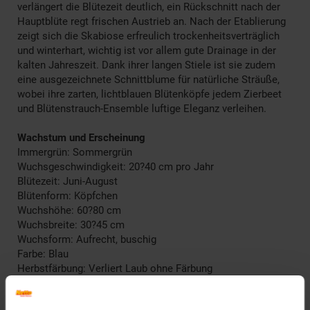
verlängert die Blütezeit deutlich, ein Rückschnitt nach der
Hauptblüte regt frischen Austrieb an. Nach der Etablierung
zeigt sich die Skabiose erfreulich trockenheitsverträglich
und winterhart, wichtig ist vor allem gute Drainage in der
kalten Jahreszeit. Dank ihrer langen Stiele ist sie zudem
eine ausgezeichnete Schnittblume für natürliche Sträuße,
wobei ihre zarten, lichtblauen Blütenköpfe jedem Zierbeet
und Blütenstrauch-Ensemble luftige Eleganz verleihen.
Wachstum und Erscheinung
Immergrün: Sommergrün
Wuchsgeschwindigkeit: 20?40 cm pro Jahr
Blütezeit: Juni-August
Blütenform: Köpfchen
Wuchshöhe: 60?80 cm
Wuchsbreite: 30?45 cm
Wuchsform: Aufrecht, buschig
Farbe: Blau
Herbstfärbung: Verliert Laub ohne Färbung
Blütenfarbe: Blau
Winterfarbe: Verblasst, bleibt halbschattig