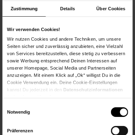
Geschmack: X
Frucht: Keine Frucht
Zustimmung
Details
Über Cookies
Standort und Pflege
Standortempfehlung: Sonnig, gut durchlüftet
Wir verwenden Cookies!
Pflegeaufwand: Mittel
Lichtbedarf: Sonnig-Halbschattig
Wir nutzen Cookies und andere Techniken, um unsere
Wasserbedarf: Mittel
Seiten sicher und zuverlässig anzubieten, eine Vielzahl
Rückschnitt: Rückschnitt nach der Blüte.
von Services bereitzustellen, diese stetig zu verbessern
Schnittverträglichkeit: Gut
sowie Werbung entsprechend Deinen Interessen auf
Bodenansprüche: gut durchlässig, kalkhaltig
unserer Homepage, Social Media und Partnerseiten
Nährstoffgehalt: Mittel
anzuzeigen. Mit einem Klick auf „Ok“ willigst Du in die
Frosthärte: bis -20 °C
Cookie Verwendung ein. Deine Cookie-Einstellungen
Verwendung: Bienenweide, Staudenbeet, Schnittblume,
Steingarten, Rabattenpflanze
kannst Du jederzeit in den
Datenschutzinformationen
ändern bzw. widerrufen.
Eigenschaften
Einwilligungsauswahl
Duft: Kein Duft
Notwendig
Bestäuber: Insekten
Biodiversität: Bestäuberanlockend
Gechlecht: Zwitter
Präferenzen
Besonderheit: Bienenfreundlich