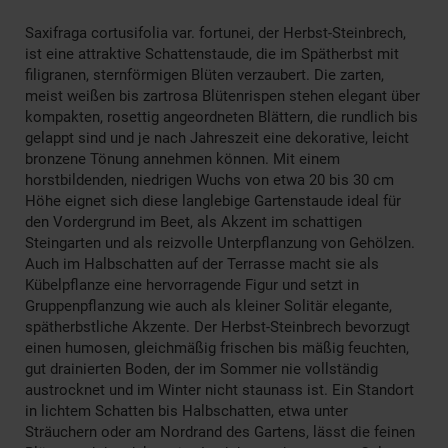
Saxifraga cortusifolia var. fortunei, der Herbst-Steinbrech,
ist eine attraktive Schattenstaude, die im Spätherbst mit
filigranen, sternförmigen Blüten verzaubert. Die zarten,
meist weißen bis zartrosa Blütenrispen stehen elegant über
kompakten, rosettig angeordneten Blättern, die rundlich bis
gelappt sind und je nach Jahreszeit eine dekorative, leicht
bronzene Tönung annehmen können. Mit einem
horstbildenden, niedrigen Wuchs von etwa 20 bis 30 cm
Höhe eignet sich diese langlebige Gartenstaude ideal für
den Vordergrund im Beet, als Akzent im schattigen
Steingarten und als reizvolle Unterpflanzung von Gehölzen.
Auch im Halbschatten auf der Terrasse macht sie als
Kübelpflanze eine hervorragende Figur und setzt in
Gruppenpflanzung wie auch als kleiner Solitär elegante,
spätherbstliche Akzente. Der Herbst-Steinbrech bevorzugt
einen humosen, gleichmäßig frischen bis mäßig feuchten,
gut drainierten Boden, der im Sommer nie vollständig
austrocknet und im Winter nicht staunass ist. Ein Standort
in lichtem Schatten bis Halbschatten, etwa unter
Sträuchern oder am Nordrand des Gartens, lässt die feinen