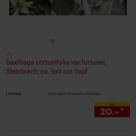
Saxifraga cortusifolia var.fortunei,
Steinbrech, ca. 9x9 cm Topf
(Produkt aktuell
Lieferzeit:
neue Ware ist bereits unterwegs
nur
20.–
*
nu