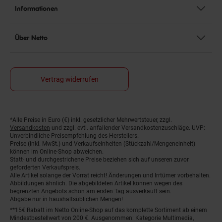
Informationen
Über Netto
Vertrag widerrufen
*Alle Preise in Euro (€) inkl. gesetzlicher Mehrwertsteuer, zzgl.
Fußnoten
Versandkosten
und zzgl. evtl. anfallender Versandkostenzuschläge. UVP:
Unverbindliche Preisempfehlung des Herstellers.
Preise (inkl. MwSt.) und Verkaufseinheiten (Stückzahl/Mengeneinheit)
können im Online-Shop abweichen.
Statt- und durchgestrichene Preise beziehen sich auf unseren zuvor
geforderten Verkaufspreis.
Alle Artikel solange der Vorrat reicht! Änderungen und Irrtümer vorbehalten.
Abbildungen ähnlich. Die abgebildeten Artikel können wegen des
begrenzten Angebots schon am ersten Tag ausverkauft sein.
Abgabe nur in haushaltsüblichen Mengen!
**15€ Rabatt im Netto Online-Shop auf das komplette Sortiment ab einem
Mindestbestellwert von 200 €. Ausgenommen: Kategorie Multimedia,