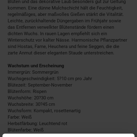
Blüten und das dekorative Laub besonders gut zur Geltung
kommen. Eine dünne Mulchschicht hält die Feuchtigkeit,
regelmäßiges, aber maßvolles Gießen stärkt die Vitalität.
Leichte, zurückhaltende Düngergaben im Frühjahr sowie
das Entfernen verwelkter Blütenstände fördern einen
dichten Wuchs. In rauen Lagen empfiehlt sich ein
Winterschutz vor kalter Nässe. Harmonische Pflanzpartner
sind Hostas, Farne, Heuchera und feine Seggen, die die
zarte Anmut dieser eleganten Staude unterstreichen.
Wachstum und Erscheinung
Immergrün: Sommergrün
Wuchsgeschwindigkeit: 5?10 cm pro Jahr
Blütezeit: September-November
Blütenform: Rispen
Wuchshöhe: 20?30 cm
Wuchsbreite: 30?45 cm
Wuchsform: Kompakt, rosettenartig
Farbe: Weiß
Herbstfärbung: Leuchtend rot
Blütenfarbe: Weiß
Winterfarbe: Verblasst, bleibt halbschattig