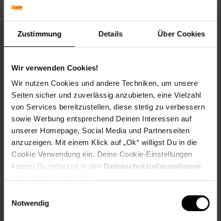
Geschmack: X
Frucht: Keine Frucht
Blattform: Herzförmig
Zustimmung
Details
Über Cookies
Blattrand: Gelappt
Standort und Pflege
Wir verwenden Cookies!
Standortempfehlung: Halbschattig, feucht
Pflegeaufwand: Mittel
Wir nutzen Cookies und andere Techniken, um unsere
Lichtbedarf: Halbschattig-Schattig
Seiten sicher und zuverlässig anzubieten, eine Vielzahl
Wasserbedarf: Mittel
von Services bereitzustellen, diese stetig zu verbessern
Rückschnitt: Rückschnitt nach der Blüte.
sowie Werbung entsprechend Deinen Interessen auf
Schnittverträglichkeit: Gut
unserer Homepage, Social Media und Partnerseiten
Bodenansprüche: humos und gut durchlässig
anzuzeigen. Mit einem Klick auf „Ok“ willigst Du in die
Nährstoffgehalt: Mittel
Frosthärte: bis -12 °C
Cookie Verwendung ein. Deine Cookie-Einstellungen
Verwendung: Am Gehölzrand,Im Staudenbeet,Unter
kannst Du jederzeit in den
Datenschutzinformationen
Gehölzen,Im Schattengarten,Steingarten, Kübelpflanze,
ändern bzw. widerrufen.
Schattenbeet, Bodendecker, Herbstblüher
Einwilligungsauswahl
Notwendig
Eigenschaften
Duft: Kein Duft