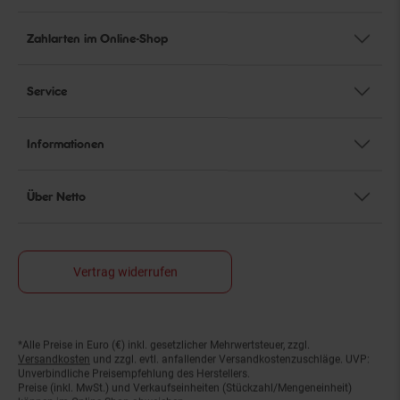
Zahlarten im Online-Shop
Service
Informationen
Über Netto
Vertrag widerrufen
*Alle Preise in Euro (€) inkl. gesetzlicher Mehrwertsteuer, zzgl.
Fußnoten
Versandkosten
und zzgl. evtl. anfallender Versandkostenzuschläge. UVP:
Unverbindliche Preisempfehlung des Herstellers.
Preise (inkl. MwSt.) und Verkaufseinheiten (Stückzahl/Mengeneinheit)
können im Online-Shop abweichen.