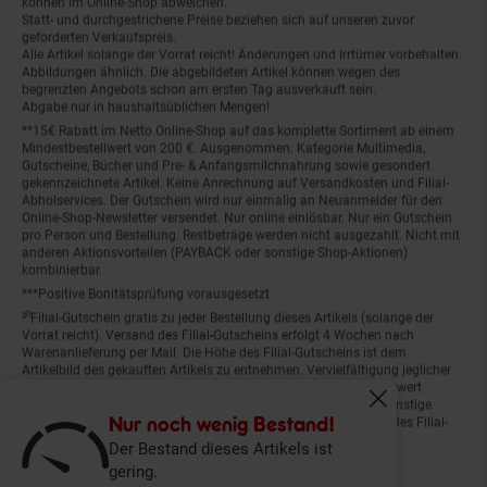
Statt- und durchgestrichene Preise beziehen sich auf unseren zuvor
geforderten Verkaufspreis.
Alle Artikel solange der Vorrat reicht! Änderungen und Irrtümer vorbehalten.
Abbildungen ähnlich. Die abgebildeten Artikel können wegen des
begrenzten Angebots schon am ersten Tag ausverkauft sein.
Abgabe nur in haushaltsüblichen Mengen!
**15€ Rabatt im Netto Online-Shop auf das komplette Sortiment ab einem
Mindestbestellwert von 200 €. Ausgenommen: Kategorie Multimedia,
Gutscheine, Bücher und Pre- & Anfangsmilchnahrung sowie gesondert
gekennzeichnete Artikel. Keine Anrechnung auf Versandkosten und Filial-
Abholservices. Der Gutschein wird nur einmalig an Neuanmelder für den
Online-Shop-Newsletter versendet. Nur online einlösbar. Nur ein Gutschein
pro Person und Bestellung. Restbeträge werden nicht ausgezahlt. Nicht mit
anderen Aktionsvorteilen (PAYBACK oder sonstige Shop-Aktionen)
kombinierbar.
***Positive Bonitätsprüfung vorausgesetzt
²⁰Filial-Gutschein gratis zu jeder Bestellung dieses Artikels (solange der
Vorrat reicht). Versand des Filial-Gutscheins erfolgt 4 Wochen nach
Warenanlieferung per Mail. Die Höhe des Filial-Gutscheins ist dem
Artikelbild des gekauften Artikels zu entnehmen. Vervielfältigung jeglicher
Art nicht gestattet. Der Filial-Gutschein ist ohne Mindesteinkaufswert
einlösbar. Nicht mit anderen Aktionsvorteilen (PAYBACK oder sonstige
Fenster schliess
Shop-Aktionen) kombinierbar. Der jeweilige Gültigkeitszeitraum des Filial-
Nur noch wenig Bestand!
Gutscheins ist darauf vermerkt.
Der Bestand dieses Artikels ist
gering.