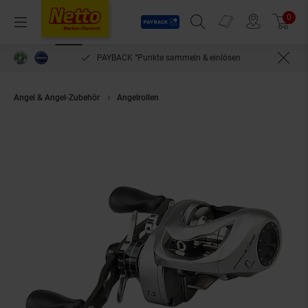
Payback
Prospekte
0
Arti
Menü
Suchfeld einblenden
Filiale finden
Warenkorb
PAYBACK °Punkte sammeln & einlösen
Angel & Angel-Zubehör
Angelrollen
Savage Gear SG10 250 Bc Lh 9+1Bb(