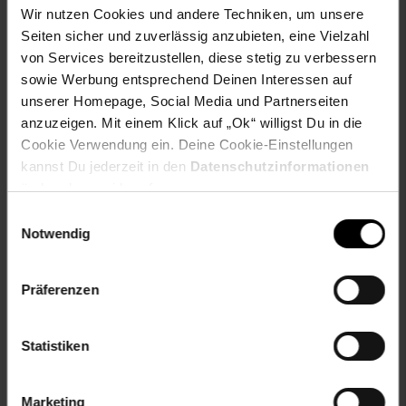
Dura-Grease-Schmierung
Wir nutzen Cookies und andere Techniken, um unsere
9+1 Stahlkugellager (einschließlich zwei japanische
Seiten sicher und zuverlässig anzubieten, eine Vielzahl
ARB-Kugellager)
von Services bereitzustellen, diese stetig zu verbessern
Carbon-Griffknauf
sowie Werbung entsprechend Deinen Interessen auf
Hartanodisierte Schneckenwelle aus A7075-
Aluminium
unserer Homepage, Social Media und Partnerseiten
Schnur-ID
anzuzeigen. Mit einem Klick auf „Ok“ willigst Du in die
Cookie Verwendung ein. Deine Cookie-Einstellungen
Linkshand Modell
kannst Du jederzeit in den
Datenschutzinformationen
ändern bzw. widerrufen.
Artikelnummer: 2651234001
EAN: 5706301747938
Einwilligungsauswahl
Notwendig
Artikel gehört zur Kategorie:
Angelrollen
Präferenzen
Versandinformationen
Statistiken
Herstellerinformationen
Marketing