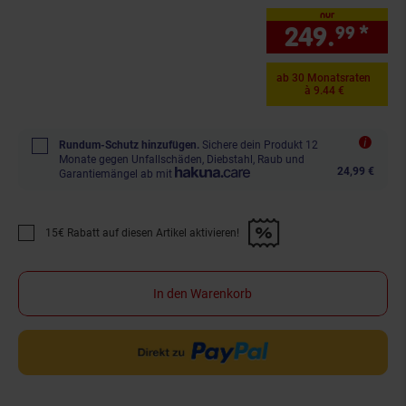
nur
249.
*
nur
99
ab 30 Monatsraten
à 9.44 €
Rundum-Schutz hinzufügen.
Sichere dein Produkt 12
Monate gegen Unfallschäden, Diebstahl, Raub und
24,99 €
Garantiemängel ab mit
15€ Rabatt auf diesen Artikel aktivieren!
Promotion "15€ Rabatt auf diesen Artikel aktivieren!" anwenden
In den Warenkorb