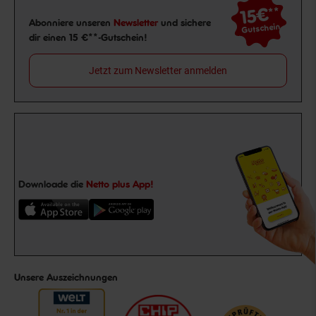
15€
**
Newsletter Anmeldung
Abonniere unseren
Newsletter
und sichere
Gutschein
dir einen 15 €**-Gutschein!
Jetzt zum Newsletter anmelden
Downloade die
Netto plus App!
Unsere Auszeichnungen