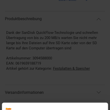
Produktbeschreibung
Dank der SanDisk QuickFlow-Technologie und schnellen
Übertragung von bis zu 200 MB/s warten Sie nicht mehr
lange bis Ihre Dateien auf Ihre SD Karte oder von der SD
Karte auf den Computer übertragen sind
Artikelnummer: 3094588000
EAN: 0619659188719
Artikel gehört zur Kategorie:
Festplatten & Speicher
Versandinformationen
Herstellerinformationen