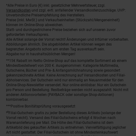
*Alle Preise in Euro (€) inkl. gesetzlicher Mehrwertsteuer, zzgl.
Fußnoten
Versandkosten
und zzgl. evtl. anfallender Versandkostenzuschläge. UVP:
Unverbindliche Preisempfehlung des Herstellers.
Preise (inkl. MwSt.) und Verkaufseinheiten (Stückzahl/Mengeneinheit)
können im Online-Shop abweichen.
Statt- und durchgestrichene Preise beziehen sich auf unseren zuvor
geforderten Verkaufspreis.
Alle Artikel solange der Vorrat reicht! Änderungen und Irrtümer vorbehalten.
Abbildungen ähnlich. Die abgebildeten Artikel können wegen des
begrenzten Angebots schon am ersten Tag ausverkauft sein.
Abgabe nur in haushaltsüblichen Mengen!
**15€ Rabatt im Netto Online-Shop auf das komplette Sortiment ab einem
Mindestbestellwert von 200 €. Ausgenommen: Kategorie Multimedia,
Gutscheine, Bücher und Pre- & Anfangsmilchnahrung sowie gesondert
gekennzeichnete Artikel. Keine Anrechnung auf Versandkosten und Filial-
Abholservices. Der Gutschein wird nur einmalig an Neuanmelder für den
Online-Shop-Newsletter versendet. Nur online einlösbar. Nur ein Gutschein
pro Person und Bestellung. Restbeträge werden nicht ausgezahlt. Nicht mit
anderen Aktionsvorteilen (PAYBACK oder sonstige Shop-Aktionen)
kombinierbar.
***Positive Bonitätsprüfung vorausgesetzt
²⁰Filial-Gutschein gratis zu jeder Bestellung dieses Artikels (solange der
Vorrat reicht). Versand des Filial-Gutscheins erfolgt 4 Wochen nach
Warenanlieferung per Mail. Die Höhe des Filial-Gutscheins ist dem
Artikelbild des gekauften Artikels zu entnehmen. Vervielfältigung jeglicher
Art nicht gestattet. Der Filial-Gutschein ist ohne Mindesteinkaufswert