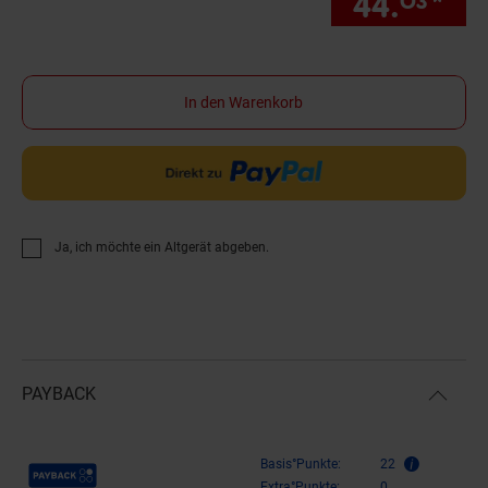
44.
*
nur
03
In den Warenkorb
Ja, ich möchte ein Altgerät abgeben.
PAYBACK
Payback Punkte
Basis°Punkte:
22
Extra°Punkte:
0