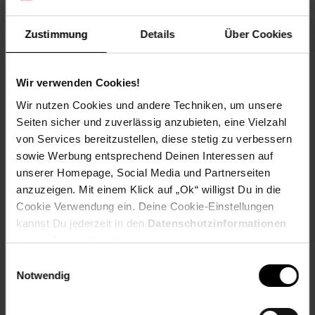
Zustimmung
Details
Über Cookies
Altgeräterücknahme
Wir verwenden Cookies!
Wir nutzen Cookies und andere Techniken, um unsere
Fußzeile
Weitere Online-Angebote
Seiten sicher und zuverlässig anzubieten, eine Vielzahl
von Services bereitzustellen, diese stetig zu verbessern
sowie Werbung entsprechend Deinen Interessen auf
Netto Reisen
TV-Shop
Weinwelt
unserer Homepage, Social Media und Partnerseiten
anzuzeigen. Mit einem Klick auf „Ok“ willigst Du in die
Cookie Verwendung ein. Deine Cookie-Einstellungen
kannst Du jederzeit in den
Datenschutzinformationen
ändern bzw. widerrufen.
Einwilligungsauswahl
Rezeptwelt
NettoKOM
Karriere
Notwendig