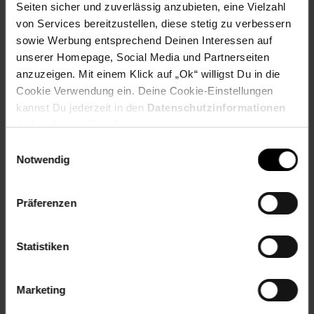
digitalen Alltag einen besonderen Charme und sichern Sie
Seiten sicher und zuverlässig anzubieten, eine Vielzahl
sich dieses exklusive Schlümpfe USB-Flash-Laufwerk. Es
von Services bereitzustellen, diese stetig zu verbessern
ist nicht nur ein praktisches Speichermedium, sondern auch
sowie Werbung entsprechend Deinen Interessen auf
ein begehrtes Sammlerstück für alle Schlümpfe-Fans.
unserer Homepage, Social Media und Partnerseiten
Lieferumfang USB-Flash-Laufwerk, Bedienungsanleitung
anzuzeigen. Mit einem Klick auf „Ok“ willigst Du in die
Cookie Verwendung ein. Deine Cookie-Einstellungen
Artikelnummer: 3097393000
kannst Du jederzeit in den
Datenschutzinformationen
EAN: 0619659217631
Artikel gehört zur Kategorie:
Festplatten & Speicher
ändern bzw. widerrufen.
Einwilligungsauswahl
Notwendig
Versandinformationen
Präferenzen
Herstellerinformationen
Statistiken
Altgeräterücknahme
Marketing