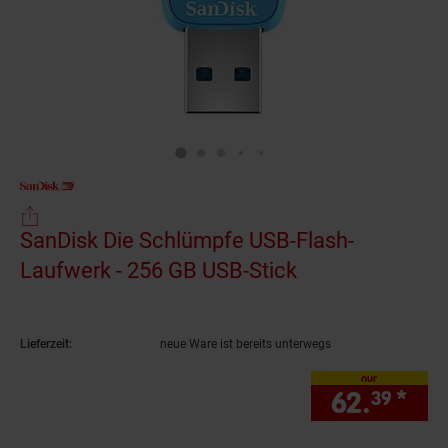
SanDisk Die Schlümpfe USB-Flash-
Laufwerk - 256 GB USB-Stick
(Produkt aktuel
Lieferzeit:
neue Ware ist bereits unterwegs
nur
62.
*
nur
39