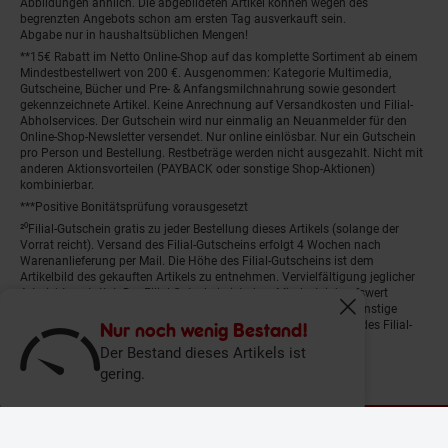
Abbildungen ähnlich. Die abgebildeten Artikel können wegen des
begrenzten Angebots schon am ersten Tag ausverkauft sein.
Abgabe nur in haushaltsüblichen Mengen!
**15€ Rabatt im Netto Online-Shop auf das komplette Sortiment ab einem
Mindestbestellwert von 200 €. Ausgenommen: Kategorie Multimedia,
Gutscheine, Bücher und Pre- & Anfangsmilchnahrung sowie gesondert
gekennzeichnete Artikel. Keine Anrechnung auf Versandkosten und Filial-
Abholservices. Der Gutschein wird nur einmalig an Neuanmelder für den
Online-Shop-Newsletter versendet. Nur online einlösbar. Nur ein Gutschein
pro Person und Bestellung. Restbeträge werden nicht ausgezahlt. Nicht mit
anderen Aktionsvorteilen (PAYBACK oder sonstige Shop-Aktionen)
kombinierbar.
***Positive Bonitätsprüfung vorausgesetzt
²⁰Filial-Gutschein gratis zu jeder Bestellung dieses Artikels (solange der
Vorrat reicht). Versand des Filial-Gutscheins erfolgt 4 Wochen nach
Warenanlieferung per Mail. Die Höhe des Filial-Gutscheins ist dem
Artikelbild des gekauften Artikels zu entnehmen. Vervielfältigung jeglicher
Art nicht gestattet. Der Filial-Gutschein ist ohne Mindesteinkaufswert
einlösbar. Nicht mit anderen Aktionsvorteilen (PAYBACK oder sonstige
Fenster schliess
Shop-Aktionen) kombinierbar. Der jeweilige Gültigkeitszeitraum des Filial-
Nur noch wenig Bestand!
Gutscheins ist darauf vermerkt.
Der Bestand dieses Artikels ist
gering.
© Netto Marken-Discount Stiftung & Co. KG |