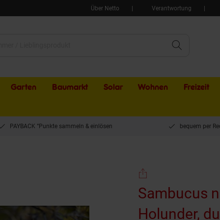
Über Netto
Verantwortung
Garten
Baumarkt
Solar
Wohnen
Freizeit
PAYBACK °Punkte sammeln & einlösen
bequem per Re
rzer Holunder, dunkelrot, 100–125 cm
Sambucus ni
Holunder, d