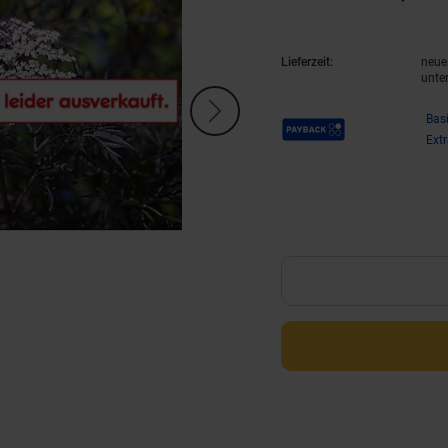
Lieferzeit:
neue 
unte
Payback Punkte
Bas
Ext