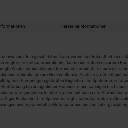
nformationen
Herstellerinformationen
t schwarzem, fein geschlitztem Laub, vereint die Robustheit eines
uch zeigt er im Frühsommer dichte, flachrunde Dolden in zartem Ros
zweigte Wuchs ist buschig und formschön, erreicht im Laufe der Jah
udenbeet oder als lockere Heckenpflanze. Auch im großen Kübel auf
ilbrig oder limonengrün gefärbten Begleitern. Im Spätsommer folge
Blattfärbung bevorzugt dieser Holunder einen sonnigen bis halbscha
Staunässe wird gemieden, leichte Trockenheit nach dem Anwachsen w
räftiger Rückschnitt im Spätwinter regt vitalen Austrieb an. Als vie
nzungen und repräsentative Hofsituationen ein und setzt ganzjährig