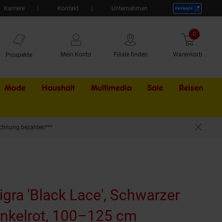
Karriere
Kontakt
Unternehmen
0
Artikel
Mein Konto
Filiale finden
Warenkorb
Prospekte
Mode
Haushalt
Multimedia
Sale
Externer Li
Reisen
chnung bezahlen***
gra 'Black Lace', Schwarzer
unkelrot, 100–125 cm
(Produkt aktu