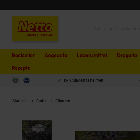
Schließen
Suche:
Bestseller
Angebote
Lebensmittel
Drogerie
Rezepte
kein Mindestbestellwert
Startseite
Garten
Pflanzen
Sambucus nigra 'Black Lace', Schwa