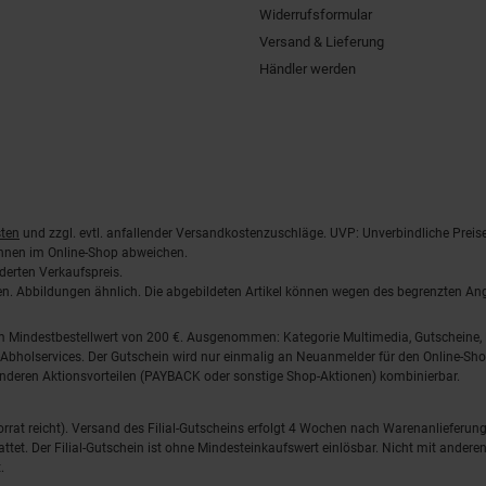
Widerrufsformular
Versand & Lieferung
Händler werden
ten
und zzgl. evtl. anfallender Versandkostenzuschläge. UVP: Unverbindliche Preis
önnen im Online-Shop abweichen.
derten Verkaufspreis.
lten. Abbildungen ähnlich. Die abgebildeten Artikel können wegen des begrenzten A
em Mindestbestellwert von 200 €. Ausgenommen: Kategorie Multimedia, Gutscheine
Abholservices. Der Gutschein wird nur einmalig an Neuanmelder für den Online-Shop
anderen Aktionsvorteilen (PAYBACK oder sonstige Shop-Aktionen) kombinierbar.
 Vorrat reicht). Versand des Filial-Gutscheins erfolgt 4 Wochen nach Warenanlieferung
stattet. Der Filial-Gutschein ist ohne Mindesteinkaufswert einlösbar. Nicht mit and
.