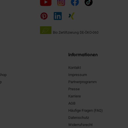
uns
auf
Bio Zertifizierung
DE-ÖKO-060
Unsere
Siegel
Informationen
Kontakt
Shop
Impressum
pp
Partnerprogramm
Presse
Karriere
AGB
Häufige Fragen (FAQ)
Datenschutz
Widerrufsrecht