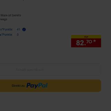
Ware ist bereits
rwegs
is°Punkte:
41
ra°Punkte:
0
nur
82.
*
nur 
70
Aktuell ausverkauft