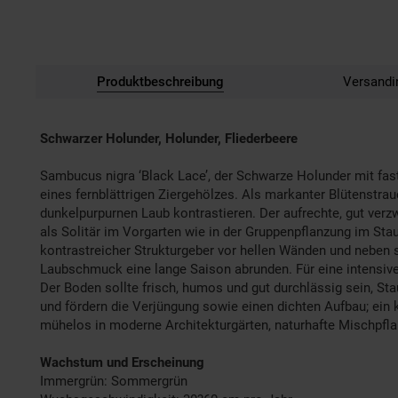
Produktbeschreibung
Versandi
Schwarzer Holunder, Holunder, Fliederbeere
Sambucus nigra ‘Black Lace’, der Schwarze Holunder mit fas
eines fernblättrigen Ziergehölzes. Als markanter Blütenstra
dunkelpurpurnen Laub kontrastieren. Der aufrechte, gut ver
als Solitär im Vorgarten wie in der Gruppenpflanzung im Sta
kontrastreicher Strukturgeber vor hellen Wänden und neben s
Laubschmuck eine lange Saison abrunden. Für eine intensive 
Der Boden sollte frisch, humos und gut durchlässig sein, 
und fördern die Verjüngung sowie einen dichten Aufbau; ein k
mühelos in moderne Architekturgärten, naturhafte Mischpfla
Wachstum und Erscheinung
Immergrün: Sommergrün