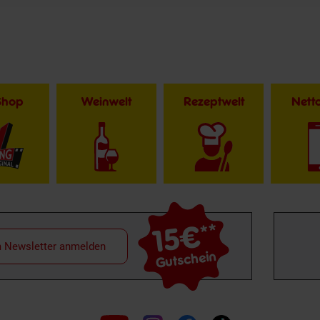
Shop
Weinwelt
Rezeptwelt
Net
15€
**
m Newsletter anmelden
Gutschein
Folge