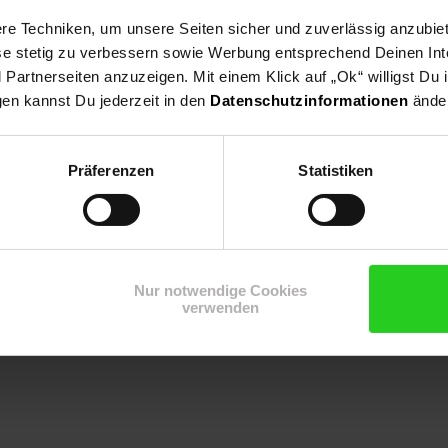
e Techniken, um unsere Seiten sicher und zuverlässig anzubiet
ese stetig zu verbessern sowie Werbung entsprechend Deinen In
artnerseiten anzuzeigen. Mit einem Klick auf „Ok“ willigst Du
ährpflanze,Als freiwachsende Hecke,Solitärpflanzung, Heckenpflan
gen kannst Du jederzeit in den
Datenschutzinformationen
änder
Präferenzen
Statistiken
Nur notwendige Cookies
verwenden