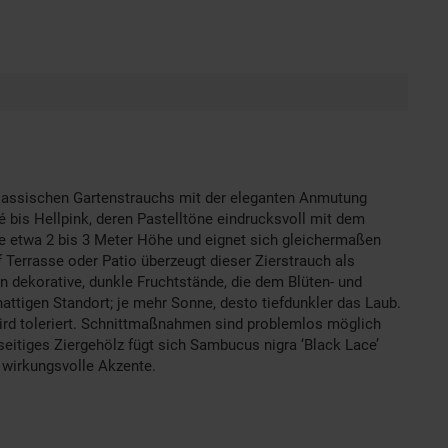
 klassischen Gartenstrauchs mit der eleganten Anmutung
é bis Hellpink, deren Pastelltöne eindrucksvoll mit dem
re etwa 2 bis 3 Meter Höhe und eignet sich gleichermaßen
 Terrasse oder Patio überzeugt dieser Zierstrauch als
n dekorative, dunkle Fruchtstände, die dem Blüten- und
ttigen Standort; je mehr Sonne, desto tiefdunkler das Laub.
ird toleriert. Schnittmaßnahmen sind problemlos möglich
lseitiges Ziergehölz fügt sich Sambucus nigra ‘Black Lace’
 wirkungsvolle Akzente.