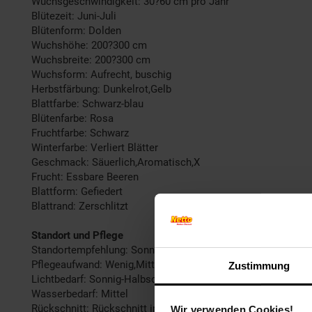
Wuchsgeschwindigkeit: 30?60 cm pro Jahr
Blütezeit: Juni-Juli
Blütenform: Dolden
Wuchshöhe: 200?300 cm
Wuchsbreite: 200?300 cm
Wuchsform: Aufrecht, buschig
Herbstfärbung: Dunkelrot,Gelb
Blattfarbe: Schwarz-blau
Blütenfarbe: Rosa
Fruchtfarbe: Schwarz
Winterfarbe: Verliert Blätter
Geschmack: Säuerlich,Aromatisch,X
Frucht: Essbare Beeren
Blattform: Gefiedert
Blattrand: Zerschlitzt
Standort und Pflege
Standortempfehlung: Sonnig, windgeschützt
Pflegeaufwand: Wenig,Mittel
Zustimmung
Lichtbedarf: Sonnig-Halbschattig
Wasserbedarf: Mittel
Rückschnitt: Rückschnitt im Frühjahr
Wir verwenden Cookies!