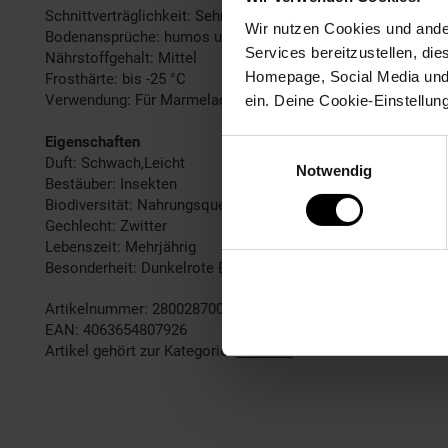
Schnittverträglichkeit: Sehr gut
Wir nutzen Cookies und ander
Bodenansprüche: humos und durchlässig
Services bereitzustellen, di
Nährstoffgehalt: Mittel
Homepage, Social Media und P
Frosthärte: bis -25 °C
Verwendung: Für Marmeladen & Gelee,Als Vogelschutz und -n
ein. Deine Cookie-Einstellun
Eigenschaften
Einwilligungsauswahl
Duft: Schwach,Leicht
Notwendig
Bestäuber: Insekten
Biodiversität: Nahrungsquelle für Vögel
Gechlecht: Zwitter
Lebenszeit: Mehrjährig
Besonderheit: Dunkelrote Blätter
Artikelnummer: 2800287000
EAN: 4063654807926
Artikel gehört zur Kategorie:
Pflanzen