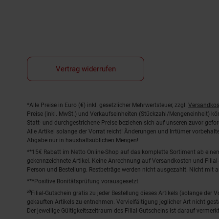
Vertrag widerrufen
Fußnoten
*Alle Preise in Euro (€) inkl. gesetzlicher Mehrwertsteuer, zzgl.
Versandkos
Preise (inkl. MwSt.) und Verkaufseinheiten (Stückzahl/Mengeneinheit) k
Statt- und durchgestrichene Preise beziehen sich auf unseren zuvor gefor
Alle Artikel solange der Vorrat reicht! Änderungen und Irrtümer vorbeha
Abgabe nur in haushaltsüblichen Mengen!
**15€ Rabatt im Netto Online-Shop auf das komplette Sortiment ab ein
gekennzeichnete Artikel. Keine Anrechnung auf Versandkosten und Filial-
Person und Bestellung. Restbeträge werden nicht ausgezahlt. Nicht mit 
***Positive Bonitätsprüfung vorausgesetzt
²⁰Filial-Gutschein gratis zu jeder Bestellung dieses Artikels (solange der
gekauften Artikels zu entnehmen. Vervielfältigung jeglicher Art nicht ge
Der jeweilige Gültigkeitszeitraum des Filial-Gutscheins ist darauf vermerkt