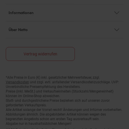
Informationen
Über Netto
Vertrag widerrufen
*Alle Preise in Euro (€) inkl. gesetzlicher Mehrwertsteuer, zzgl.
Fußnoten
Versandkosten
und zzgl. evtl. anfallender Versandkostenzuschläge. UVP:
Unverbindliche Preisempfehlung des Herstellers.
Preise (inkl. MwSt.) und Verkaufseinheiten (Stückzahl/Mengeneinheit)
können im Online-Shop abweichen.
Statt- und durchgestrichene Preise beziehen sich auf unseren zuvor
geforderten Verkaufspreis.
Alle Artikel solange der Vorrat reicht! Änderungen und Irrtümer vorbehalten.
Abbildungen ähnlich. Die abgebildeten Artikel können wegen des
begrenzten Angebots schon am ersten Tag ausverkauft sein.
Abgabe nur in haushaltsüblichen Mengen!
**15€ Rabatt im Netto Online-Shop auf das komplette Sortiment ab einem