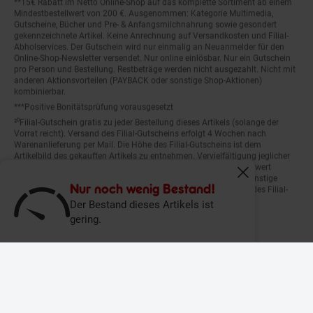
Mindestbestellwert von 200 €. Ausgenommen: Kategorie Multimedia,
Gutscheine, Bücher und Pre- & Anfangsmilchnahrung sowie gesondert
gekennzeichnete Artikel. Keine Anrechnung auf Versandkosten und Filial-
Abholservices. Der Gutschein wird nur einmalig an Neuanmelder für den
Online-Shop-Newsletter versendet. Nur online einlösbar. Nur ein Gutschein
pro Person und Bestellung. Restbeträge werden nicht ausgezahlt. Nicht mit
anderen Aktionsvorteilen (PAYBACK oder sonstige Shop-Aktionen)
kombinierbar.
***Positive Bonitätsprüfung vorausgesetzt
²⁰Filial-Gutschein gratis zu jeder Bestellung dieses Artikels (solange der
Vorrat reicht). Versand des Filial-Gutscheins erfolgt 4 Wochen nach
Warenanlieferung per Mail. Die Höhe des Filial-Gutscheins ist dem
Artikelbild des gekauften Artikels zu entnehmen. Vervielfältigung jeglicher
Art nicht gestattet. Der Filial-Gutschein ist ohne Mindesteinkaufswert
einlösbar. Nicht mit anderen Aktionsvorteilen (PAYBACK oder sonstige
Fenster schliess
Shop-Aktionen) kombinierbar. Der jeweilige Gültigkeitszeitraum des Filial-
Nur noch wenig Bestand!
Gutscheins ist darauf vermerkt.
Der Bestand dieses Artikels ist
gering.
© Netto Marken-Discount Stiftung & Co. KG |
Kontakt
|
Datenschutz
|
Impressum