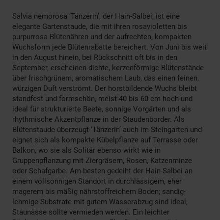
Salvia nemorosa ‘Tänzerin’, der Hain-Salbei, ist eine
elegante Gartenstaude, die mit ihren rosavioletten bis
purpurrosa Blütenähren und der aufrechten, kompakten
Wuchsform jede Blütenrabatte bereichert. Von Juni bis weit
in den August hinein, bei Rückschnitt oft bis in den
September, erscheinen dichte, kerzenförmige Blütenstände
über frischgrünem, aromatischem Laub, das einen feinen,
würzigen Duft verströmt. Der horstbildende Wuchs bleibt
standfest und formschön, meist 40 bis 60 cm hoch und
ideal für strukturierte Beete, sonnige Vorgärten und als
rhythmische Akzentpflanze in der Staudenborder. Als
Blütenstaude überzeugt ‘Tänzerin’ auch im Steingarten und
eignet sich als kompakte Kübelpflanze auf Terrasse oder
Balkon, wo sie als Solitär ebenso wirkt wie in
Gruppenpflanzung mit Ziergräsern, Rosen, Katzenminze
oder Schafgarbe. Am besten gedeiht der Hain-Salbei an
einem vollsonnigen Standort in durchlässigem, eher
magerem bis mäßig nährstoffreichem Boden; sandig-
lehmige Substrate mit gutem Wasserabzug sind ideal,
Staunässe sollte vermieden werden. Ein leichter