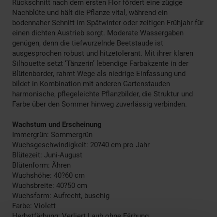
Rückschnitt nach dem ersten Flor fördert eine zügige
Nachblüte und hält die Pflanze vital, während ein
bodennaher Schnitt im Spätwinter oder zeitigen Frühjahr für
einen dichten Austrieb sorgt. Moderate Wassergaben
genügen, denn die tiefwurzelnde Beetstaude ist
ausgesprochen robust und hitzetolerant. Mit ihrer klaren
Silhouette setzt ‘Tänzerin’ lebendige Farbakzente in der
Blütenborder, rahmt Wege als niedrige Einfassung und
bildet in Kombination mit anderen Gartenstauden
harmonische, pflegeleichte Pflanzbilder, die Struktur und
Farbe über den Sommer hinweg zuverlässig verbinden.
Wachstum und Erscheinung
Immergrün: Sommergrün
Wuchsgeschwindigkeit: 20?40 cm pro Jahr
Blütezeit: Juni-August
Blütenform: Ähren
Wuchshöhe: 40?60 cm
Wuchsbreite: 40?50 cm
Wuchsform: Aufrecht, buschig
Farbe: Violett
Herbstfärbung: Verliert Laub ohne Färbung