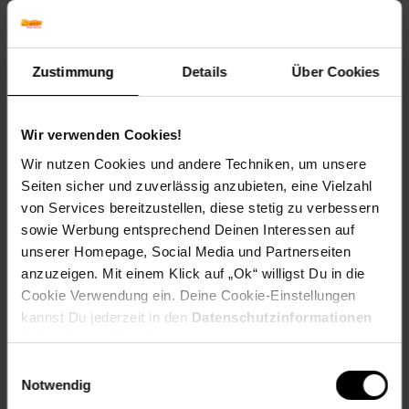
Blütenfarbe: Violett
Winterfarbe: Verblasst, bleibt halbschattig
Geschmack: X
Zustimmung
Details
Über Cookies
Frucht: Keine Frucht
Standort und Pflege
Standortempfehlung: Sonnig, durchlässig
Wir verwenden Cookies!
Pflegeaufwand: Mittel
Wir nutzen Cookies und andere Techniken, um unsere
Lichtbedarf: Sonnig
Seiten sicher und zuverlässig anzubieten, eine Vielzahl
Wasserbedarf: Mittel
von Services bereitzustellen, diese stetig zu verbessern
Rückschnitt: Rückschnitt im Frühjahr
Schnittverträglichkeit: Sehr gut
sowie Werbung entsprechend Deinen Interessen auf
Bodenansprüche: durchlässig, nährstoffreich, humos
unserer Homepage, Social Media und Partnerseiten
Nährstoffgehalt: Mittel
anzuzeigen. Mit einem Klick auf „Ok“ willigst Du in die
Frosthärte: bis -28 °C
Cookie Verwendung ein. Deine Cookie-Einstellungen
Verwendung: In Klein- und Vorgärten,Im Rosengarten,Im
kannst Du jederzeit in den
Datenschutzinformationen
Duftgarten,Im Staudenbeet,Bienenweide, Staudenbeet,
ändern bzw. widerrufen.
Kübelpflanze, Schnittblume, Steingarten.
Einwilligungsauswahl
Eigenschaften
Notwendig
Duft: Kein Duft