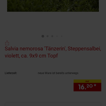
Salvia nemorosa 'Tänzerin', Steppensalbei,
violett, ca. 9x9 cm Topf
(Produkt aktuell aus
Lieferzeit:
neue Ware ist bereits unterwegs
nur
16.
*
nur
20