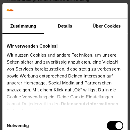
Blütenfarbe: Violett
Winterfarbe: Verblasst, bleibt halbschattig
Geschmack: X
Frucht: Keine Frucht
Zustimmung
Details
Über Cookies
Blattrand: Gezähnt
Standort und Pflege
Wir verwenden Cookies!
Standortempfehlung: Sonnig, durchlässig
Pflegeaufwand: Mittel
Wir nutzen Cookies und andere Techniken, um unsere
Lichtbedarf: Sonnig
Seiten sicher und zuverlässig anzubieten, eine Vielzahl
Wasserbedarf: Mittel
von Services bereitzustellen, diese stetig zu verbessern
Rückschnitt: Rückschnitt im Frühjahr
sowie Werbung entsprechend Deinen Interessen auf
Schnittverträglichkeit: Sehr gut
unserer Homepage, Social Media und Partnerseiten
Bodenansprüche: durchlässig und nährstoffreich
anzuzeigen. Mit einem Klick auf „Ok“ willigst Du in die
Nährstoffgehalt: Mittel
Frosthärte: bis -28 °C
Cookie Verwendung ein. Deine Cookie-Einstellungen
Verwendung: In Klein- und Vorgärten,Im Rosengarten,Im
kannst Du jederzeit in den
Datenschutzinformationen
Duftgarten,Im Staudenbeet,Beetpflanze, Bienenweide,
ändern bzw. widerrufen.
Schnittblume, Steingarten, Kübelpflanze
Einwilligungsauswahl
Notwendig
Eigenschaften