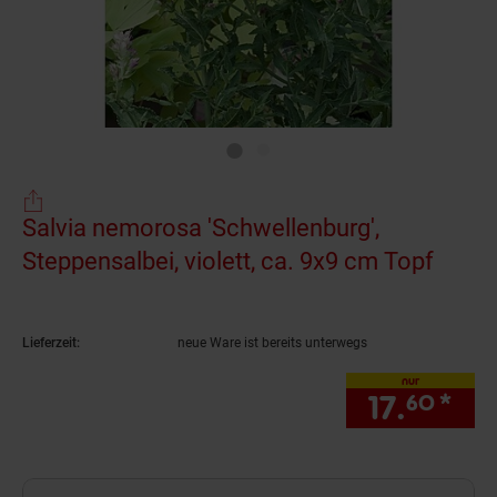
Salvia nemorosa 'Schwellenburg',
Steppensalbei, violett, ca. 9x9 cm Topf
(Prod
Lieferzeit:
neue Ware ist bereits unterwegs
nur
17.
*
nur
60