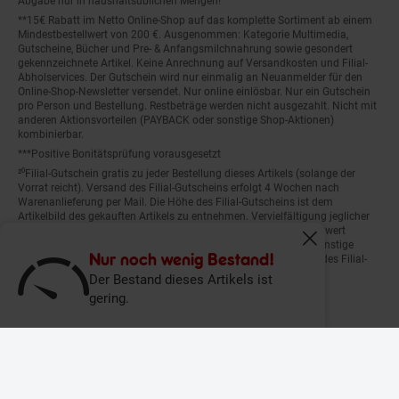
**15€ Rabatt im Netto Online-Shop auf das komplette Sortiment ab einem
Mindestbestellwert von 200 €. Ausgenommen: Kategorie Multimedia,
Gutscheine, Bücher und Pre- & Anfangsmilchnahrung sowie gesondert
gekennzeichnete Artikel. Keine Anrechnung auf Versandkosten und Filial-
Abholservices. Der Gutschein wird nur einmalig an Neuanmelder für den
Online-Shop-Newsletter versendet. Nur online einlösbar. Nur ein Gutschein
pro Person und Bestellung. Restbeträge werden nicht ausgezahlt. Nicht mit
anderen Aktionsvorteilen (PAYBACK oder sonstige Shop-Aktionen)
kombinierbar.
***Positive Bonitätsprüfung vorausgesetzt
²⁰Filial-Gutschein gratis zu jeder Bestellung dieses Artikels (solange der
Vorrat reicht). Versand des Filial-Gutscheins erfolgt 4 Wochen nach
Warenanlieferung per Mail. Die Höhe des Filial-Gutscheins ist dem
Artikelbild des gekauften Artikels zu entnehmen. Vervielfältigung jeglicher
Art nicht gestattet. Der Filial-Gutschein ist ohne Mindesteinkaufswert
einlösbar. Nicht mit anderen Aktionsvorteilen (PAYBACK oder sonstige
Fenster schliess
Shop-Aktionen) kombinierbar. Der jeweilige Gültigkeitszeitraum des Filial-
Nur noch wenig Bestand!
Gutscheins ist darauf vermerkt.
Der Bestand dieses Artikels ist
gering.
© Netto Marken-Discount Stiftung & Co. KG |
Kontakt
|
Datenschutz
|
Impressum