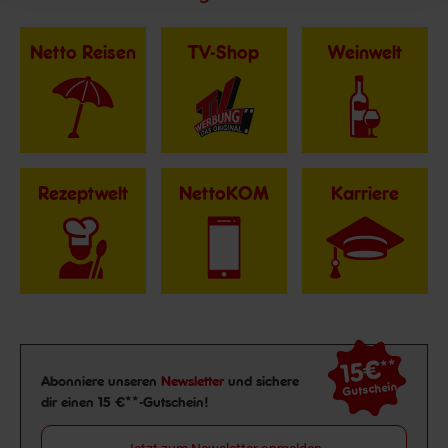
Netto Reisen
TV-Shop
Weinwelt
Rezeptwelt
NettoKOM
Karriere
15€
**
Newsletter Anmeldung
Abonniere unseren
Newsletter
und sichere
Gutschein
dir einen 15 €**-Gutschein!