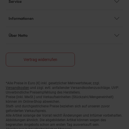
Informationen
Über Netto
Vertrag widerrufen
*Alle Preise in Euro (€) inkl. gesetzlicher Mehrwertsteuer, zzgl.
Fußnoten
Versandkosten
und zzgl. evtl. anfallender Versandkostenzuschläge. UVP:
Unverbindliche Preisempfehlung des Herstellers.
Preise (inkl. MwSt.) und Verkaufseinheiten (Stückzahl/Mengeneinheit)
können im Online-Shop abweichen.
Statt- und durchgestrichene Preise beziehen sich auf unseren zuvor
geforderten Verkaufspreis.
Alle Artikel solange der Vorrat reicht! Änderungen und Irrtümer vorbehalten.
Abbildungen ähnlich. Die abgebildeten Artikel können wegen des
begrenzten Angebots schon am ersten Tag ausverkauft sein.
Abgabe nur in haushaltsüblichen Mengen!