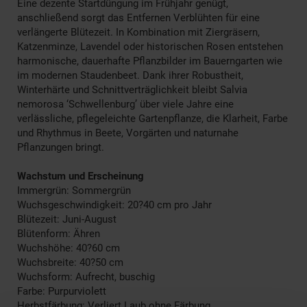
Eine dezente Startdüngung im Frühjahr genügt,
anschließend sorgt das Entfernen Verblühten für eine
verlängerte Blütezeit. In Kombination mit Ziergräsern,
Katzenminze, Lavendel oder historischen Rosen entstehen
harmonische, dauerhafte Pflanzbilder im Bauerngarten wie
im modernen Staudenbeet. Dank ihrer Robustheit,
Winterhärte und Schnittverträglichkeit bleibt Salvia
nemorosa ‘Schwellenburg’ über viele Jahre eine
verlässliche, pflegeleichte Gartenpflanze, die Klarheit, Farbe
und Rhythmus in Beete, Vorgärten und naturnahe
Pflanzungen bringt.
Wachstum und Erscheinung
Immergrün: Sommergrün
Wuchsgeschwindigkeit: 20?40 cm pro Jahr
Blütezeit: Juni-August
Blütenform: Ähren
Wuchshöhe: 40?60 cm
Wuchsbreite: 40?50 cm
Wuchsform: Aufrecht, buschig
Farbe: Purpurviolett
Herbstfärbung: Verliert Laub ohne Färbung