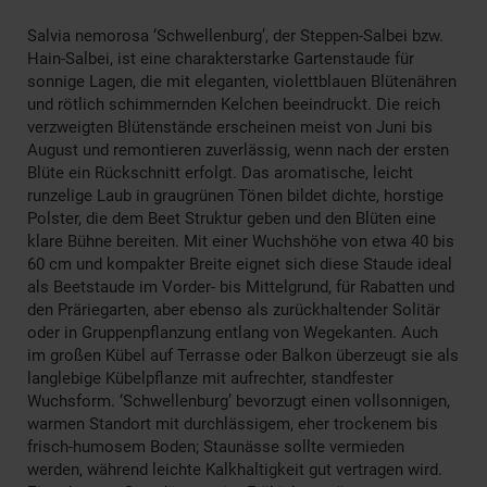
Salvia nemorosa ‘Schwellenburg’, der Steppen-Salbei bzw.
Hain-Salbei, ist eine charakterstarke Gartenstaude für
sonnige Lagen, die mit eleganten, violettblauen Blütenähren
und rötlich schimmernden Kelchen beeindruckt. Die reich
verzweigten Blütenstände erscheinen meist von Juni bis
August und remontieren zuverlässig, wenn nach der ersten
Blüte ein Rückschnitt erfolgt. Das aromatische, leicht
runzelige Laub in graugrünen Tönen bildet dichte, horstige
Polster, die dem Beet Struktur geben und den Blüten eine
klare Bühne bereiten. Mit einer Wuchshöhe von etwa 40 bis
60 cm und kompakter Breite eignet sich diese Staude ideal
als Beetstaude im Vorder- bis Mittelgrund, für Rabatten und
den Präriegarten, aber ebenso als zurückhaltender Solitär
oder in Gruppenpflanzung entlang von Wegekanten. Auch
im großen Kübel auf Terrasse oder Balkon überzeugt sie als
langlebige Kübelpflanze mit aufrechter, standfester
Wuchsform. ‘Schwellenburg’ bevorzugt einen vollsonnigen,
warmen Standort mit durchlässigem, eher trockenem bis
frisch-humosem Boden; Staunässe sollte vermieden
werden, während leichte Kalkhaltigkeit gut vertragen wird.