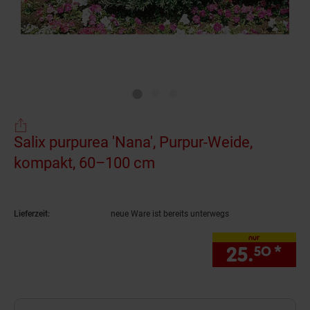
Salix purpurea 'Nana', Purpur-Weide,
kompakt, 60–100 cm
(Produkt aktuell ausver
Lieferzeit:
neue Ware ist bereits unterwegs
nur
25.
*
nur
50