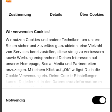
Winterfarbe: Verliert Blätter, rötliche Zweige
Geschmack: X
Zustimmung
Details
Über Cookies
Frucht: Keine Frucht
Standort und Pflege
Standortempfehlung: Sonnig, feucht
Wir verwenden Cookies!
Pflegeaufwand: Mittel
Wir nutzen Cookies und andere Techniken, um unsere
Lichtbedarf: Sonnig-Halbschattig
Seiten sicher und zuverlässig anzubieten, eine Vielzahl
Wasserbedarf: Hoch
von Services bereitzustellen, diese stetig zu verbessern
Rückschnitt: Regelmäßiger Formschnitt notwendig
Schnittverträglichkeit: Sehr gut
sowie Werbung entsprechend Deinen Interessen auf
Bodenansprüche: feucht und gut durchlässig
unserer Homepage, Social Media und Partnerseiten
Nährstoffgehalt: Mittel
anzuzeigen. Mit einem Klick auf „Ok“ willigst Du in die
Frosthärte: bis -30 °C
Cookie Verwendung ein. Deine Cookie-Einstellungen
Verwendung: Als freiwachsende Hecke,Heckenpflanze,
kannst Du jederzeit in den
Datenschutzinformationen
Kübelpflanze, Uferbepflanzung, Windschutz, Formschnitt.
ändern bzw. widerrufen.
Eigenschaften
Einwilligungsauswahl
Duft: Kein Duft
Notwendig
Bestäuber: Wind
Biodiversität: Lebensraum für Insekten