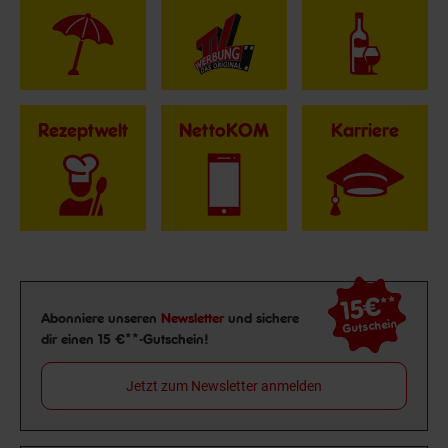
Rezeptwelt
NettoKOM
Karriere
15€
**
Newsletter Anmeldung
Abonniere unseren
Newsletter
und sichere
Gutschein
dir einen 15 €**-Gutschein!
Jetzt zum Newsletter anmelden