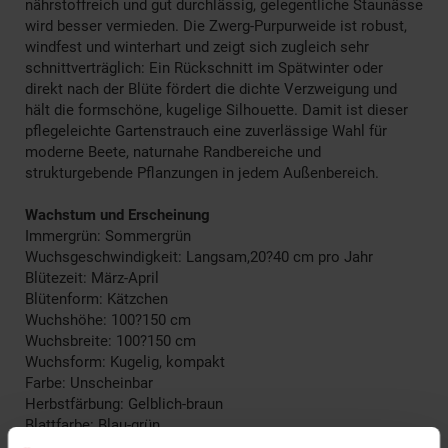
nährstoffreich und gut durchlässig, gelegentliche Staunässe
wird besser vermieden. Die Zwerg-Purpurweide ist robust,
windfest und winterhart und zeigt sich zugleich sehr
schnittverträglich: Ein Rückschnitt im Spätwinter oder
direkt nach der Blüte fördert die dichte Verzweigung und
hält die formschöne, kugelige Silhouette. Damit ist dieser
pflegeleichte Gartenstrauch eine zuverlässige Wahl für
moderne Beete, naturnahe Randbereiche und
strukturgebende Pflanzungen in jedem Außenbereich.
Wachstum und Erscheinung
Immergrün: Sommergrün
Wuchsgeschwindigkeit: Langsam,20?40 cm pro Jahr
Blütezeit: März-April
Blütenform: Kätzchen
Wuchshöhe: 100?150 cm
Wuchsbreite: 100?150 cm
Wuchsform: Kugelig, kompakt
Farbe: Unscheinbar
Herbstfärbung: Gelblich-braun
Blattfarbe: Blau-grün
Blütenfarbe: keine Blüten