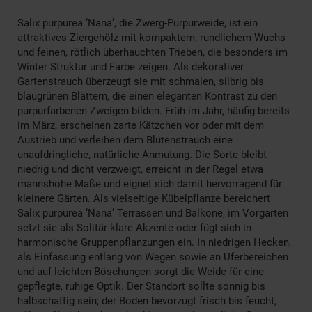
Salix purpurea ‘Nana’, die Zwerg-Purpurweide, ist ein
attraktives Ziergehölz mit kompaktem, rundlichem Wuchs
und feinen, rötlich überhauchten Trieben, die besonders im
Winter Struktur und Farbe zeigen. Als dekorativer
Gartenstrauch überzeugt sie mit schmalen, silbrig bis
blaugrünen Blättern, die einen eleganten Kontrast zu den
purpurfarbenen Zweigen bilden. Früh im Jahr, häufig bereits
im März, erscheinen zarte Kätzchen vor oder mit dem
Austrieb und verleihen dem Blütenstrauch eine
unaufdringliche, natürliche Anmutung. Die Sorte bleibt
niedrig und dicht verzweigt, erreicht in der Regel etwa
mannshohe Maße und eignet sich damit hervorragend für
kleinere Gärten. Als vielseitige Kübelpflanze bereichert
Salix purpurea ‘Nana’ Terrassen und Balkone, im Vorgarten
setzt sie als Solitär klare Akzente oder fügt sich in
harmonische Gruppenpflanzungen ein. In niedrigen Hecken,
als Einfassung entlang von Wegen sowie an Uferbereichen
und auf leichten Böschungen sorgt die Weide für eine
gepflegte, ruhige Optik. Der Standort sollte sonnig bis
halbschattig sein; der Boden bevorzugt frisch bis feucht,