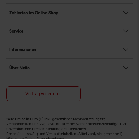
Zahlarten im Online-Shop
Service
Informationen
Über Netto
Vertrag widerrufen
*Alle Preise in Euro (€) inkl. gesetzlicher Mehrwertsteuer, zzgl.
Fußnoten
Versandkosten
und zzgl. evtl. anfallender Versandkostenzuschläge. UVP:
Unverbindliche Preisempfehlung des Herstellers.
Preise (inkl. MwSt.) und Verkaufseinheiten (Stückzahl/Mengeneinheit)
können im Online-Shop abweichen.