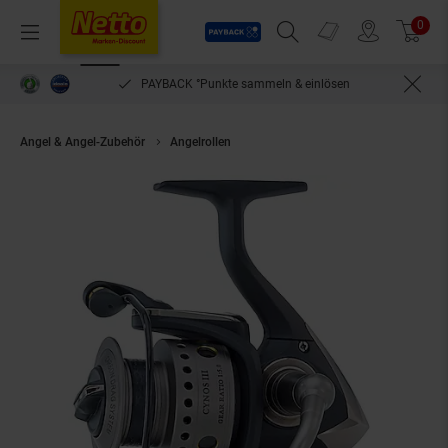
Payback
Prospekte
0
Arti
Menü
Suchfeld einblenden
Filiale finden
Warenkorb
PAYBACK °Punkte sammeln & einlösen
Angel & Angel-Zubehör
Angelrollen
Ryobi Cynos III 2000 Allround Angel