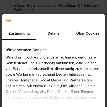
6 Lager System - 5 Edelstahl-Kugellager & 1 Edelstahl-
Walzenlager
Aluminium Spule mit Gummischürze (für geflochtene
und monofile Schnüre) gegen durchrutschen
Permanente und unendliche Rücklaufsperre
Eingeschraubte Aluminium Klapp-Kurbel
Zustimmung
Details
Über Cookies
Wasser- & staubdichte Carbon-Bremse
Bügel-Umschlagschutz
Wir verwenden Cookies!
Artikelnummer: 2651034000
EAN: 4250336189993
Wir nutzen Cookies und andere Techniken, um unsere
Artikel gehört zur Kategorie:
Angelrollen
Seiten sicher und zuverlässig anzubieten, eine Vielzahl
von Services bereitzustellen, diese stetig zu verbessern
sowie Werbung entsprechend Deinen Interessen auf
unserer Homepage, Social Media und Partnerseiten
Versandinformationen
anzuzeigen. Mit einem Klick auf „Ok“ willigst Du in die
Cookie Verwendung ein. Deine Cookie-Einstellungen
kannst Du jederzeit in den
Datenschutzinformationen
Herstellerinformationen
ändern bzw. widerrufen.