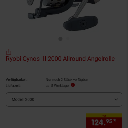
Ryobi Cynos III 2000 Allround Angelrolle
Verfügbarkeit:
Nur noch 2 Stück verfügbar
Lieferzeit:
ca. 5 Werktage
Modell:
2000
nur
124.
*
nur
95