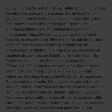
Rudbeckia fulgida ‘Goldsturm’, der Gelbe Sonnenhut, ist eine
bewährte, langlebige Blütenstaude, die mit leuchtend
goldgelben Körbchenblüten und dunkelbrauner Mitte den
Spätsommer bis in den Herbst prägt. Die robuste
Zierstaude bildet dichte, horstbildende Büsche mit
frischgrünem, lanzettlichem Laub und wächst aufrecht-
buschig zu etwa mittlerer Höhe heran. Ab Juli bis Oktober
setzt der Gartenklassiker kräftige Farbakzente im
Staudenbeet, in Rabatten und Präriegärten und überzeugt
zugleich als zuverlässige Schnittblume in der Vase. Als
Gartenstaude passt der Sonnenhut in naturnahe
Pflanzungen, Bauerngärten und gemischte Border, eignet
sich für Gruppenpflanzungen ebenso wie als solitär
wirkender Blickfang. In größeren Kübeln auf Terrasse oder
Balkon entfaltet er seine Wirkung ebenso gut, sofern der
Wasser- und Nährstoffhaushalt stimmt. Bevorzugt wird ein
sonniger bis halbschattiger Standort mit durchlässigem,
humosem, gleichmäßig frischem Boden; Staunässe sollte
vermieden werden, leichte Sommertrockenheit wird besser
vertragen, wenn der Wurzelbereich gemulcht ist. Ein