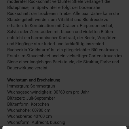
moderater Rückschnitt verblühter Stiele verlängert die
Blütephase, im Spätwinter erfolgt der bodennahe
Rückschnitt der trockenen Triebe. Alle paar Jahre kann die
Staude geteilt werden, um Vitalität und Blühfreude zu
erhalten. In Kombination mit Gräsern, Purpursonnenhut,
Salvia oder Zierstauden mit blauen und violetten Blüten
entsteht ein harmonischer Kontrast, der Beete, Vorgärten
und Eingänge strukturiert und farbkräftig inszeniert.
Rudbeckia ‘Goldsturm’ ist ein pflegeleichter Blütenstrauch-
Ersatz im Staudenbeet und ein vielseitiger Gartenstrauch im
Sinne einer langlebigen Beetstaude, die Struktur, Farbe und
Dauerwirkung vereint.
Wachstum und Erscheinung
Immergrün: Sommergrün
Wuchsgeschwindigkeit: 30?60 cm pro Jahr
Blütezeit: Juli-September
Blütenform: Körbchen
Wuchshöhe: 60?80 cm
Wuchsbreite: 40?60 cm
Wuchsform: Aufrecht, buschig
Farbe: Goldgelb