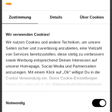
Herbstfärbung: Verliert Laub ohne Färbung
Blütenfarbe: Gelb
Winterfarbe: Verblasst, bleibt halbschattig
Zustimmung
Details
Über Cookies
Geschmack: X
Frucht: Keine Frucht
Wir verwenden Cookies!
Standort und Pflege
Standortempfehlung: Sonnig, windgeschützt
Wir nutzen Cookies und andere Techniken, um unsere
Pflegeaufwand: Wenig,Mittel
Seiten sicher und zuverlässig anzubieten, eine Vielzahl
Lichtbedarf: Sonnig-Halbschattig
von Services bereitzustellen, diese stetig zu verbessern
Wasserbedarf: Mittel
sowie Werbung entsprechend Deinen Interessen auf
Rückschnitt: Rückschnitt im Spätwinter
unserer Homepage, Social Media und Partnerseiten
Schnittverträglichkeit: Gut
anzuzeigen. Mit einem Klick auf „Ok“ willigst Du in die
Bodenansprüche: humos und durchlässig
Nährstoffgehalt: Mittel
Cookie Verwendung ein. Deine Cookie-Einstellungen
Frosthärte: bis -28 °C
kannst Du jederzeit in den
Datenschutzinformationen
Verwendung: Als Schnittpflanze,Staudenbeet, Bienenweide,
ändern bzw. widerrufen.
Schnittblume, Rabatten, Naturgarten
Einwilligungsauswahl
Notwendig
Eigenschaften
Duft: Kein Duft