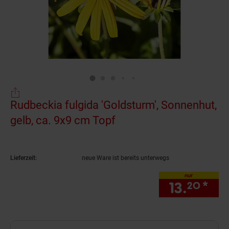
Rudbeckia fulgida 'Goldsturm', Sonnenhut,
gelb, ca. 9x9 cm Topf
(Produkt aktuell ausve
Lieferzeit:
neue Ware ist bereits unterwegs
nur
13.
*
nur
20