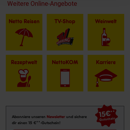
Fußzeile
Weitere Online-Angebote
Netto Reisen
TV-Shop
Weinwelt
Rezeptwelt
NettoKOM
Karriere
15€
**
Newsletter Anmeldung
Abonniere unseren
Newsletter
und sichere
Gutschein
dir einen 15 €**-Gutschein!