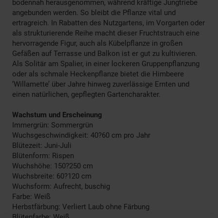
bodennah herausgenommen, während kräftige Jungtriebe
angebunden werden. So bleibt die Pflanze vital und
ertragreich. In Rabatten des Nutzgartens, im Vorgarten oder
als strukturierende Reihe macht dieser Fruchtstrauch eine
hervorragende Figur, auch als Kübelpflanze in großen
Gefäßen auf Terrasse und Balkon ist er gut zu kultivieren.
Als Solitär am Spalier, in einer lockeren Gruppenpflanzung
oder als schmale Heckenpflanze bietet die Himbeere
‘Willamette’ über Jahre hinweg zuverlässige Ernten und
einen natürlichen, gepflegten Gartencharakter.
Wachstum und Erscheinung
Immergrün: Sommergrün
Wuchsgeschwindigkeit: 40?60 cm pro Jahr
Blütezeit: Juni-Juli
Blütenform: Rispen
Wuchshöhe: 150?250 cm
Wuchsbreite: 60?120 cm
Wuchsform: Aufrecht, buschig
Farbe: Weiß
Herbstfärbung: Verliert Laub ohne Färbung
Blütenfarbe: Weiß