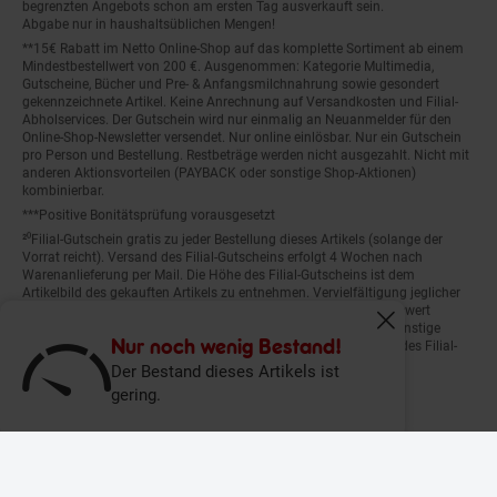
begrenzten Angebots schon am ersten Tag ausverkauft sein.
Abgabe nur in haushaltsüblichen Mengen!
**15€ Rabatt im Netto Online-Shop auf das komplette Sortiment ab einem
Mindestbestellwert von 200 €. Ausgenommen: Kategorie Multimedia,
Gutscheine, Bücher und Pre- & Anfangsmilchnahrung sowie gesondert
gekennzeichnete Artikel. Keine Anrechnung auf Versandkosten und Filial-
Abholservices. Der Gutschein wird nur einmalig an Neuanmelder für den
Online-Shop-Newsletter versendet. Nur online einlösbar. Nur ein Gutschein
pro Person und Bestellung. Restbeträge werden nicht ausgezahlt. Nicht mit
anderen Aktionsvorteilen (PAYBACK oder sonstige Shop-Aktionen)
kombinierbar.
***Positive Bonitätsprüfung vorausgesetzt
²⁰Filial-Gutschein gratis zu jeder Bestellung dieses Artikels (solange der
Vorrat reicht). Versand des Filial-Gutscheins erfolgt 4 Wochen nach
Warenanlieferung per Mail. Die Höhe des Filial-Gutscheins ist dem
Artikelbild des gekauften Artikels zu entnehmen. Vervielfältigung jeglicher
Art nicht gestattet. Der Filial-Gutschein ist ohne Mindesteinkaufswert
einlösbar. Nicht mit anderen Aktionsvorteilen (PAYBACK oder sonstige
Fenster schliess
Shop-Aktionen) kombinierbar. Der jeweilige Gültigkeitszeitraum des Filial-
Nur noch wenig Bestand!
Gutscheins ist darauf vermerkt.
Der Bestand dieses Artikels ist
gering.
© Netto Marken-Discount Stiftung & Co. KG |
Kontakt
|
Datenschutz
|
Impressum