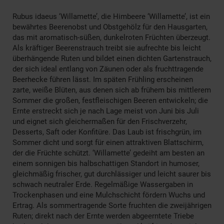
Rubus idaeus ‘Willamette’, die Himbeere ‘Willamette’, ist ein
bewährtes Beerenobst und Obstgehölz für den Hausgarten,
das mit aromatisch-süßen, dunkelroten Früchten überzeugt.
Als kräftiger Beerenstrauch treibt sie aufrechte bis leicht
überhängende Ruten und bildet einen dichten Gartenstrauch,
der sich ideal entlang von Zäunen oder als fruchttragende
Beerhecke führen lässt. Im späten Frühling erscheinen
zarte, weiße Blüten, aus denen sich ab frühem bis mittlerem
Sommer die großen, festfleischigen Beeren entwickeln; die
Ernte erstreckt sich je nach Lage meist von Juni bis Juli
und eignet sich gleichermaßen für den Frischverzehr,
Desserts, Saft oder Konfitüre. Das Laub ist frischgrün, im
Sommer dicht und sorgt für einen attraktiven Blattschirm,
der die Früchte schützt. ‘Willamette’ gedeiht am besten an
einem sonnigen bis halbschattigen Standort in humoser,
gleichmäßig frischer, gut durchlässiger und leicht saurer bis
schwach neutraler Erde. Regelmäßige Wassergaben in
Trockenphasen und eine Mulchschicht fördern Wuchs und
Ertrag. Als sommertragende Sorte fruchten die zweijährigen
Ruten; direkt nach der Ernte werden abgeerntete Triebe