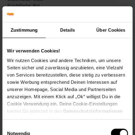
Fruchtfarbe: Rot
Winterfarbe: Verliert Blätter
Geschmack: Süß-säuerlich
Frucht: Essbare Beeren
Zustimmung
Details
Über Cookies
Blattform: Gefiedert
Blattrand: Gesägt
Standort und Pflege
Wir verwenden Cookies!
Standortempfehlung: Sonnig, windgeschützt
Wir nutzen Cookies und andere Techniken, um unsere
Pflegeaufwand: Wenig,Mittel
Seiten sicher und zuverlässig anzubieten, eine Vielzahl
Lichtbedarf: Sonnig-Halbschattig
von Services bereitzustellen, diese stetig zu verbessern
Wasserbedarf: Mittel
Rückschnitt: Rückschnitt im Spätwinter
sowie Werbung entsprechend Deinen Interessen auf
Schnittverträglichkeit: Gut
unserer Homepage, Social Media und Partnerseiten
Bodenansprüche: humos und gut durchlüftet
anzuzeigen. Mit einem Klick auf „Ok“ willigst Du in die
Nährstoffgehalt: Mittel
Cookie Verwendung ein. Deine Cookie-Einstellungen
Frosthärte: bis -20 °C
kannst Du jederzeit in den
Datenschutzinformationen
Verwendung: Im Bauerngarten,Für Marmeladen & Gelee,Für
ändern bzw. widerrufen.
Süßspeisen,Zum Frischverzehr,Obstgarten, Naschgarten,
Kübelpflanze, Bienenweide, Wildgarten
Einwilligungsauswahl
Notwendig