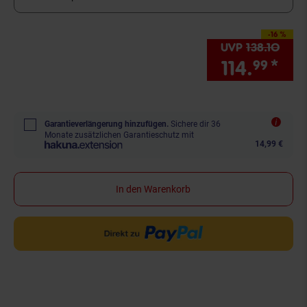
-16 %
Sie Sparen 16 Prozen
UVP
138.
10
UVP 
114.
*
Sie
99
Garantieverlängerung hinzufügen.
Sichere dir 36
Monate zusätzlichen Garantieschutz mit
14,99 €
In den Warenkorb