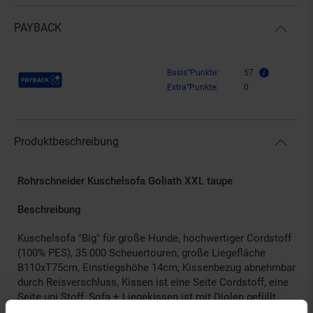
PAYBACK
Payback Punkte
Basis°Punkte:
57
Extra°Punkte:
0
Produktbeschreibung
Rohrschneider Kuschelsofa Goliath XXL taupe
Beschreibung
Kuschelsofa "Big" für große Hunde, hochwertiger Cordstoff
(100% PES), 35.000 Scheuertouren, große Liegefläche
B110xT75cm, Einstiegshöhe 14cm, Kissenbezug abnehmbar
durch Reisverschluss, Kissen ist eine Seite Cordstoff, eine
Seite uni Stoff, Sofa + Liegekissen ist mit Diolen gefüllt,
Unterseite vom Sofa ist Antirutschstoff. Gesamtmaß: