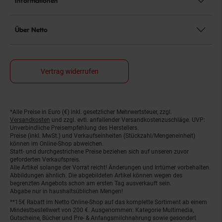
Informationen
Über Netto
Vertrag widerrufen
*Alle Preise in Euro (€) inkl. gesetzlicher Mehrwertsteuer, zzgl.
Fußnoten
Versandkosten
und zzgl. evtl. anfallender Versandkostenzuschläge. UVP:
Unverbindliche Preisempfehlung des Herstellers.
Preise (inkl. MwSt.) und Verkaufseinheiten (Stückzahl/Mengeneinheit)
können im Online-Shop abweichen.
Statt- und durchgestrichene Preise beziehen sich auf unseren zuvor
geforderten Verkaufspreis.
Alle Artikel solange der Vorrat reicht! Änderungen und Irrtümer vorbehalten.
Abbildungen ähnlich. Die abgebildeten Artikel können wegen des
begrenzten Angebots schon am ersten Tag ausverkauft sein.
Abgabe nur in haushaltsüblichen Mengen!
**15€ Rabatt im Netto Online-Shop auf das komplette Sortiment ab einem
Mindestbestellwert von 200 €. Ausgenommen: Kategorie Multimedia,
Gutscheine, Bücher und Pre- & Anfangsmilchnahrung sowie gesondert