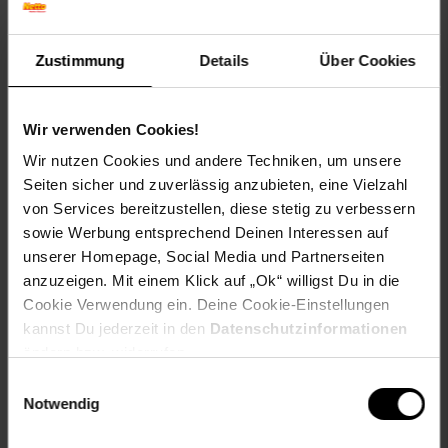
B120xT80xH25cm
Artikelnummer: 2796319000
Zustimmung
Details
Über Cookies
EAN: 4260056112973
Artikel gehört zur Kategorie:
Kleintier-Zubehör
Wir verwenden Cookies!
Wir nutzen Cookies und andere Techniken, um unsere
Seiten sicher und zuverlässig anzubieten, eine Vielzahl
Versandinformationen
von Services bereitzustellen, diese stetig zu verbessern
sowie Werbung entsprechend Deinen Interessen auf
unserer Homepage, Social Media und Partnerseiten
Herstellerinformationen
anzuzeigen. Mit einem Klick auf „Ok“ willigst Du in die
Cookie Verwendung ein. Deine Cookie-Einstellungen
kannst Du jederzeit in den
Datenschutzinformationen
ändern bzw. widerrufen.
Fußzeile
Weitere Online-Angebote
Einwilligungsauswahl
Notwendig
Netto Reisen
TV-Shop
Weinwelt