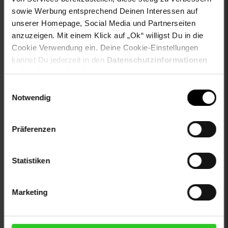
Länge: 30 in
sowie Werbung entsprechend Deinen Interessen auf
Größe: W29/L30
unserer Homepage, Social Media und Partnerseiten
anzuzeigen. Mit einem Klick auf „Ok“ willigst Du in die
Artikelnummer: 2571951000
Cookie Verwendung ein. Deine Cookie-Einstellungen
EAN: 4251654426074
kannst Du jederzeit in den
Datenschutzinformationen
Artikel gehört zur Kategorie:
Herren Hosen
ändern bzw. widerrufen.
Einwilligungsauswahl
Notwendig
Versandinformationen
Präferenzen
Herstellerinformationen
Statistiken
Marketing
Fußzeile
Weitere Online-Angebote