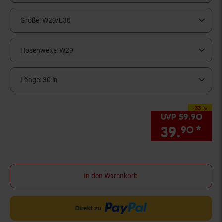
Größe:
W29/L30
Hosenweite:
W29
Länge:
30 in
-33 %
Sie Sparen 33 Prozen
UVP
59.
90
UVP 
39.
*
Sie
90
In den Warenkorb