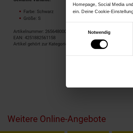
Homepage, Social Media und P
Farbe: Schwarz
ein. Deine Cookie-Einstellun
Größe: S
Einwilligungsauswahl
Artikelnummer: 2656480000
Notwendig
EAN: 4251882561158
Artikel gehört zur Kategorie:
Herren Oberbekleidung
Fußzeile
Weitere Online-Angebote