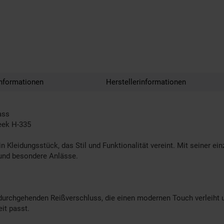
nformationen
Herstellerinformationen
ass
reek H-335
 Kleidungsstück, das Stil und Funktionalität vereint. Mit seiner e
 und besondere Anlässe.
durchgehenden Reißverschluss, die einen modernen Touch verleiht u
it passt.