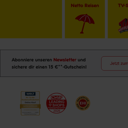
Netto Reisen
TV-
Abonniere unseren
Newsletter
und
Jetzt zu
sichere dir einen 15 €**-Gutschein!
Newsletter Anmeldung