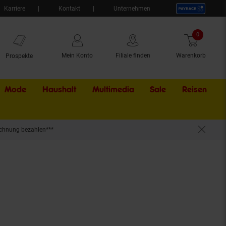
Karriere
Kontakt
Unternehmen
0
Artikel
Mein Konto
Filiale finden
Warenkorb
Prospekte
Mode
Haushalt
Multimedia
Sale
Externer Li
Reisen
chnung bezahlen***