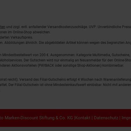
ten
und zzgl. evtl. anfallender Versandkostenzuschläge. UVP: Unverbindliche Preis
önnen im Online-Shop abweichen.
derten Verkaufspreis.
lten. Abbildungen ähnlich. Die abgebildeten Artikel können wegen des begrenzten A
em Mindestbestellwert von 200 €. Ausgenommen: Kategorie Multimedia, Gutscheine
Abholservices. Der Gutschein wird nur einmalig an Neuanmelder für den Online-Shop
anderen Aktionsvorteilen (PAYBACK oder sonstige Shop-Aktionen) kombinierbar.
 Vorrat reicht). Versand des Filial-Gutscheins erfolgt 4 Wochen nach Warenanlieferung
stattet. Der Filial-Gutschein ist ohne Mindesteinkaufswert einlösbar. Nicht mit and
.
o Marken-Discount Stiftung & Co. KG |
Kontakt
|
Datenschutz
|
Imp
en.