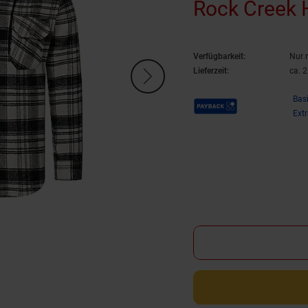
Rock Creek
Verfügbarkeit:
Nur 
Lieferzeit:
ca. 
Payback Punkte
Bas
Ext