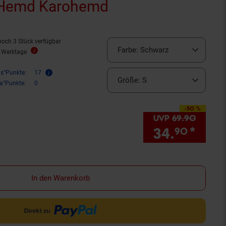
 Hemd Karohemd
noch 3 Stück verfügbar
Farbe:
Schwarz
2 Werktage
is°Punkte:
17
Größe:
S
ra°Punkte:
0
-50 %
Sie Sparen 50 Prozent,
UVP
69.
90
UVP : 6
34.
*
Sie 
90
In den Warenkorb