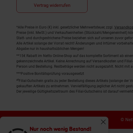
Vertrag widerrufen
Fußnoten
*Alle Preise in Euro (€) inkl. gesetzlicher Mehrwertsteuer, zzgl.
Versandkos
Preise (inkl. MwSt.) und Verkaufseinheiten (Stückzahl/Mengeneinheit) k
Statt- und durchgestrichene Preise beziehen sich auf unseren zuvor gefor
Alle Artikel solange der Vorrat reicht! Änderungen und Irrtümer vorbeha
Abgabe nur in haushaltsüblichen Mengen!
**15€ Rabatt im Netto Online-Shop auf das komplette Sortiment ab ein
gekennzeichnete Artikel. Keine Anrechnung auf Versandkosten und Filial-
Person und Bestellung. Restbeträge werden nicht ausgezahlt. Nicht mit 
***Positive Bonitätsprüfung vorausgesetzt
²⁰Filial-Gutschein gratis zu jeder Bestellung dieses Artikels (solange der
gekauften Artikels zu entnehmen. Vervielfältigung jeglicher Art nicht ge
Der jeweilige Gültigkeitszeitraum des Filial-Gutscheins ist darauf vermerkt
© Nett
Fenster schliess
Nur noch wenig Bestand!