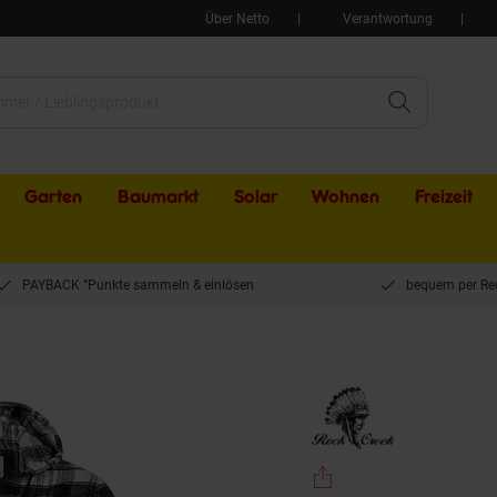
Über Netto
Verantwortung
Garten
Baumarkt
Solar
Wohnen
Freizeit
PAYBACK °Punkte sammeln & einlösen
bequem per Re
 Hemd Karohemd