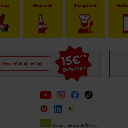
Shop
Weinwelt
Rezeptwelt
Net
15€
**
m Newsletter anmelden
Gutschein
Folge
uns
auf
Bio Zertifizierung
DE-ÖKO-060