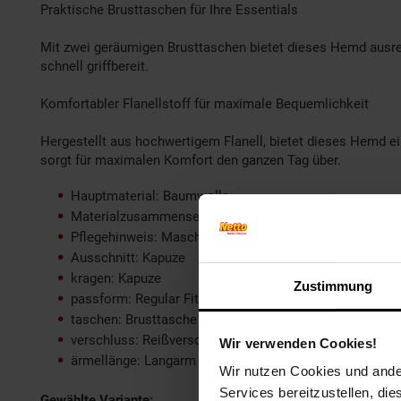
Praktische Brusttaschen für Ihre Essentials
Mit zwei geräumigen Brusttaschen bietet dieses Hemd ausreic
schnell griffbereit.
Komfortabler Flanellstoff für maximale Bequemlichkeit
Hergestellt aus hochwertigem Flanell, bietet dieses Hemd e
sorgt für maximalen Komfort den ganzen Tag über.
Hauptmaterial: Baumwolle
Materialzusammensetzung: 50% Baumwolle 50% Polyac
Pflegehinweis: Maschinenwäsche
Ausschnitt: Kapuze
kragen: Kapuze
Zustimmung
passform: Regular Fit
taschen: Brusttasche
verschluss: Reißverschluss
Wir verwenden Cookies!
ärmellänge: Langarm
Wir nutzen Cookies und ander
Services bereitzustellen, di
Gewählte Variante: