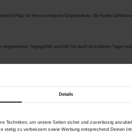
hend Platz für Ihre wichtigsten Gegenstände. Ob Handy, Geldbörse o
in angenehmes Tragegefühl und hält Sie auch an kühleren Tagen war
ryl
Details
e Techniken, um unsere Seiten sicher und zuverlässig anzubiet
ese stetig zu verbessern sowie Werbung entsprechend Deinen In