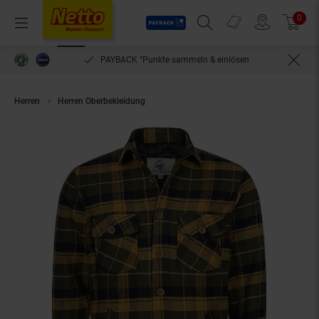
Payback
Prospekte
0
Arti
Menü
Suchfeld einblenden
Filiale finden
Warenkorb
PAYBACK °Punkte sammeln & einlösen
Herren
Herren Oberbekleidung
Rock Creek Hemd Kariertes Hemd