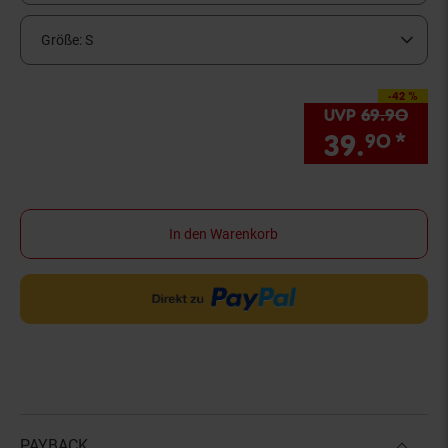
Größe:
S
-42 %
Sie Sparen 42 Prozen
UVP
69.
90
UVP 
39.
*
Sie
90
In den Warenkorb
PAYBACK