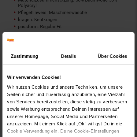
Polyacryl
Pflegehinweis: Maschinenwäsche
kragen: Kentkragen
passform: Regular Fit
taschen: Brusttasche
verschluss: Knopfverschluss
ärmellänge: Langarm
Zustimmung
Details
Über Cookies
Gewählte Variante:
Farbe: Dunkelgrün
Wir verwenden Cookies!
Größe: S
Wir nutzen Cookies und andere Techniken, um unsere
Artikelnummer: 2571911000
Seiten sicher und zuverlässig anzubieten, eine Vielzahl
EAN: 4251882563039
von Services bereitzustellen, diese stetig zu verbessern
Artikel gehört zur Kategorie:
Herren Oberbekleidung
sowie Werbung entsprechend Deinen Interessen auf
unserer Homepage, Social Media und Partnerseiten
anzuzeigen. Mit einem Klick auf „Ok“ willigst Du in die
Cookie Verwendung ein. Deine Cookie-Einstellungen
Versandinformationen