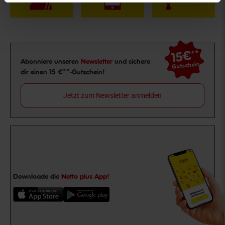
15€
**
Newsletter Anmeldung
Abonniere unseren
Newsletter
und sichere
Gutschein
dir einen 15 €**-Gutschein!
Jetzt zum Newsletter anmelden
Downloade die
Netto plus App!