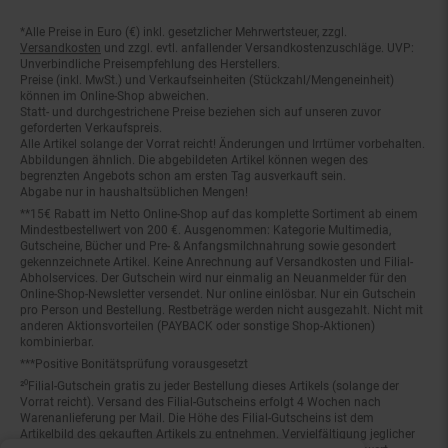
*Alle Preise in Euro (€) inkl. gesetzlicher Mehrwertsteuer, zzgl.
Fußnoten
Versandkosten
und zzgl. evtl. anfallender Versandkostenzuschläge. UVP:
Unverbindliche Preisempfehlung des Herstellers.
Preise (inkl. MwSt.) und Verkaufseinheiten (Stückzahl/Mengeneinheit)
können im Online-Shop abweichen.
Statt- und durchgestrichene Preise beziehen sich auf unseren zuvor
geforderten Verkaufspreis.
Alle Artikel solange der Vorrat reicht! Änderungen und Irrtümer vorbehalten.
Abbildungen ähnlich. Die abgebildeten Artikel können wegen des
begrenzten Angebots schon am ersten Tag ausverkauft sein.
Abgabe nur in haushaltsüblichen Mengen!
**15€ Rabatt im Netto Online-Shop auf das komplette Sortiment ab einem
Mindestbestellwert von 200 €. Ausgenommen: Kategorie Multimedia,
Gutscheine, Bücher und Pre- & Anfangsmilchnahrung sowie gesondert
gekennzeichnete Artikel. Keine Anrechnung auf Versandkosten und Filial-
Abholservices. Der Gutschein wird nur einmalig an Neuanmelder für den
Online-Shop-Newsletter versendet. Nur online einlösbar. Nur ein Gutschein
pro Person und Bestellung. Restbeträge werden nicht ausgezahlt. Nicht mit
anderen Aktionsvorteilen (PAYBACK oder sonstige Shop-Aktionen)
kombinierbar.
***Positive Bonitätsprüfung vorausgesetzt
²⁰Filial-Gutschein gratis zu jeder Bestellung dieses Artikels (solange der
Vorrat reicht). Versand des Filial-Gutscheins erfolgt 4 Wochen nach
Warenanlieferung per Mail. Die Höhe des Filial-Gutscheins ist dem
Artikelbild des gekauften Artikels zu entnehmen. Vervielfältigung jeglicher
Art nicht gestattet. Der Filial-Gutschein ist ohne Mindesteinkaufswert