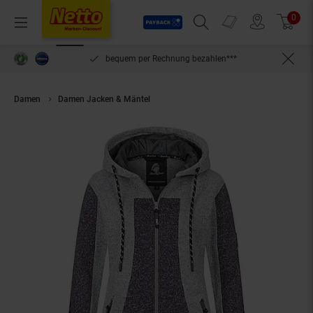
Payback
Prospekte
0
Arti
Menü
Suchfeld einblenden
Filiale finden
Warenkorb
inlösen
bequem per Rechnung bezahlen***
Damen
Damen Jacken & Mäntel
Rock Creek Fleecejacke Jacke