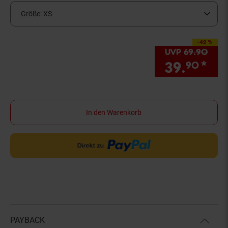
Größe:
XS
-42 %
Sie Sparen 42 Prozen
UVP
69.
90
UVP 
39.
*
Sie
90
In den Warenkorb
PAYBACK