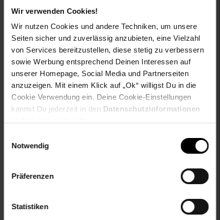
Material Oberstoff Ärmel: 100% Polyester
Wir verwenden Cookies!
Materialzusammensetzung: 100% Polyester
kragen: Stehkragen
Wir nutzen Cookies und andere Techniken, um unsere
passform: Regular Fit
Seiten sicher und zuverlässig anzubieten, eine Vielzahl
taschen: Seitentaschen
von Services bereitzustellen, diese stetig zu verbessern
verschluss: Reißverschluss
sowie Werbung entsprechend Deinen Interessen auf
ärmellänge: Langarm
unserer Homepage, Social Media und Partnerseiten
anzuzeigen. Mit einem Klick auf „Ok“ willigst Du in die
Gewählte Variante:
Cookie Verwendung ein. Deine Cookie-Einstellungen
kannst Du jederzeit in den
Datenschutzinformationen
Farbe: Violett
ändern bzw. widerrufen.
Größe: XS
Einwilligungsauswahl
Artikelnummer: 2654319000
Notwendig
EAN: 4251882579474
Artikel gehört zur Kategorie:
Damen Jacken & Mäntel
Präferenzen
Statistiken
Versandinformationen