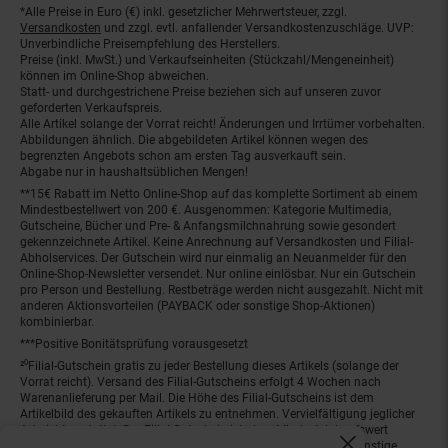
*Alle Preise in Euro (€) inkl. gesetzlicher Mehrwertsteuer, zzgl.
Fußnoten
Versandkosten
und zzgl. evtl. anfallender Versandkostenzuschläge. UVP:
Unverbindliche Preisempfehlung des Herstellers.
Preise (inkl. MwSt.) und Verkaufseinheiten (Stückzahl/Mengeneinheit)
können im Online-Shop abweichen.
Statt- und durchgestrichene Preise beziehen sich auf unseren zuvor
geforderten Verkaufspreis.
Alle Artikel solange der Vorrat reicht! Änderungen und Irrtümer vorbehalten.
Abbildungen ähnlich. Die abgebildeten Artikel können wegen des
begrenzten Angebots schon am ersten Tag ausverkauft sein.
Abgabe nur in haushaltsüblichen Mengen!
**15€ Rabatt im Netto Online-Shop auf das komplette Sortiment ab einem
Mindestbestellwert von 200 €. Ausgenommen: Kategorie Multimedia,
Gutscheine, Bücher und Pre- & Anfangsmilchnahrung sowie gesondert
gekennzeichnete Artikel. Keine Anrechnung auf Versandkosten und Filial-
Abholservices. Der Gutschein wird nur einmalig an Neuanmelder für den
Online-Shop-Newsletter versendet. Nur online einlösbar. Nur ein Gutschein
pro Person und Bestellung. Restbeträge werden nicht ausgezahlt. Nicht mit
anderen Aktionsvorteilen (PAYBACK oder sonstige Shop-Aktionen)
kombinierbar.
***Positive Bonitätsprüfung vorausgesetzt
²⁰Filial-Gutschein gratis zu jeder Bestellung dieses Artikels (solange der
Vorrat reicht). Versand des Filial-Gutscheins erfolgt 4 Wochen nach
Warenanlieferung per Mail. Die Höhe des Filial-Gutscheins ist dem
Artikelbild des gekauften Artikels zu entnehmen. Vervielfältigung jeglicher
Art nicht gestattet. Der Filial-Gutschein ist ohne Mindesteinkaufswert
einlösbar. Nicht mit anderen Aktionsvorteilen (PAYBACK oder sonstige