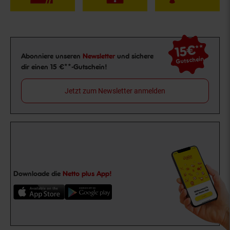
15€
**
Newsletter Anmeldung
Abonniere unseren
Newsletter
und sichere
Gutschein
dir einen 15 €**-Gutschein!
Jetzt zum Newsletter anmelden
Downloade die
Netto plus App!