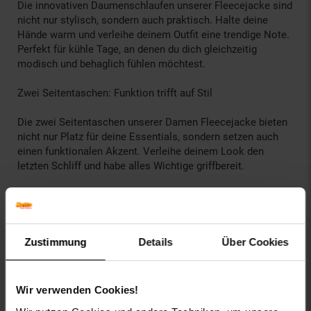
Die innovativen Daumenschlaufen unserer Fleecejacke sind
nicht nur stylisch, sondern auch praktisch. Halte deine
Hände warm und verleihe deinem Outfit eine trendige Note.
Perfekt für kühle Tage, an denen du dich gleichzeitig
modisch und behaglich fühlen möchtest.
Zwei Seitentaschen: Funktion trifft auf Stil
Die zwei Seitentaschen unserer Damen Fleecejacke bieten
nicht nur Platz für deine Essentials, sondern setzen auch
einen funktionalen Akzent. Verleihe deinem Look den
letzten Schliff und habe alles Wichtige griffbereit.
Hauptmaterial: Polyester
Innenmaterial: 100% Polyester
Material Oberstoff: 100% Polyester
Material Oberstoff Ärmel: 100% Polyester
Zustimmung
Details
Über Cookies
Materialzusammensetzung: 100% Polyester
kragen: Stehkragen
passform: Regular Fit
Wir verwenden Cookies!
taschen: Seitentaschen