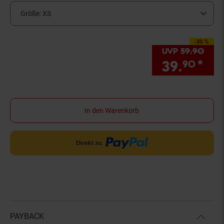
Größe:
XS
-33 %
Sie Sparen 33 Prozen
UVP
59.
90
UVP 
39.
*
Sie
90
In den Warenkorb
PAYBACK