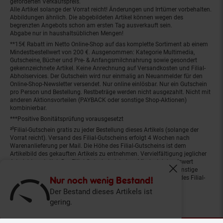
geforderten Verkaufspreis.
Alle Artikel solange der Vorrat reicht! Änderungen und Irrtümer vorbehalten.
Abbildungen ähnlich. Die abgebildeten Artikel können wegen des
begrenzten Angebots schon am ersten Tag ausverkauft sein.
Abgabe nur in haushaltsüblichen Mengen!
**15€ Rabatt im Netto Online-Shop auf das komplette Sortiment ab einem
Mindestbestellwert von 200 €. Ausgenommen: Kategorie Multimedia,
Gutscheine, Bücher und Pre- & Anfangsmilchnahrung sowie gesondert
gekennzeichnete Artikel. Keine Anrechnung auf Versandkosten und Filial-
Abholservices. Der Gutschein wird nur einmalig an Neuanmelder für den
Online-Shop-Newsletter versendet. Nur online einlösbar. Nur ein Gutschein
pro Person und Bestellung. Restbeträge werden nicht ausgezahlt. Nicht mit
anderen Aktionsvorteilen (PAYBACK oder sonstige Shop-Aktionen)
kombinierbar.
***Positive Bonitätsprüfung vorausgesetzt
²⁰Filial-Gutschein gratis zu jeder Bestellung dieses Artikels (solange der
Vorrat reicht). Versand des Filial-Gutscheins erfolgt 4 Wochen nach
Warenanlieferung per Mail. Die Höhe des Filial-Gutscheins ist dem
Artikelbild des gekauften Artikels zu entnehmen. Vervielfältigung jeglicher
Art nicht gestattet. Der Filial-Gutschein ist ohne Mindesteinkaufswert
einlösbar. Nicht mit anderen Aktionsvorteilen (PAYBACK oder sonstige
Fenster schliess
Shop-Aktionen) kombinierbar. Der jeweilige Gültigkeitszeitraum des Filial-
Nur noch wenig Bestand!
Gutscheins ist darauf vermerkt.
Der Bestand dieses Artikels ist
gering.