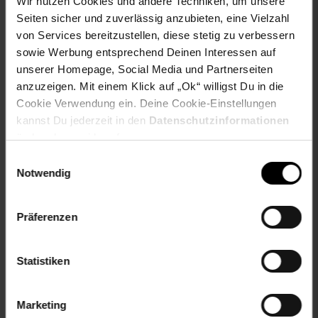
Wir nutzen Cookies und andere Techniken, um unsere
verschluss: Reißverschluss
Seiten sicher und zuverlässig anzubieten, eine Vielzahl
ärmellänge: Langarm
von Services bereitzustellen, diese stetig zu verbessern
sowie Werbung entsprechend Deinen Interessen auf
Gewählte Variante:
unserer Homepage, Social Media und Partnerseiten
anzuzeigen. Mit einem Klick auf „Ok“ willigst Du in die
Farbe: Schwarz
Größe: XS
Cookie Verwendung ein. Deine Cookie-Einstellungen
kannst Du jederzeit in den
Datenschutzinformationen
Artikelnummer: 2654317000
ändern bzw. widerrufen.
EAN: 4251882576909
Einwilligungsauswahl
Artikel gehört zur Kategorie:
Damen Jacken & Mäntel
Notwendig
Präferenzen
Versandinformationen
Statistiken
Herstellerinformationen
Marketing