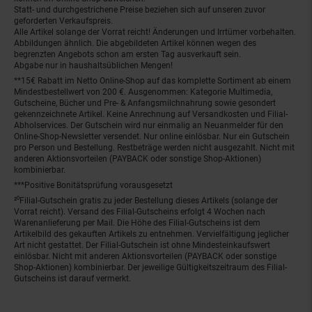
Statt- und durchgestrichene Preise beziehen sich auf unseren zuvor
geforderten Verkaufspreis.
Alle Artikel solange der Vorrat reicht! Änderungen und Irrtümer vorbehalten.
Abbildungen ähnlich. Die abgebildeten Artikel können wegen des
begrenzten Angebots schon am ersten Tag ausverkauft sein.
Abgabe nur in haushaltsüblichen Mengen!
**15€ Rabatt im Netto Online-Shop auf das komplette Sortiment ab einem
Mindestbestellwert von 200 €. Ausgenommen: Kategorie Multimedia,
Gutscheine, Bücher und Pre- & Anfangsmilchnahrung sowie gesondert
gekennzeichnete Artikel. Keine Anrechnung auf Versandkosten und Filial-
Abholservices. Der Gutschein wird nur einmalig an Neuanmelder für den
Online-Shop-Newsletter versendet. Nur online einlösbar. Nur ein Gutschein
pro Person und Bestellung. Restbeträge werden nicht ausgezahlt. Nicht mit
anderen Aktionsvorteilen (PAYBACK oder sonstige Shop-Aktionen)
kombinierbar.
***Positive Bonitätsprüfung vorausgesetzt
²⁰Filial-Gutschein gratis zu jeder Bestellung dieses Artikels (solange der
Vorrat reicht). Versand des Filial-Gutscheins erfolgt 4 Wochen nach
Warenanlieferung per Mail. Die Höhe des Filial-Gutscheins ist dem
Artikelbild des gekauften Artikels zu entnehmen. Vervielfältigung jeglicher
Art nicht gestattet. Der Filial-Gutschein ist ohne Mindesteinkaufswert
einlösbar. Nicht mit anderen Aktionsvorteilen (PAYBACK oder sonstige
Shop-Aktionen) kombinierbar. Der jeweilige Gültigkeitszeitraum des Filial-
Gutscheins ist darauf vermerkt.