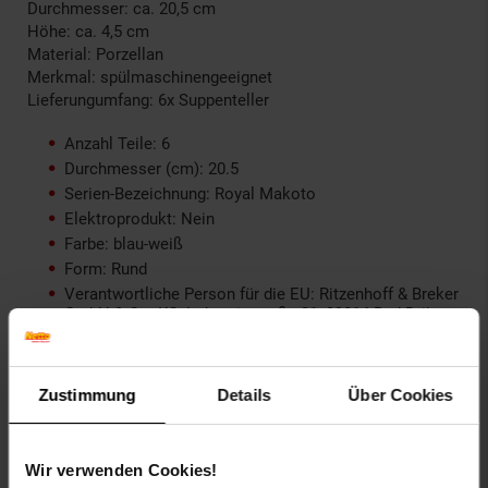
Durchmesser: ca. 20,5 cm
Höhe: ca. 4,5 cm
Material: Porzellan
Merkmal: spülmaschinengeeignet
Lieferungumfang: 6x Suppenteller
Anzahl Teile: 6
Durchmesser (cm): 20.5
Serien-Bezeichnung: Royal Makoto
Elektroprodukt: Nein
Farbe: blau-weiß
Form: Rund
Verantwortliche Person für die EU: Ritzenhoff & Breker
GmbH & Co. KG, Industriestraße 21, 33014 Bad Driburg,
Deutschland, info@ritzenhoff-breker.de
GPSR PLZ & Ort: 33014 Bad Driburg
Produkttyp: Suppenteller
Zustimmung
Details
Über Cookies
Grundpreispflicht: Nein
Kollektion Serie: ROYAL
Lieferungsumfang: 6x Teller
Wir verwenden Cookies!
Marke: Ritzenhoff & Breker