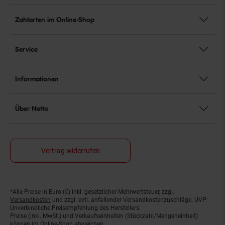
Zahlarten im Online-Shop
Service
Informationen
Über Netto
Vertrag widerrufen
*Alle Preise in Euro (€) inkl. gesetzlicher Mehrwertsteuer, zzgl.
Fußnoten
Versandkosten
und zzgl. evtl. anfallender Versandkostenzuschläge. UVP:
Unverbindliche Preisempfehlung des Herstellers.
Preise (inkl. MwSt.) und Verkaufseinheiten (Stückzahl/Mengeneinheit)
können im Online-Shop abweichen.