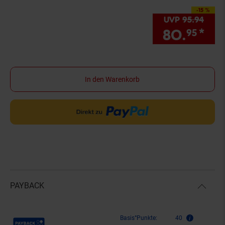
-15 %
Sie Sparen 15 Prozen
UVP
95.
94
UVP 
80.
*
Sie
95
In den Warenkorb
PAYBACK
Payback Punkte
Basis°Punkte:
40