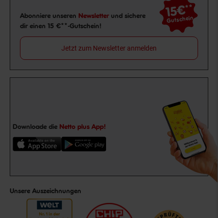
15€
**
Newsletter Anmeldung
Abonniere unseren
Newsletter
und sichere
Gutschein
dir einen 15 €**-Gutschein!
Jetzt zum Newsletter anmelden
Downloade die
Netto plus App!
Unsere Auszeichnungen