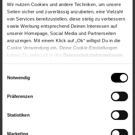
Wir nutzen Cookies und andere Techniken, um unsere
Material: Porzellan
Seiten sicher und zuverlässig anzubieten, eine Vielzahl
Merkmal: Spülmaschinengeeignet
von Services bereitzustellen, diese stetig zu verbessern
Set-Größe: 6er Set
sowie Werbung entsprechend Deinen Interessen auf
Maßangabe: ø 20,5 cm
unserer Homepage, Social Media und Partnerseiten
Gewählte Variante:
anzuzeigen. Mit einem Klick auf „Ok“ willigst Du in die
Cookie Verwendung ein. Deine Cookie-Einstellungen
Varianten-Farbe: blau-weiß
kannst Du jederzeit in den
Datenschutzinformationen
ändern bzw. widerrufen.
Artikelnummer: 2872165000
EAN: 4053532065876
Einwilligungsauswahl
Notwendig
Artikel gehört zur Kategorie:
Geschirr & Gläser
Präferenzen
Versandinformationen
Statistiken
Herstellerinformationen
Marketing