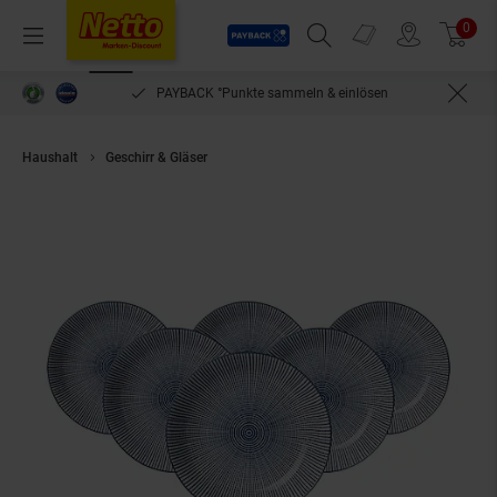
Payback
Prospekte
0
Arti
Menü
Suchfeld einblenden
Filiale finden
Warenkorb
PAYBACK °Punkte sammeln & einlösen
Haushalt
Geschirr & Gläser
Ritzenhoff & Breker Suppenteller Royal Mako