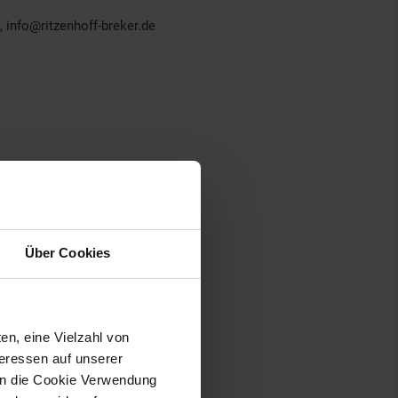
 info@ritzenhoff-breker.de
Über Cookies
en, eine Vielzahl von
teressen auf unserer
 in die Cookie Verwendung