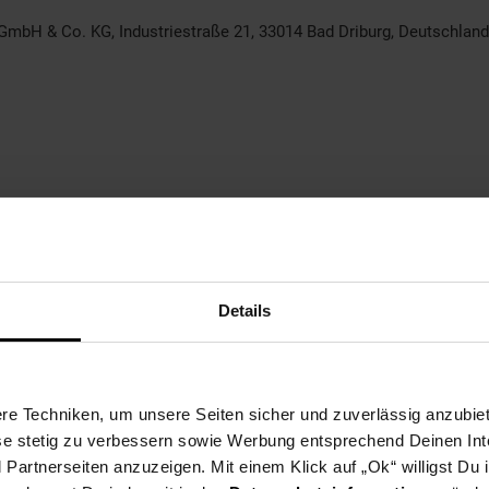
 GmbH & Co. KG, Industriestraße 21, 33014 Bad Driburg, Deutschland,
Details
e Techniken, um unsere Seiten sicher und zuverlässig anzubiet
ese stetig zu verbessern sowie Werbung entsprechend Deinen In
artnerseiten anzuzeigen. Mit einem Klick auf „Ok“ willigst Du