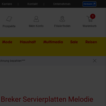
Karriere
Kontakt
Unternehmen
0
Artikel
Mein Konto
Filiale finden
Warenkorb
Prospekte
Mode
Haushalt
Multimedia
Sale
Externer Li
Reisen
chnung bezahlen***
 Breker Servierplatten Melodie