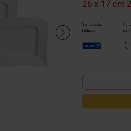
26 x 17 cm 2
Verfügbarkeit:
Auf 
Lieferzeit:
ca. 
Payback Punkte
Bas
Ext