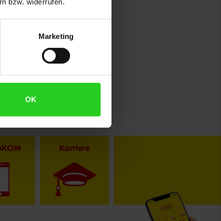
n bzw. widerrufen.
Marketing
OK
toKOM
Karriere