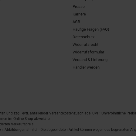
Presse
Karriere
AGB
Häufige Fragen (FAQ)
Datenschutz
Widerrufsrecht
Widerrufsformular
Versand & Lieferung
Händler werden
ten
und zzgl. evtl. anfallender Versandkostenzuschläge. UVP: Unverbindliche Preis
önnen im Online-Shop abweichen.
derten Verkaufspreis.
lten. Abbildungen ähnlich. Die abgebildeten Artikel können wegen des begrenzten A