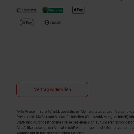
Vertrag widerrufen
Fußnoten
*Alle Preise in Euro (€) inkl. gesetzlicher Mehrwertsteuer, zzgl.
Versandkos
Preise (inkl. MwSt.) und Verkaufseinheiten (Stückzahl/Mengeneinheit) k
Statt- und durchgestrichene Preise beziehen sich auf unseren zuvor gefor
Alle Artikel solange der Vorrat reicht! Änderungen und Irrtümer vorbeha
Abgabe nur in haushaltsüblichen Mengen!