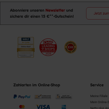
Abonniere unseren
Newsletter
und
Jetzt zu
sichere dir einen 15 €**-Gutschein!
Newsletter Anmeldung
Zahlarten im Online-Shop
Service
Meine Filiale
Mein Online-
Netto plus A