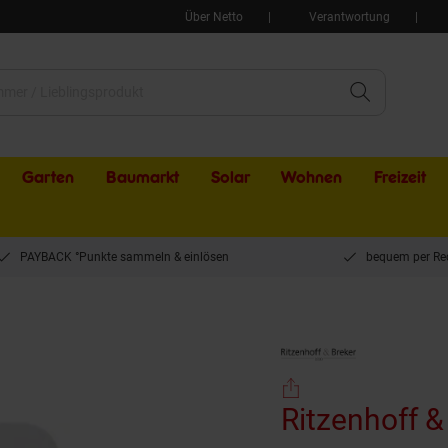
Über Netto
Verantwortung
Garten
Baumarkt
Solar
Wohnen
Freizeit
PAYBACK °Punkte sammeln & einlösen
bequem per Re
rplatten Melodie 26 x 17 cm 2er Set
Ritzenhoff &