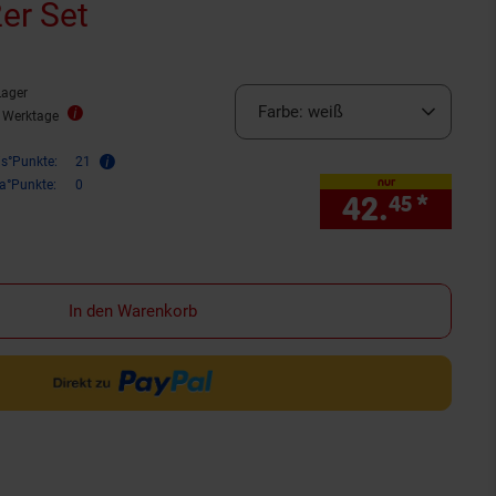
er Set
Lager
Farbe:
weiß
9 Werktage
is°Punkte:
21
nur
ra°Punkte:
0
42.
*
nur 
45
In den Warenkorb