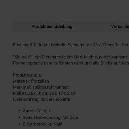
Produktbeschreibung
Versandi
Ritzenhoff & Breker Melodie Servierplatte 26 x 17 cm 2er Set
"Melodie" - ein Geschirr wie ein Lied: leichte, geschwung
Formensprache bereits für sich wirkt und alle Blicke auf si
Produktdetails:
Material: Porzellan
Merkmal: spülmaschinenfest
Maße (LxBxH): ca. 26 x 17 x 2 cm
Lieferumfang: 2x Servierplatte
Anzahl Teile: 2
Serien-Bezeichnung: Melodie
Elektroprodukt: Nein