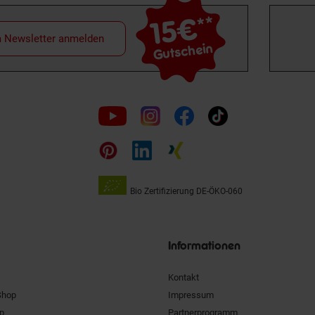
15€
**
m Newsletter anmelden
Gutschein
Folge
uns
auf
Bio Zertifizierung
DE-ÖKO-060
Unsere
Siegel
Informationen
Kontakt
Shop
Impressum
pp
Partnerprogramm