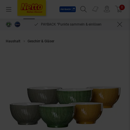
Payback
Prospekte
0
Arti
Menü
Suchfeld einblenden
Filiale finden
Warenkorb
PAYBACK °Punkte sammeln & einlösen
Haushalt
Geschirr & Gläser
Ritzenhoff & Breker Müslischalen Umea ø 14