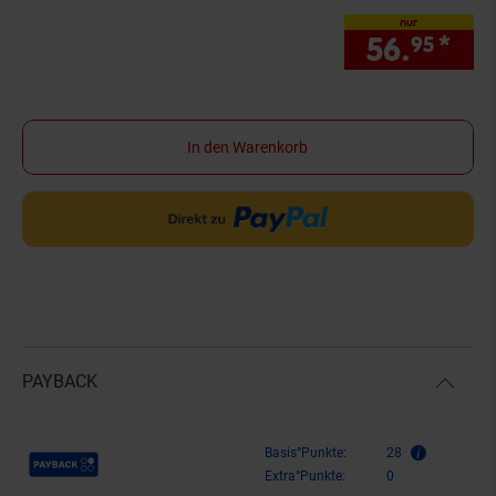
nur
56.
*
nur
95
In den Warenkorb
PAYBACK
Payback Punkte
Basis°Punkte:
28
Extra°Punkte:
0