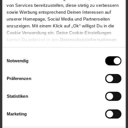
von Services bereitzustellen, diese stetig zu verbessern
sowie Werbung entsprechend Deinen Interessen auf
Gewählte Variante:
unserer Homepage, Social Media und Partnerseiten
Varianten-Farbe: bunt
anzuzeigen. Mit einem Klick auf „Ok“ willigst Du in die
Cookie Verwendung ein. Deine Cookie-Einstellungen
Artikelnummer: 2874078000
kannst Du jederzeit in den
Datenschutzinformationen
EAN: 4053532175940
ändern bzw. widerrufen.
Artikel gehört zur Kategorie:
Geschirr & Gläser
Einwilligungsauswahl
Notwendig
Versandinformationen
Präferenzen
Herstellerinformationen
Statistiken
Marketing