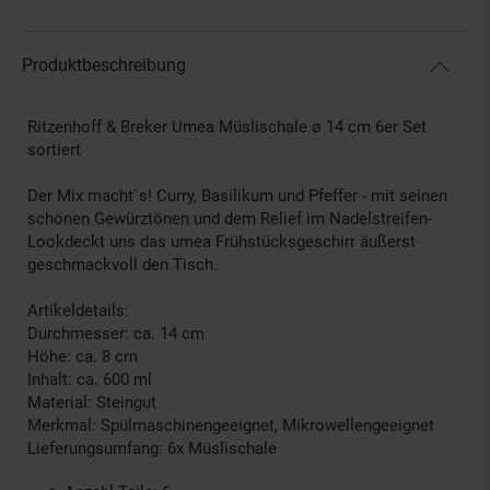
Produktbeschreibung
Ritzenhoff & Breker Umea Müslischale ø 14 cm 6er Set
sortiert
Der Mix macht´s! Curry, Basilikum und Pfeffer - mit seinen
schönen Gewürztönen und dem Relief im Nadelstreifen-
Lookdeckt uns das umea Frühstücksgeschirr äußerst
geschmackvoll den Tisch.
Artikeldetails:
Durchmesser: ca. 14 cm
Höhe: ca. 8 cm
Inhalt: ca. 600 ml
Material: Steingut
Merkmal: Spülmaschinengeeignet, Mikrowellengeeignet
Lieferungsumfang: 6x Müslischale