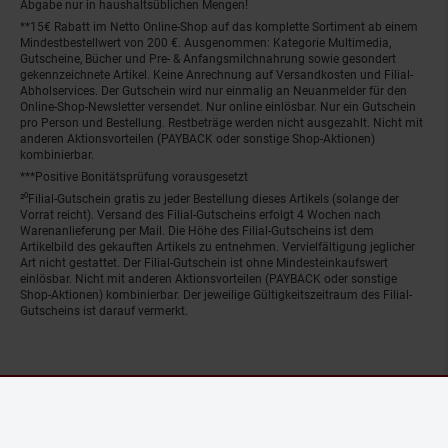
Abgabe nur in haushaltsüblichen Mengen!
**15€ Rabatt im Netto Online-Shop auf das komplette Sortiment ab einem
Mindestbestellwert von 200 €. Ausgenommen: Kategorie Multimedia,
Gutscheine, Bücher und Pre- & Anfangsmilchnahrung sowie gesondert
gekennzeichnete Artikel. Keine Anrechnung auf Versandkosten und Filial-
Abholservices. Der Gutschein wird nur einmalig an Neuanmelder für den
Online-Shop-Newsletter versendet. Nur online einlösbar. Nur ein Gutschein
pro Person und Bestellung. Restbeträge werden nicht ausgezahlt. Nicht mit
anderen Aktionsvorteilen (PAYBACK oder sonstige Shop-Aktionen)
kombinierbar.
***Positive Bonitätsprüfung vorausgesetzt
²⁰Filial-Gutschein gratis zu jeder Bestellung dieses Artikels (solange der
Vorrat reicht). Versand des Filial-Gutscheins erfolgt 4 Wochen nach
Warenanlieferung per Mail. Die Höhe des Filial-Gutscheins ist dem
Artikelbild des gekauften Artikels zu entnehmen. Vervielfältigung jeglicher
Art nicht gestattet. Der Filial-Gutschein ist ohne Mindesteinkaufswert
einlösbar. Nicht mit anderen Aktionsvorteilen (PAYBACK oder sonstige
Shop-Aktionen) kombinierbar. Der jeweilige Gültigkeitszeitraum des Filial-
Gutscheins ist darauf vermerkt.
© Netto Marken-Discount Stiftung & Co. KG |
Kontakt
|
Datenschutz
|
Impressum