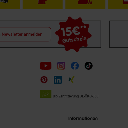
15€
**
m Newsletter anmelden
Gutschein
Folge
uns
auf
Bio Zertifizierung
DE-ÖKO-060
Unsere
Siegel
Informationen