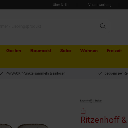
Über Netto
Verantwortung
Garten
Baumarkt
Solar
Wohnen
Freizeit
PAYBACK °Punkte sammeln & einlösen
bequem per Re
euntertassen Casa ø 13,5 cm 6er Set
Ritzenhoff &