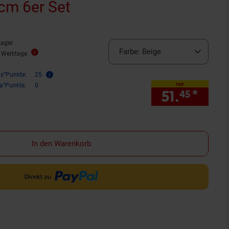
cm 6er Set
Lager
Farbe:
Beige
9 Werktage
is°Punkte:
25
nur
ra°Punkte:
0
51.
*
nur 5
45
In den Warenkorb