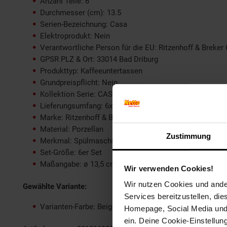
Anzahl Teile: 6
Durchmesser (cm): 13.5
Serien-Bezeichnung: Casa
Elektroprodukt: Nein
Verantwortliche Person für die EU: Ritzenhoff & Breker
GPSR PLZ & Ort: 33014 Bad Driburg
Produkttyp: Kaffeeuntertassen
Grundpreispflicht: Nein
Kollektion Serie: CASA
Lieferungsumfang: 6x Untertasse
Marke: Ritzenhoff & Breker
Material: Porzellan
Zustimmung
Merkmal: Spülmaschinenfest
Set-Größe: 6er Set
Maßangabe: ø 13,5 cm
Wir verwenden Cookies!
Wir nutzen Cookies und ander
Gewählte Variante:
Services bereitzustellen, di
Varianten-Farbe: Beige
Homepage, Social Media und P
ein. Deine Cookie-Einstellun