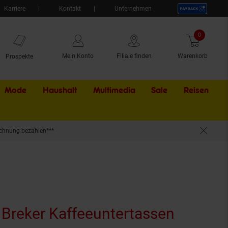
Karriere
Kontakt
Unternehmen
0
Artikel
Mein Konto
Filiale finden
Warenkorb
Prospekte
Mode
Haushalt
Multimedia
Sale
Externer Li
Reisen
chnung bezahlen***
 Breker Kaffeeuntertassen