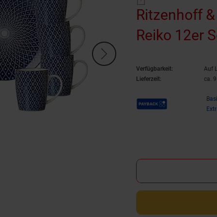
Ritzenhoff &
Reiko 12er S
Verfügbarkeit:
Auf 
Lieferzeit:
ca. 
Payback Punkte
Bas
Ext