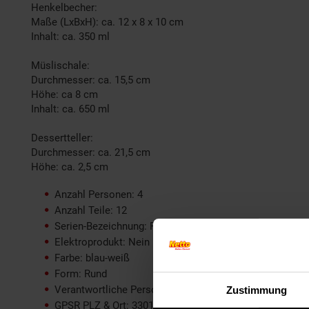
Henkelbecher:
Maße (LxBxH): ca. 12 x 8 x 10 cm
Inhalt: ca. 350 ml
Müslischale:
Durchmesser: ca. 15,5 cm
Höhe: ca 8 cm
Inhalt: ca. 650 ml
Dessertteller:
Durchmesser: ca. 21,5 cm
Höhe: ca. 2,5 cm
Anzahl Personen: 4
Anzahl Teile: 12
Serien-Bezeichnung: Royal Reiko
Elektroprodukt: Nein
Farbe: blau-weiß
Form: Rund
Verantwortliche Person für die EU: Ritzenhoff & Breker
Zustimmung
GPSR PLZ & Ort: 33014 Bad Driburg