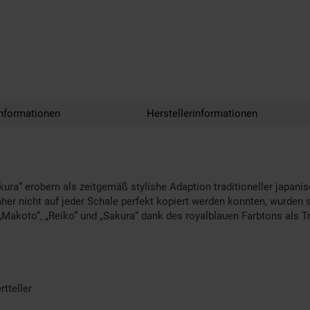
nformationen
Herstellerinformationen
ura“ erobern als zeitgemäß stylishe Adaption traditioneller japan
r nicht auf jeder Schale perfekt kopiert werden konnten, wurden si
„Makoto“, „Reiko“ und „Sakura“ dank des royalblauen Farbtons als T
tteller