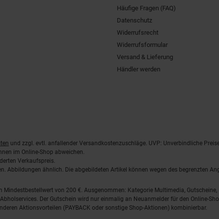
Häufige Fragen (FAQ)
Datenschutz
Widerrufsrecht
Widerrufsformular
Versand & Lieferung
Händler werden
ten
und zzgl. evtl. anfallender Versandkostenzuschläge. UVP: Unverbindliche Preis
önnen im Online-Shop abweichen.
derten Verkaufspreis.
lten. Abbildungen ähnlich. Die abgebildeten Artikel können wegen des begrenzten A
em Mindestbestellwert von 200 €. Ausgenommen: Kategorie Multimedia, Gutscheine
Abholservices. Der Gutschein wird nur einmalig an Neuanmelder für den Online-Shop
anderen Aktionsvorteilen (PAYBACK oder sonstige Shop-Aktionen) kombinierbar.