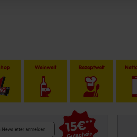
Shop
Weinwelt
Rezeptwelt
Net
15€
**
m Newsletter anmelden
Gutschein