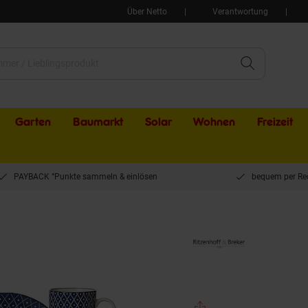
Über Netto
Verantwortung
Garten
Baumarkt
Solar
Wohnen
Freizeit
PAYBACK °Punkte sammeln & einlösen
bequem per Re
tücksset Royal Reiko 12er Set