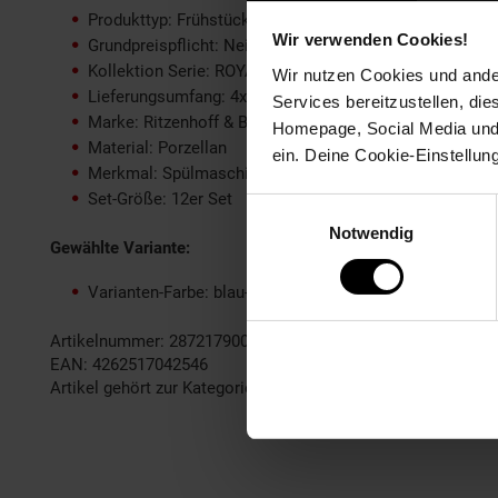
Produkttyp: Frühstücksset
Wir verwenden Cookies!
Grundpreispflicht: Nein
Kollektion Serie: ROYAL
Wir nutzen Cookies und ander
Lieferungsumfang: 4x Becher, 4x Teller, 4x Schale
Services bereitzustellen, di
Marke: Ritzenhoff & Breker
Homepage, Social Media und P
Material: Porzellan
ein. Deine Cookie-Einstellun
Merkmal: Spülmaschinengeeignet
Set-Größe: 12er Set
Einwilligungsauswahl
Notwendig
Gewählte Variante:
Varianten-Farbe: blau-weiß
Artikelnummer: 2872179000
EAN: 4262517042546
Artikel gehört zur Kategorie:
Geschirr & Gläser