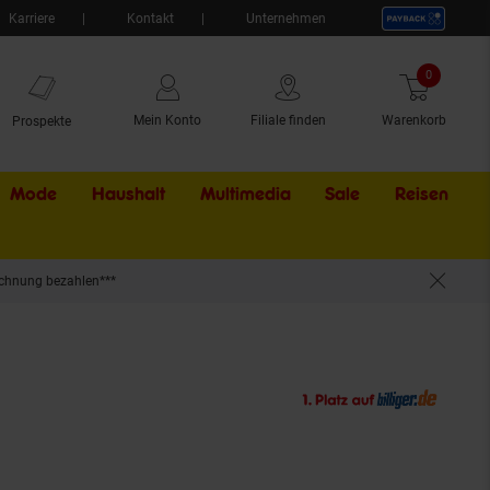
Karriere
Kontakt
Unternehmen
0
Artikel
Mein Konto
Filiale finden
Warenkorb
Prospekte
Mode
Haushalt
Multimedia
Sale
Externer Li
Reisen
chnung bezahlen***