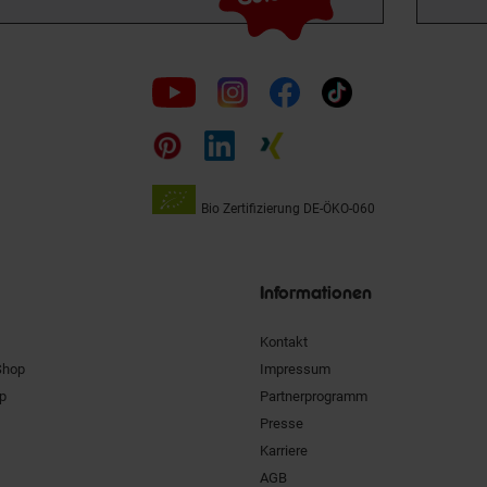
Folge
uns
auf
Bio Zertifizierung
DE-ÖKO-060
Unsere
Siegel
Informationen
Kontakt
Shop
Impressum
pp
Partnerprogramm
Presse
Karriere
AGB