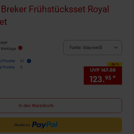
 Breker Frühstücksset Royal
et
Lager
Farbe:
blau-weiß
9 Werktage
is°Punkte:
61
-26 %
Sie Sparen 26 Prozent,
ra°Punkte:
0
UVP
167.
88
UVP : 1
123.
*
Sie 
95
In den Warenkorb