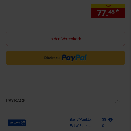
nur
77.
*
nur
45
In den Warenkorb
PAYBACK
Payback Punkte
Basis°Punkte:
38
Extra°Punkte:
0