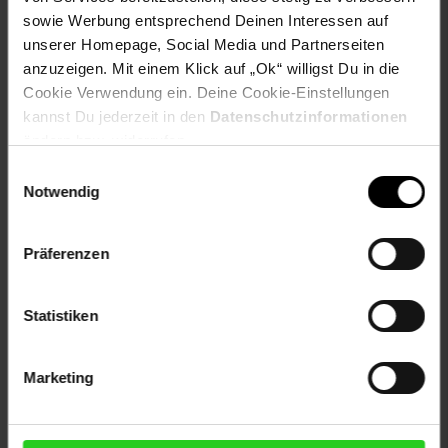
Gewählte Variante:
sowie Werbung entsprechend Deinen Interessen auf
Varianten-Farbe: weiß
unserer Homepage, Social Media und Partnerseiten
anzuzeigen. Mit einem Klick auf „Ok“ willigst Du in die
Artikelnummer: 2854523000
Cookie Verwendung ein. Deine Cookie-Einstellungen
EAN: 4006344472745
kannst Du jederzeit in den
Datenschutzinformationen
Artikel gehört zur Kategorie:
Geschirr & Gläser
ändern bzw. widerrufen.
Einwilligungsauswahl
Notwendig
Versandinformationen
Präferenzen
Herstellerinformationen
Statistiken
Marketing
Fußzeile
Weitere Online-Angebote