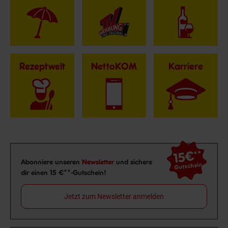
Rezeptwelt
NettoKOM
Karriere
15€
**
Newsletter Anmeldung
Abonniere unseren
Newsletter
und sichere
Gutschein
dir einen 15 €**-Gutschein!
Jetzt zum Newsletter anmelden