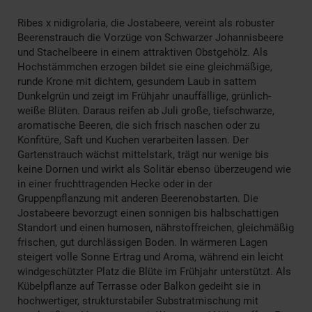
Ribes x nidigrolaria, die Jostabeere, vereint als robuster
Beerenstrauch die Vorzüge von Schwarzer Johannisbeere
und Stachelbeere in einem attraktiven Obstgehölz. Als
Hochstämmchen erzogen bildet sie eine gleichmäßige,
runde Krone mit dichtem, gesundem Laub in sattem
Dunkelgrün und zeigt im Frühjahr unauffällige, grünlich-
weiße Blüten. Daraus reifen ab Juli große, tiefschwarze,
aromatische Beeren, die sich frisch naschen oder zu
Konfitüre, Saft und Kuchen verarbeiten lassen. Der
Gartenstrauch wächst mittelstark, trägt nur wenige bis
keine Dornen und wirkt als Solitär ebenso überzeugend wie
in einer fruchttragenden Hecke oder in der
Gruppenpflanzung mit anderen Beerenobstarten. Die
Jostabeere bevorzugt einen sonnigen bis halbschattigen
Standort und einen humosen, nährstoffreichen, gleichmäßig
frischen, gut durchlässigen Boden. In wärmeren Lagen
steigert volle Sonne Ertrag und Aroma, während ein leicht
windgeschützter Platz die Blüte im Frühjahr unterstützt. Als
Kübelpflanze auf Terrasse oder Balkon gedeiht sie in
hochwertiger, strukturstabiler Substratmischung mit