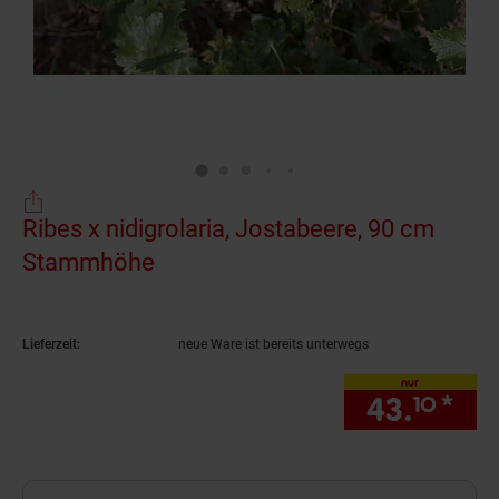
Ribes x nidigrolaria, Jostabeere, 90 cm
Stammhöhe
(Produkt aktuell ausverkauft)
Lieferzeit:
neue Ware ist bereits unterwegs
nur
43.
*
nur
10