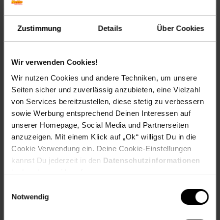
Winterfarbe: Laubabwerfend
Geschmack: Säuerlich,Süß-säuerlich
Zustimmung
Details
Über Cookies
Frucht: Essbare Beeren
Standort und Pflege
Standortempfehlung: Sonnig, windgeschützt
Wir verwenden Cookies!
Pflegeaufwand: Wenig,Mittel
Wir nutzen Cookies und andere Techniken, um unsere
Lichtbedarf: Sonnig-Halbschattig
Seiten sicher und zuverlässig anzubieten, eine Vielzahl
Wasserbedarf: Mittel
von Services bereitzustellen, diese stetig zu verbessern
Rückschnitt: Rückschnitt im Spätwinter.
Schnittverträglichkeit: Gut
sowie Werbung entsprechend Deinen Interessen auf
Bodenansprüche: humos und durchlässig
unserer Homepage, Social Media und Partnerseiten
Nährstoffgehalt: Mittel
anzuzeigen. Mit einem Klick auf „Ok“ willigst Du in die
Frosthärte: bis -30 °C
Cookie Verwendung ein. Deine Cookie-Einstellungen
Verwendung: Im Bauerngarten,Für Marmeladen & Gelee,Für
kannst Du jederzeit in den
Datenschutzinformationen
Süßspeisen,Zum Frischverzehr,Obstgarten, Heckenpflanze,
ändern bzw. widerrufen.
Bienenweide, Naschgarten, Mischkultur.
Einwilligungsauswahl
Eigenschaften
Notwendig
Duft: Kein Duft
Bestäuber: Insekten