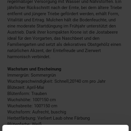
regelmäßiger Versorgung mit Wasser und Nährstoffen. Ein
jährlicher Rückschnitt nach der Ernte, bei dem ältere Triebe
entfernt und jüngere Triebe gefördert werden, erhält Form,
Vitalität und Ertrag. Mulchen hält die Bodenfeuchte, und
eine moderate Startdüngung im Frühjahr unterstützt den
Austrieb. Dank ihrer kompakten Krone ist die Jostabeere
ideal für den Vorgarten, das Naschbeet und den
Familiengarten und setzt als dekoratives Obstgehölz einen
natürlichen Akzent, der Erntefreude und Zierwert
harmonisch verbindet.
Wachstum und Erscheinung
Immergrün: Sommergrün
Wuchsgeschwindigkeit: Schnell,20?40 cm pro Jahr
Blütezeit: April-Mai
Blütenform: Trauben
Wuchshöhe: 100?150 cm
Wuchsbreite: 100?150 cm
Wuchsform: Aufrecht, buschig
Herbstfärbung: Verliert Laub ohne Färbung
Blütenfarbe: Weiß
Fruchtfarbe: Schwarz-rot,Matt