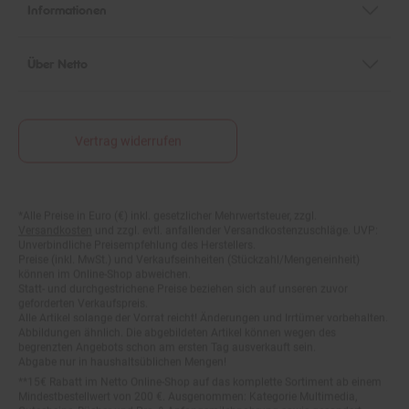
Über Netto
Vertrag widerrufen
*Alle Preise in Euro (€) inkl. gesetzlicher Mehrwertsteuer, zzgl.
Fußnoten
Versandkosten
und zzgl. evtl. anfallender Versandkostenzuschläge. UVP:
Unverbindliche Preisempfehlung des Herstellers.
Preise (inkl. MwSt.) und Verkaufseinheiten (Stückzahl/Mengeneinheit)
können im Online-Shop abweichen.
Statt- und durchgestrichene Preise beziehen sich auf unseren zuvor
geforderten Verkaufspreis.
Alle Artikel solange der Vorrat reicht! Änderungen und Irrtümer vorbehalten.
Abbildungen ähnlich. Die abgebildeten Artikel können wegen des
begrenzten Angebots schon am ersten Tag ausverkauft sein.
Abgabe nur in haushaltsüblichen Mengen!
**15€ Rabatt im Netto Online-Shop auf das komplette Sortiment ab einem
Mindestbestellwert von 200 €. Ausgenommen: Kategorie Multimedia,
Gutscheine, Bücher und Pre- & Anfangsmilchnahrung sowie gesondert