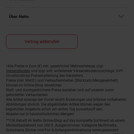
Über Netto
Vertrag widerrufen
*Alle Preise in Euro (€) inkl. gesetzlicher Mehrwertsteuer, zzgl.
Fußnoten
Versandkosten
und zzgl. evtl. anfallender Versandkostenzuschläge. UVP:
Unverbindliche Preisempfehlung des Herstellers.
Preise (inkl. MwSt.) und Verkaufseinheiten (Stückzahl/Mengeneinheit)
können im Online-Shop abweichen.
Statt- und durchgestrichene Preise beziehen sich auf unseren zuvor
geforderten Verkaufspreis.
Alle Artikel solange der Vorrat reicht! Änderungen und Irrtümer vorbehalten.
Abbildungen ähnlich. Die abgebildeten Artikel können wegen des
begrenzten Angebots schon am ersten Tag ausverkauft sein.
Abgabe nur in haushaltsüblichen Mengen!
**15€ Rabatt im Netto Online-Shop auf das komplette Sortiment ab einem
Mindestbestellwert von 200 €. Ausgenommen: Kategorie Multimedia,
Gutscheine, Bücher und Pre- & Anfangsmilchnahrung sowie gesondert