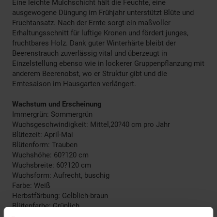
Eine leichte Mulchschicht hält die Feuchte, eine
ausgewogene Düngung im Frühjahr unterstützt Blüte und
Fruchtansatz. Nach der Ernte sorgt ein maßvoller
Erhaltungsschnitt für luftige Kronen und fördert junges,
fruchtbares Holz. Dank guter Winterhärte bleibt der
Beerenstrauch zuverlässig vital und überzeugt in
Einzelstellung ebenso wie in lockerer Gruppenpflanzung mit
anderem Beerenobst, wo er Struktur gibt und die
Erntesaison im Hausgarten verlängert.
Wachstum und Erscheinung
Immergrün: Sommergrün
Wuchsgeschwindigkeit: Mittel,20?40 cm pro Jahr
Blütezeit: April-Mai
Blütenform: Trauben
Wuchshöhe: 60?120 cm
Wuchsbreite: 60?120 cm
Wuchsform: Aufrecht, buschig
Farbe: Weiß
Herbstfärbung: Gelblich-braun
Blütenfarbe: Grünlich
Fruchtfarbe: Rot