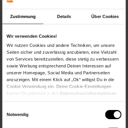
Winterfarbe: Laubabwerfend
Geschmack: Süß-säuerlich
Zustimmung
Details
Über Cookies
Frucht: Essbare Beeren
Standort und Pflege
Standortempfehlung: Sonnig, windgeschützt
Wir verwenden Cookies!
Pflegeaufwand: Mittel
Wir nutzen Cookies und andere Techniken, um unsere
Lichtbedarf: Sonnig-Halbschattig
Seiten sicher und zuverlässig anzubieten, eine Vielzahl
Wasserbedarf: Mittel
von Services bereitzustellen, diese stetig zu verbessern
Rückschnitt: Rückschnitt im Spätwinter.
Schnittverträglichkeit: Sehr gut
sowie Werbung entsprechend Deinen Interessen auf
Bodenansprüche: humos und gut durchlässig
unserer Homepage, Social Media und Partnerseiten
Nährstoffgehalt: Mittel
anzuzeigen. Mit einem Klick auf „Ok“ willigst Du in die
Frosthärte: bis -30 °C
Cookie Verwendung ein. Deine Cookie-Einstellungen
Verwendung: Im Bauerngarten,Für Marmeladen & Gelee,Für
kannst Du jederzeit in den
Datenschutzinformationen
Süßspeisen,Zum Frischverzehr,Obstgarten, Naschgarten,
ändern bzw. widerrufen.
Kübelpflanze, Heckenpflanze, Vogelnährgehölz
Einwilligungsauswahl
Eigenschaften
Notwendig
Duft: Kein Duft
Bestäuber: Insekten