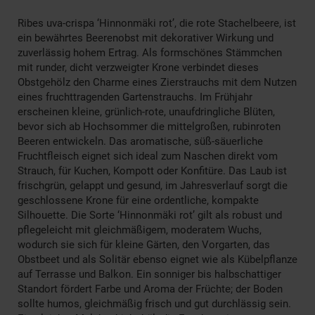
Ribes uva-crispa ‘Hinnonmäki rot’, die rote Stachelbeere, ist
ein bewährtes Beerenobst mit dekorativer Wirkung und
zuverlässig hohem Ertrag. Als formschönes Stämmchen
mit runder, dicht verzweigter Krone verbindet dieses
Obstgehölz den Charme eines Zierstrauchs mit dem Nutzen
eines fruchttragenden Gartenstrauchs. Im Frühjahr
erscheinen kleine, grünlich-rote, unaufdringliche Blüten,
bevor sich ab Hochsommer die mittelgroßen, rubinroten
Beeren entwickeln. Das aromatische, süß-säuerliche
Fruchtfleisch eignet sich ideal zum Naschen direkt vom
Strauch, für Kuchen, Kompott oder Konfitüre. Das Laub ist
frischgrün, gelappt und gesund, im Jahresverlauf sorgt die
geschlossene Krone für eine ordentliche, kompakte
Silhouette. Die Sorte ‘Hinnonmäki rot’ gilt als robust und
pflegeleicht mit gleichmäßigem, moderatem Wuchs,
wodurch sie sich für kleine Gärten, den Vorgarten, das
Obstbeet und als Solitär ebenso eignet wie als Kübelpflanze
auf Terrasse und Balkon. Ein sonniger bis halbschattiger
Standort fördert Farbe und Aroma der Früchte; der Boden
sollte humos, gleichmäßig frisch und gut durchlässig sein.