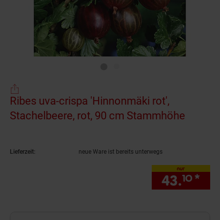
Ribes uva-crispa 'Hinnonmäki rot',
Stachelbeere, rot, 90 cm Stammhöhe
(Produk
Lieferzeit:
neue Ware ist bereits unterwegs
nur
43.
*
nur
10