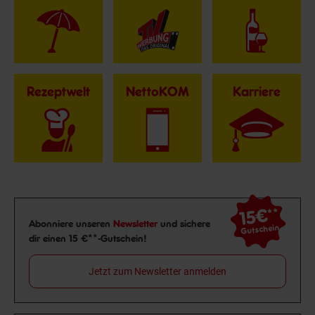
Rezeptwelt
NettoKOM
Karriere
15€
**
Newsletter Anmeldung
Abonniere unseren
Newsletter
und sichere
Gutschein
dir einen 15 €**-Gutschein!
Jetzt zum Newsletter anmelden