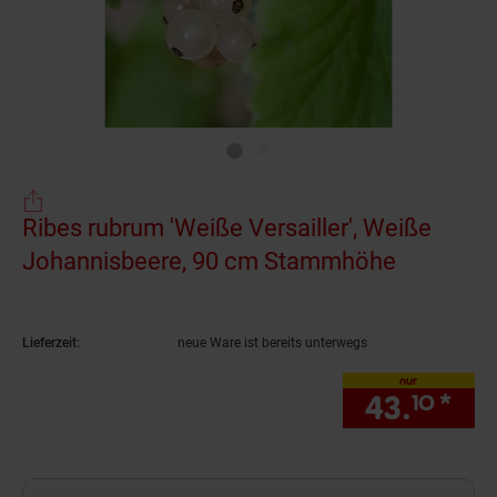
Ribes rubrum 'Weiße Versailler', Weiße
Johannisbeere, 90 cm Stammhöhe
(Produkt 
Lieferzeit:
neue Ware ist bereits unterwegs
nur
43.
*
nur
10