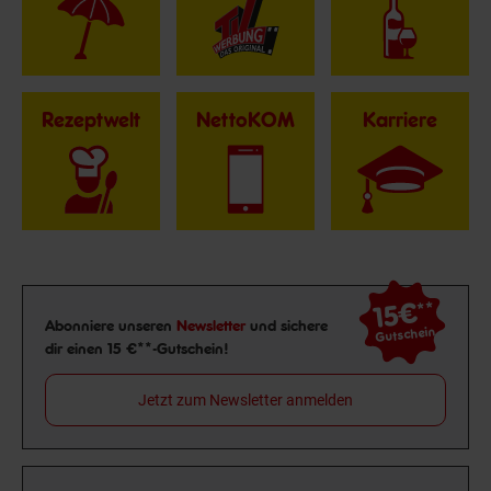
Rezeptwelt
NettoKOM
Karriere
15€
**
Newsletter Anmeldung
Abonniere unseren
Newsletter
und sichere
Gutschein
dir einen 15 €**-Gutschein!
Jetzt zum Newsletter anmelden