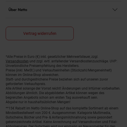
Über Netto
Vertrag widerrufen
*Alle Preise in Euro (€) inkl. gesetzlicher Mehrwertsteuer, zzgl.
Fußnoten
Versandkosten
und zzgl. evtl. anfallender Versandkostenzuschläge. UVP:
Unverbindliche Preisempfehlung des Herstellers.
Preise (inkl. MwSt.) und Verkaufseinheiten (Stückzahl/Mengeneinheit)
können im Online-Shop abweichen.
Statt- und durchgestrichene Preise beziehen sich auf unseren zuvor
geforderten Verkaufspreis.
Alle Artikel solange der Vorrat reicht! Änderungen und Irrtümer vorbehalten.
Abbildungen ähnlich. Die abgebildeten Artikel können wegen des
begrenzten Angebots schon am ersten Tag ausverkauft sein.
Abgabe nur in haushaltsüblichen Mengen!
**15€ Rabatt im Netto Online-Shop auf das komplette Sortiment ab einem
Mindestbestellwert von 200 €. Ausgenommen: Kategorie Multimedia,
Gutscheine, Bücher und Pre- & Anfangsmilchnahrung sowie gesondert
gekennzeichnete Artikel. Keine Anrechnung auf Versandkosten und Filial-
Abholservices. Der Gutschein wird nur einmalig an Neuanmelder für den