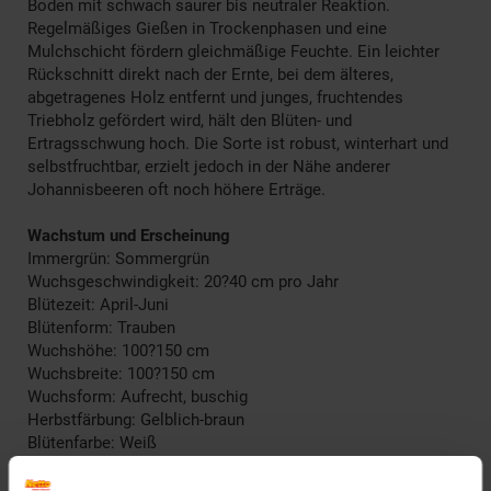
Boden mit schwach saurer bis neutraler Reaktion.
Regelmäßiges Gießen in Trockenphasen und eine
Mulchschicht fördern gleichmäßige Feuchte. Ein leichter
Rückschnitt direkt nach der Ernte, bei dem älteres,
abgetragenes Holz entfernt und junges, fruchtendes
Triebholz gefördert wird, hält den Blüten- und
Ertragsschwung hoch. Die Sorte ist robust, winterhart und
selbstfruchtbar, erzielt jedoch in der Nähe anderer
Johannisbeeren oft noch höhere Erträge.
Wachstum und Erscheinung
Immergrün: Sommergrün
Wuchsgeschwindigkeit: 20?40 cm pro Jahr
Blütezeit: April-Juni
Blütenform: Trauben
Wuchshöhe: 100?150 cm
Wuchsbreite: 100?150 cm
Wuchsform: Aufrecht, buschig
Herbstfärbung: Gelblich-braun
Blütenfarbe: Weiß
Fruchtfarbe: Weiß
Winterfarbe: Laubabwerfend