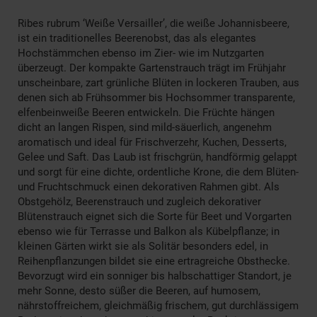
Ribes rubrum ‘Weiße Versailler’, die weiße Johannisbeere,
ist ein traditionelles Beerenobst, das als elegantes
Hochstämmchen ebenso im Zier- wie im Nutzgarten
überzeugt. Der kompakte Gartenstrauch trägt im Frühjahr
unscheinbare, zart grünliche Blüten in lockeren Trauben, aus
denen sich ab Frühsommer bis Hochsommer transparente,
elfenbeinweiße Beeren entwickeln. Die Früchte hängen
dicht an langen Rispen, sind mild-säuerlich, angenehm
aromatisch und ideal für Frischverzehr, Kuchen, Desserts,
Gelee und Saft. Das Laub ist frischgrün, handförmig gelappt
und sorgt für eine dichte, ordentliche Krone, die dem Blüten-
und Fruchtschmuck einen dekorativen Rahmen gibt. Als
Obstgehölz, Beerenstrauch und zugleich dekorativer
Blütenstrauch eignet sich die Sorte für Beet und Vorgarten
ebenso wie für Terrasse und Balkon als Kübelpflanze; in
kleinen Gärten wirkt sie als Solitär besonders edel, in
Reihenpflanzungen bildet sie eine ertragreiche Obsthecke.
Bevorzugt wird ein sonniger bis halbschattiger Standort, je
mehr Sonne, desto süßer die Beeren, auf humosem,
nährstoffreichem, gleichmäßig frischem, gut durchlässigem