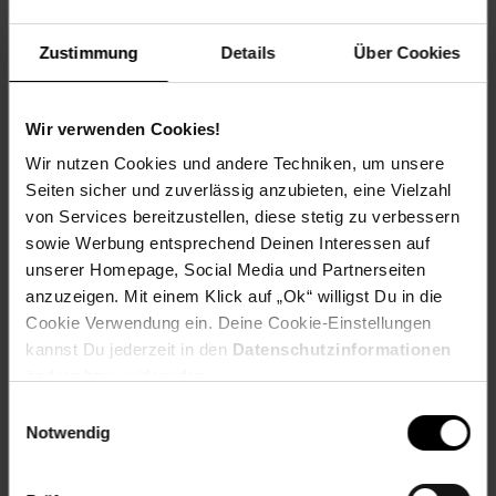
Geschmack: Aromatisch,Süß-säuerlich
Frucht: Essbare Beeren
Zustimmung
Details
Über Cookies
Standort und Pflege
Standortempfehlung: Sonnig, windgeschützt
Wir verwenden Cookies!
Pflegeaufwand: Mittel
Lichtbedarf: Sonnig-Halbschattig
Wir nutzen Cookies und andere Techniken, um unsere
Wasserbedarf: Mittel
Seiten sicher und zuverlässig anzubieten, eine Vielzahl
Rückschnitt: Rückschnitt im Spätwinter.
von Services bereitzustellen, diese stetig zu verbessern
Schnittverträglichkeit: Gut
sowie Werbung entsprechend Deinen Interessen auf
Bodenansprüche: humos und gut durchlässig
unserer Homepage, Social Media und Partnerseiten
Nährstoffgehalt: Mittel
anzuzeigen. Mit einem Klick auf „Ok“ willigst Du in die
Frosthärte: bis -20 °C
Verwendung: Im Bauerngarten,Für Marmeladen & Gelee,Für
Cookie Verwendung ein. Deine Cookie-Einstellungen
Süßspeisen,Zum Frischverzehr,Für Säfte,Obstgarten,
kannst Du jederzeit in den
Datenschutzinformationen
Naschgarten, Kübelpflanze, Bienenweide, Heckenpflanze
ändern bzw. widerrufen.
Einwilligungsauswahl
Eigenschaften
Notwendig
Duft: Kein Duft
Bestäuber: Insekten
Biodiversität: Nahrungsquelle für Vögel