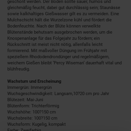
geschont werden. Der Boden sollte sauer, humos und
gleichmäßig feucht, dabei gut durchlässig sein; Staunässe
sowie kalkhaltiges Gießwasser gilt es zu vermeiden. Eine
Mulchschicht hält die Wurzelzone kühl und fördert die
Bodenfeuchte. Nach der Blüte können verwelkte
Blütenstände behutsam ausgebrochen werden, um die
Knospenanlage für das Folgejahr zu fördern; ein
Rückschnitt ist meist nicht nötig, allenfalls leicht
formierend. Mit maßvoller Düngung im Frühjahr mit
speziellem Rhododendrondünger und regelmäßigem,
weichem Gießen bleibt ‘Percy Wiseman’ dauerhaft vital und
blühfreudig.
Wachstum und Erscheinung
Immergrün: Immergrün
Wuchsgeschwindigkeit: Langsam,10?20 cm pro Jahr
Blütezeit: Mai-Juni
Blütenform: Trichterförmig
Wuchshöhe: 100?150 cm
Wuchsbreite: 100?150 cm
Wuchsform: Kugelig, kompakt
Farbe: Zweifarbig