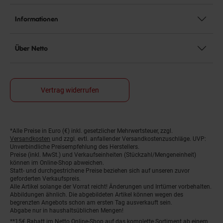
Informationen
Über Netto
Vertrag widerrufen
*Alle Preise in Euro (€) inkl. gesetzlicher Mehrwertsteuer, zzgl.
Fußnoten
Versandkosten
und zzgl. evtl. anfallender Versandkostenzuschläge. UVP:
Unverbindliche Preisempfehlung des Herstellers.
Preise (inkl. MwSt.) und Verkaufseinheiten (Stückzahl/Mengeneinheit)
können im Online-Shop abweichen.
Statt- und durchgestrichene Preise beziehen sich auf unseren zuvor
geforderten Verkaufspreis.
Alle Artikel solange der Vorrat reicht! Änderungen und Irrtümer vorbehalten.
Abbildungen ähnlich. Die abgebildeten Artikel können wegen des
begrenzten Angebots schon am ersten Tag ausverkauft sein.
Abgabe nur in haushaltsüblichen Mengen!
**15€ Rabatt im Netto Online-Shop auf das komplette Sortiment ab einem