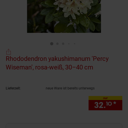
Rhododendron yakushimanum 'Percy
Wiseman', rosa-weiß, 30–40 cm
(Produkt akt
Lieferzeit:
neue Ware ist bereits unterwegs
nur
32.
*
nur
10