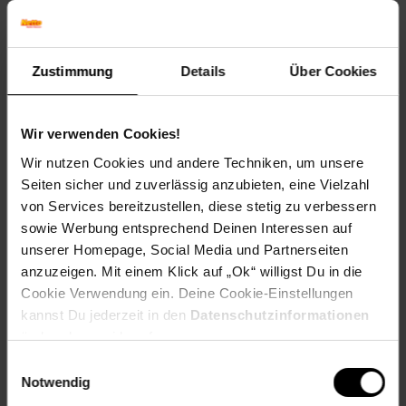
Herbstfärbung: Verliert Laub ohne Färbung
Blütenfarbe: Rosa
Winterfarbe: Immergrün
Zustimmung
Details
Über Cookies
Geschmack: X
Frucht: Keine Frucht
Standort und Pflege
Wir verwenden Cookies!
Standortempfehlung: Halbschattig, windgeschützt
Wir nutzen Cookies und andere Techniken, um unsere
Pflegeaufwand: Mittel
Seiten sicher und zuverlässig anzubieten, eine Vielzahl
Lichtbedarf: Halbschattig-Schattig
von Services bereitzustellen, diese stetig zu verbessern
Wasserbedarf: Mittel
Rückschnitt: Rückschnitt nach der Blüte.
sowie Werbung entsprechend Deinen Interessen auf
Schnittverträglichkeit: Gut
unserer Homepage, Social Media und Partnerseiten
Bodenansprüche: sauer und humos
anzuzeigen. Mit einem Klick auf „Ok“ willigst Du in die
Nährstoffgehalt: Mittel
Cookie Verwendung ein. Deine Cookie-Einstellungen
Frosthärte: bis -23 °C
kannst Du jederzeit in den
Datenschutzinformationen
Verwendung: Solitärpflanzung, Heckenpflanze,
ändern bzw. widerrufen.
Kübelpflanze, Moorbeet, Halbschattenbeet
Einwilligungsauswahl
Eigenschaften
Notwendig
Duft: Leicht