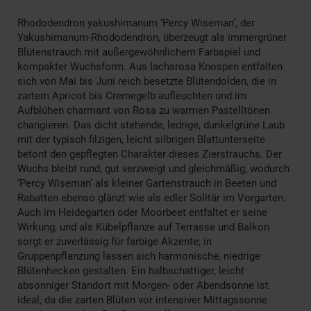
Rhododendron yakushimanum ‘Percy Wiseman’, der
Yakushimanum-Rhododendron, überzeugt als immergrüner
Blütenstrauch mit außergewöhnlichem Farbspiel und
kompakter Wuchsform. Aus lachsrosa Knospen entfalten
sich von Mai bis Juni reich besetzte Blütendolden, die in
zartem Apricot bis Cremegelb aufleuchten und im
Aufblühen charmant von Rosa zu warmen Pastelltönen
changieren. Das dicht stehende, ledrige, dunkelgrüne Laub
mit der typisch filzigen, leicht silbrigen Blattunterseite
betont den gepflegten Charakter dieses Zierstrauchs. Der
Wuchs bleibt rund, gut verzweigt und gleichmäßig, wodurch
‘Percy Wiseman’ als kleiner Gartenstrauch in Beeten und
Rabatten ebenso glänzt wie als edler Solitär im Vorgarten.
Auch im Heidegarten oder Moorbeet entfaltet er seine
Wirkung, und als Kübelpflanze auf Terrasse und Balkon
sorgt er zuverlässig für farbige Akzente; in
Gruppenpflanzung lassen sich harmonische, niedrige
Blütenhecken gestalten. Ein halbschattiger, leicht
absonniger Standort mit Morgen- oder Abendsonne ist
ideal, da die zarten Blüten vor intensiver Mittagssonne