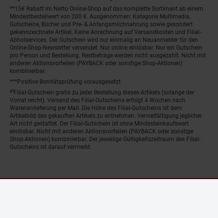
**15€ Rabatt im Netto Online-Shop auf das komplette Sortiment ab einem
Mindestbestellwert von 200 €. Ausgenommen: Kategorie Multimedia,
Gutscheine, Bücher und Pre- & Anfangsmilchnahrung sowie gesondert
gekennzeichnete Artikel. Keine Anrechnung auf Versandkosten und Filial-
Abholservices. Der Gutschein wird nur einmalig an Neuanmelder für den
Online-Shop-Newsletter versendet. Nur online einlösbar. Nur ein Gutschein
pro Person und Bestellung. Restbeträge werden nicht ausgezahlt. Nicht mit
anderen Aktionsvorteilen (PAYBACK oder sonstige Shop-Aktionen)
kombinierbar.
***Positive Bonitätsprüfung vorausgesetzt
²⁰Filial-Gutschein gratis zu jeder Bestellung dieses Artikels (solange der
Vorrat reicht). Versand des Filial-Gutscheins erfolgt 4 Wochen nach
Warenanlieferung per Mail. Die Höhe des Filial-Gutscheins ist dem
Artikelbild des gekauften Artikels zu entnehmen. Vervielfältigung jeglicher
Art nicht gestattet. Der Filial-Gutschein ist ohne Mindesteinkaufswert
einlösbar. Nicht mit anderen Aktionsvorteilen (PAYBACK oder sonstige
Shop-Aktionen) kombinierbar. Der jeweilige Gültigkeitszeitraum des Filial-
Gutscheins ist darauf vermerkt.
© Netto Marken-Discount Stiftung & Co. KG |
Kontakt
|
Datenschutz
|
Impressum
Fenster schliess
Nur noch wenig Bestand!