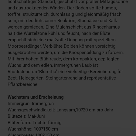
lichtschattiger Standort, geschützt vor praller Mittagssonne
und austrocknenden Winden. Der Boden sollte humos,
torffrei strukturreich, durchlässig und gleichmäßig frisch
sein, mit deutlich saurer Reaktion; Staunässe und Kalk
werden gemieden. Eine Mulchschicht aus Rindenhumus
hält die Wurzelzone kühl und feucht, nach der Blüte
empfiehlt sich eine maßvolle Düngung mit speziellem
Moorbeetdünger. Verblühte Dolden können vorsichtig
ausgebrochen werden, um die Knospenbildung zu fördern.
Mit ihrer hohen Blühfreude, dem kompakten, gepflegten
Wuchs und dem edlen, immergrünen Laub ist
Rhododendron ‘Blurettia’ eine vielseitige Bereicherung für
Beet, Heidegarten, Steingartenrand und repräsentative
Pflanzbereiche.
Wachstum und Erscheinung
Immergrün: Immergrün
Wuchsgeschwindigkeit: Langsam,10?20 cm pro Jahr
Blütezeit: Mai-Juni
Blütenform: Trichterförmig
Wuchshöhe: 100?150 cm
Wuchsbreite: 100?150 cm