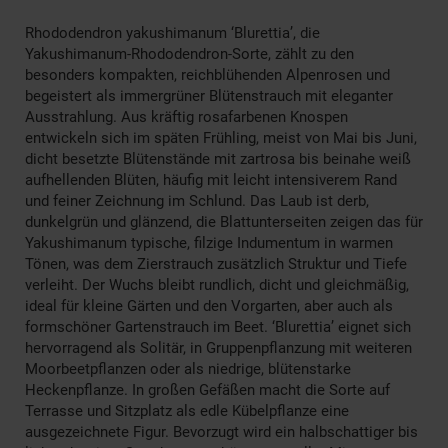
Rhododendron yakushimanum ‘Blurettia’, die
Yakushimanum-Rhododendron-Sorte, zählt zu den
besonders kompakten, reichblühenden Alpenrosen und
begeistert als immergrüner Blütenstrauch mit eleganter
Ausstrahlung. Aus kräftig rosafarbenen Knospen
entwickeln sich im späten Frühling, meist von Mai bis Juni,
dicht besetzte Blütenstände mit zartrosa bis beinahe weiß
aufhellenden Blüten, häufig mit leicht intensiverem Rand
und feiner Zeichnung im Schlund. Das Laub ist derb,
dunkelgrün und glänzend, die Blattunterseiten zeigen das für
Yakushimanum typische, filzige Indumentum in warmen
Tönen, was dem Zierstrauch zusätzlich Struktur und Tiefe
verleiht. Der Wuchs bleibt rundlich, dicht und gleichmäßig,
ideal für kleine Gärten und den Vorgarten, aber auch als
formschöner Gartenstrauch im Beet. ‘Blurettia’ eignet sich
hervorragend als Solitär, in Gruppenpflanzung mit weiteren
Moorbeetpflanzen oder als niedrige, blütenstarke
Heckenpflanze. In großen Gefäßen macht die Sorte auf
Terrasse und Sitzplatz als edle Kübelpflanze eine
ausgezeichnete Figur. Bevorzugt wird ein halbschattiger bis