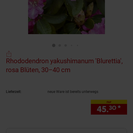
Rhododendron yakushimanum 'Blurettia',
rosa Blüten, 30–40 cm
(Produkt aktuell ausv
Lieferzeit:
neue Ware ist bereits unterwegs
nur
45.
*
nur
30