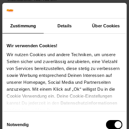
Wuchsform: Kugelig, kompakt
Herbstfärbung: Verliert Laub ohne Färbung
Blütenfarbe: Rosa
Winterfarbe: Immergrün
Zustimmung
Details
Über Cookies
Geschmack: X
Frucht: Keine Frucht
Wir verwenden Cookies!
Standort und Pflege
Standortempfehlung: Halbschattig, windgeschützt
Wir nutzen Cookies und andere Techniken, um unsere
Pflegeaufwand: Mittel
Seiten sicher und zuverlässig anzubieten, eine Vielzahl
Lichtbedarf: Halbschattig-Schattig
von Services bereitzustellen, diese stetig zu verbessern
Wasserbedarf: Hoch
sowie Werbung entsprechend Deinen Interessen auf
Rückschnitt: Rückschnitt nach der Blüte.
unserer Homepage, Social Media und Partnerseiten
Schnittverträglichkeit: Gut
anzuzeigen. Mit einem Klick auf „Ok“ willigst Du in die
Bodenansprüche: sauer und humos
Nährstoffgehalt: Mittel
Cookie Verwendung ein. Deine Cookie-Einstellungen
Frosthärte: bis -24 °C
kannst Du jederzeit in den
Datenschutzinformationen
Verwendung: Solitärpflanzung, Heckenpflanze,
ändern bzw. widerrufen.
Kübelpflanze, Moorbeet, Schattenpflanze
Einwilligungsauswahl
Notwendig
Eigenschaften