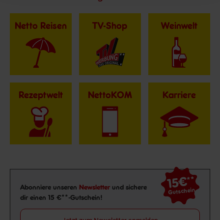
Netto Reisen
TV-Shop
Weinwelt
Rezeptwelt
NettoKOM
Karriere
15€
**
Newsletter Anmeldung
Abonniere unseren
Newsletter
und sichere
Gutschein
dir einen 15 €**-Gutschein!