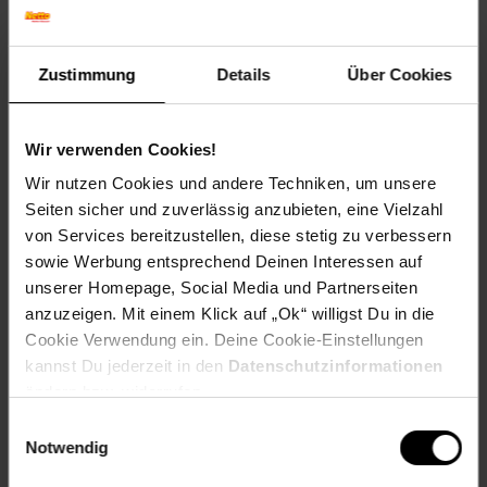
Blütenfarbe: Gelb
Winterfarbe: Immergrün
Geschmack: X
Zustimmung
Details
Über Cookies
Frucht: Keine Frucht
Standort und Pflege
Wir verwenden Cookies!
Standortempfehlung: Halbschattig, windgeschützt
Pflegeaufwand: Mittel
Wir nutzen Cookies und andere Techniken, um unsere
Lichtbedarf: Halbschattig-Schattig
Seiten sicher und zuverlässig anzubieten, eine Vielzahl
Wasserbedarf: Hoch
von Services bereitzustellen, diese stetig zu verbessern
Rückschnitt: Rückschnitt nach der Blüte.
sowie Werbung entsprechend Deinen Interessen auf
Schnittverträglichkeit: Gut
unserer Homepage, Social Media und Partnerseiten
Bodenansprüche: sauer und humos
anzuzeigen. Mit einem Klick auf „Ok“ willigst Du in die
Nährstoffgehalt: Mittel
Frosthärte: bis -23 °C
Cookie Verwendung ein. Deine Cookie-Einstellungen
Verwendung: Solitärpflanzung, Heckenpflanze,
kannst Du jederzeit in den
Datenschutzinformationen
Kübelpflanze, Moorbeet, Blütenhecke
ändern bzw. widerrufen.
Einwilligungsauswahl
Eigenschaften
Notwendig
Duft: Stark,Kein Duft
Bestäuber: Insekten