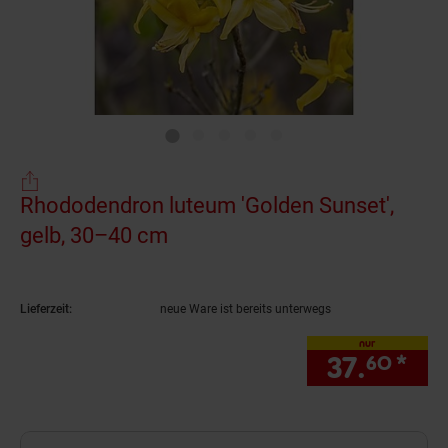
Rhododendron luteum 'Golden Sunset',
gelb, 30–40 cm
(Produkt aktuell ausverkauft
Lieferzeit:
neue Ware ist bereits unterwegs
nur
37.
*
nur
60