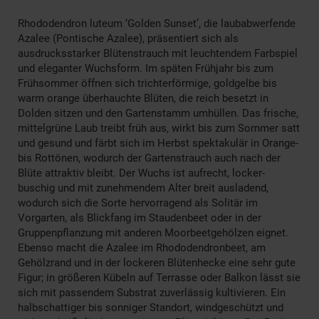
Rhododendron luteum ‘Golden Sunset’, die laubabwerfende
Azalee (Pontische Azalee), präsentiert sich als
ausdrucksstarker Blütenstrauch mit leuchtendem Farbspiel
und eleganter Wuchsform. Im späten Frühjahr bis zum
Frühsommer öffnen sich trichterförmige, goldgelbe bis
warm orange überhauchte Blüten, die reich besetzt in
Dolden sitzen und den Gartenstamm umhüllen. Das frische,
mittelgrüne Laub treibt früh aus, wirkt bis zum Sommer satt
und gesund und färbt sich im Herbst spektakulär in Orange-
bis Rottönen, wodurch der Gartenstrauch auch nach der
Blüte attraktiv bleibt. Der Wuchs ist aufrecht, locker-
buschig und mit zunehmendem Alter breit ausladend,
wodurch sich die Sorte hervorragend als Solitär im
Vorgarten, als Blickfang im Staudenbeet oder in der
Gruppenpflanzung mit anderen Moorbeetgehölzen eignet.
Ebenso macht die Azalee im Rhododendronbeet, am
Gehölzrand und in der lockeren Blütenhecke eine sehr gute
Figur; in größeren Kübeln auf Terrasse oder Balkon lässt sie
sich mit passendem Substrat zuverlässig kultivieren. Ein
halbschattiger bis sonniger Standort, windgeschützt und