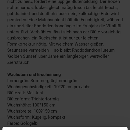
nicht zu heiß, fördert eine üppige Blütenbildung. Der Boden
sollte humos, locker, gleichmäßig frisch bis leicht feucht,
gut drainiert und deutlich sauer sein; kalkhaltige Erde wird
gemieden. Eine Mulchschicht hält die Feuchtigkeit, während
ein spezieller Rhododendrondünger im Frühjahr die Vitalität
unterstützt. Verblühtes lässt sich nach der Blüte vorsichtig
ausbrechen, ein Rückschnitt ist nur zur leichten
Formkorrektur nötig. Mit weichem Wasser gießen,
Staunässe vermeiden – so bleibt Rhododendron luteum
‘Golden Sunset’ über Jahre ein langlebiger, wertvoller
Zierstrauch.
Wachstum und Erscheinung
Immergrün: Sommergrün,Immergrün
Wuchsgeschwindigkeit: 10?20 cm pro Jahr
Blütezeit: Mai-Juni
Blütenform: Trichterförmig
Wuchshöhe: 100?150 cm
Wuchsbreite: 100?150 cm
Wuchsform: Kugelig, kompakt
Farbe: Goldgelb
Herbstfärbung: Dunkelrot,Verliert Laub ohne Färbung