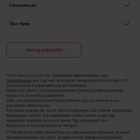
Informationen
Über Netto
Vertrag widerrufen
*Alle Preise in Euro (€) inkl. gesetzlicher Mehrwertsteuer, zzgl.
Fußnoten
Versandkosten
und zzgl. evtl. anfallender Versandkostenzuschläge. UVP:
Unverbindliche Preisempfehlung des Herstellers.
Preise (inkl. MwSt.) und Verkaufseinheiten (Stückzahl/Mengeneinheit)
können im Online-Shop abweichen.
Statt- und durchgestrichene Preise beziehen sich auf unseren zuvor
geforderten Verkaufspreis.
Alle Artikel solange der Vorrat reicht! Änderungen und Irrtümer vorbehalten.
Abbildungen ähnlich. Die abgebildeten Artikel können wegen des
begrenzten Angebots schon am ersten Tag ausverkauft sein.
Abgabe nur in haushaltsüblichen Mengen!
**15€ Rabatt im Netto Online-Shop auf das komplette Sortiment ab einem
Mindestbestellwert von 200 €. Ausgenommen: Kategorie Multimedia,