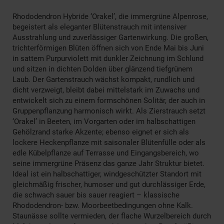
Rhododendron Hybride ‘Orakel’, die immergrüne Alpenrose,
begeistert als eleganter Blütenstrauch mit intensiver
Ausstrahlung und zuverlässiger Gartenwirkung. Die großen,
trichterförmigen Blüten öffnen sich von Ende Mai bis Juni
in sattem Purpurviolett mit dunkler Zeichnung im Schlund
und sitzen in dichten Dolden über glänzend tiefgrünem
Laub. Der Gartenstrauch wächst kompakt, rundlich und
dicht verzweigt, bleibt dabei mittelstark im Zuwachs und
entwickelt sich zu einem formschönen Solitär, der auch in
Gruppenpflanzung harmonisch wirkt. Als Zierstrauch setzt
‘Orakel’ in Beeten, im Vorgarten oder im halbschattigen
Gehölzrand starke Akzente; ebenso eignet er sich als
lockere Heckenpflanze mit saisonaler Blütenfülle oder als
edle Kübelpflanze auf Terrasse und Eingangsbereich, wo
seine immergrüne Präsenz das ganze Jahr Struktur bietet.
Ideal ist ein halbschattiger, windgeschützter Standort mit
gleichmäßig frischer, humoser und gut durchlässiger Erde,
die schwach sauer bis sauer reagiert – klassische
Rhododendron- bzw. Moorbeetbedingungen ohne Kalk.
Staunässe sollte vermieden, der flache Wurzelbereich durch