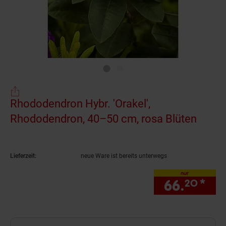
Rhododendron Hybr. 'Orakel',
Rhododendron, 40–50 cm, rosa Blüten
(Prod
Lieferzeit:
neue Ware ist bereits unterwegs
nur
66.
*
nur
20