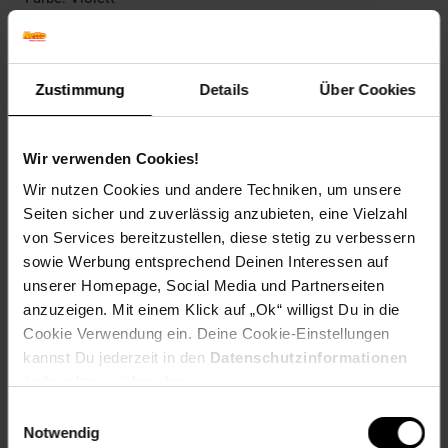
Herbstfärbung: Verliert Laub ohne Färbung
Blütenfarbe: Rot
Winterfarbe: Immergrün
Geschmack: X
Zustimmung
Details
Über Cookies
Frucht: Keine Frucht
Standort und Pflege
Wir verwenden Cookies!
Standortempfehlung: Halbschattig, windgeschützt
Pflegeaufwand: Wenig,Mittel
Wir nutzen Cookies und andere Techniken, um unsere
Lichtbedarf: Halbschattig-Schattig
Seiten sicher und zuverlässig anzubieten, eine Vielzahl
Wasserbedarf: Hoch
von Services bereitzustellen, diese stetig zu verbessern
Rückschnitt: Rückschnitt nach der Blüte.
sowie Werbung entsprechend Deinen Interessen auf
Schnittverträglichkeit: Gut
unserer Homepage, Social Media und Partnerseiten
Bodenansprüche: sauer und humos
anzuzeigen. Mit einem Klick auf „Ok“ willigst Du in die
Nährstoffgehalt: Hoch
Frosthärte: bis -24 °C
Cookie Verwendung ein. Deine Cookie-Einstellungen
Verwendung: Solitärpflanzung, Heckenpflanze,
kannst Du jederzeit in den
Datenschutzinformationen
Kübelpflanze, Schattenpflanze, Moorbeetpflanze
ändern bzw. widerrufen.
Einwilligungsauswahl
Eigenschaften
Notwendig
Duft: Kein Duft