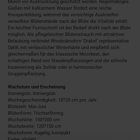
Mulch vor Austrocknung geschützt werden. Regelmäßiges
Gießen mit kalkarmem Wasser fördert eine reiche
Knospenbildung, während das vorsichtige Auskneifen
verwelkter Blütenstände nach der Blüte die Vitalität erhält.
Ein leichter Formschnitt ist bei Bedarf direkt nach der Blüte
möglich. Als pflegeleichter Blütenstrauch mit attraktiver
Belaubung verbindet Rhododendron ‘Orakel’ repräsentative
Optik mit verlässlicher Winterhärte und empfiehlt sich
gleichermaßen für das klassische Moorbeet, den
schattigen Rand von Staudenpflanzungen und die stilvolle
Inszenierung als Solitär oder in harmonischer
Gruppenpflanzung.
Wachstum und Erscheinung
Immergrün: Immergrün
Wuchsgeschwindigkeit: 10?20 cm pro Jahr
Blütezeit: Mai-Juni
Blütenform: Trichterförmig
Wuchshöhe: 150?200 cm
Wuchsbreite: 120?150 cm
Wuchsform: Kugelig, kompakt
Farbe: Violett