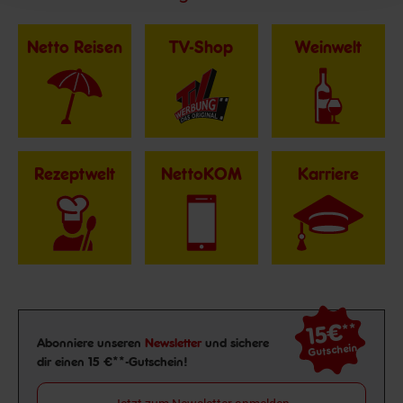
Netto Reisen
TV-Shop
Weinwelt
Rezeptwelt
NettoKOM
Karriere
15€
**
Newsletter Anmeldung
Abonniere unseren
Newsletter
und sichere
Gutschein
dir einen 15 €**-Gutschein!