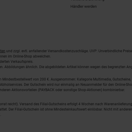
Händler werden
ten
und zzgl. evtl. anfallender Versandkostenzuschläge. UVP: Unverbindliche Preis
önnen im Online-Shop abweichen.
derten Verkaufspreis.
lten. Abbildungen ähnlich. Die abgebildeten Artikel können wegen des begrenzten A
em Mindestbestellwert von 200 €. Ausgenommen: Kategorie Multimedia, Gutscheine
Abholservices. Der Gutschein wird nur einmalig an Neuanmelder für den Online-Shop
anderen Aktionsvorteilen (PAYBACK oder sonstige Shop-Aktionen) kombinierbar.
 Vorrat reicht). Versand des Filial-Gutscheins erfolgt 4 Wochen nach Warenanlieferung
stattet. Der Filial-Gutschein ist ohne Mindesteinkaufswert einlösbar. Nicht mit and
.