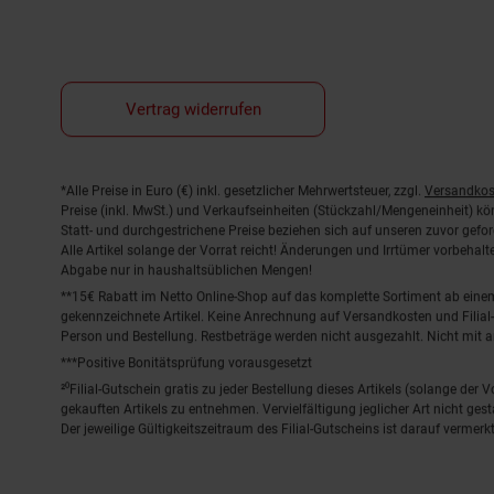
Vertrag widerrufen
Fußnoten
*Alle Preise in Euro (€) inkl. gesetzlicher Mehrwertsteuer, zzgl.
Versandkos
Preise (inkl. MwSt.) und Verkaufseinheiten (Stückzahl/Mengeneinheit) k
Statt- und durchgestrichene Preise beziehen sich auf unseren zuvor gefor
Alle Artikel solange der Vorrat reicht! Änderungen und Irrtümer vorbeha
Abgabe nur in haushaltsüblichen Mengen!
**15€ Rabatt im Netto Online-Shop auf das komplette Sortiment ab ein
gekennzeichnete Artikel. Keine Anrechnung auf Versandkosten und Filial-
Person und Bestellung. Restbeträge werden nicht ausgezahlt. Nicht mit 
***Positive Bonitätsprüfung vorausgesetzt
²⁰Filial-Gutschein gratis zu jeder Bestellung dieses Artikels (solange der
gekauften Artikels zu entnehmen. Vervielfältigung jeglicher Art nicht ge
Der jeweilige Gültigkeitszeitraum des Filial-Gutscheins ist darauf vermerkt