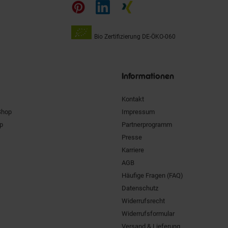
auf
Bio Zertifizierung
DE-ÖKO-060
Unsere
Siegel
Informationen
Kontakt
Shop
Impressum
pp
Partnerprogramm
Presse
Karriere
AGB
Häufige Fragen (FAQ)
Datenschutz
Widerrufsrecht
Widerrufsformular
Versand & Lieferung