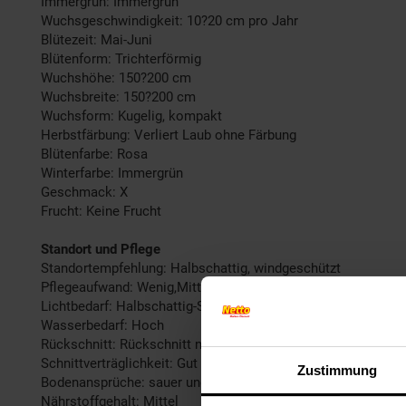
Immergrün: Immergrün
Wuchsgeschwindigkeit: 10?20 cm pro Jahr
Blütezeit: Mai-Juni
Blütenform: Trichterförmig
Wuchshöhe: 150?200 cm
Wuchsbreite: 150?200 cm
Wuchsform: Kugelig, kompakt
Herbstfärbung: Verliert Laub ohne Färbung
Blütenfarbe: Rosa
Winterfarbe: Immergrün
Geschmack: X
Frucht: Keine Frucht
Standort und Pflege
Standortempfehlung: Halbschattig, windgeschützt
Pflegeaufwand: Wenig,Mittel
Lichtbedarf: Halbschattig-Schattig
Wasserbedarf: Hoch
Rückschnitt: Rückschnitt nach der Blüte.
Schnittverträglichkeit: Gut
Zustimmung
Bodenansprüche: sauer und humos
Nährstoffgehalt: Mittel