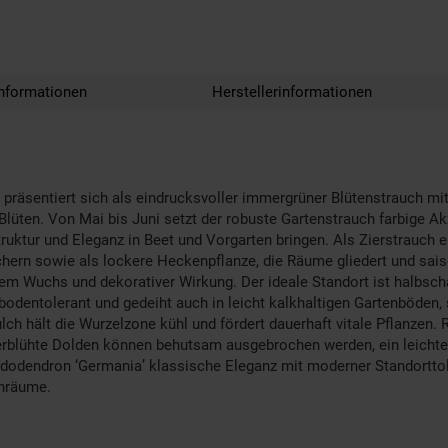
nformationen
Herstellerinformationen
räsentiert sich als eindrucksvoller immergrüner Blütenstrauch mit
 Blüten. Von Mai bis Juni setzt der robuste Gartenstrauch farbige 
ruktur und Eleganz in Beet und Vorgarten bringen. Als Zierstrauch ei
rn sowie als lockere Heckenpflanze, die Räume gliedert und saison
em Wuchs und dekorativer Wirkung. Der ideale Standort ist halbsc
dentolerant und gedeiht auch in leicht kalkhaltigen Gartenböden, 
lch hält die Wurzelzone kühl und fördert dauerhaft vitale Pflanze
rblühte Dolden können behutsam ausgebrochen werden, ein leichter 
dodendron ‘Germania’ klassische Eleganz mit moderner Standorttoler
enräume.