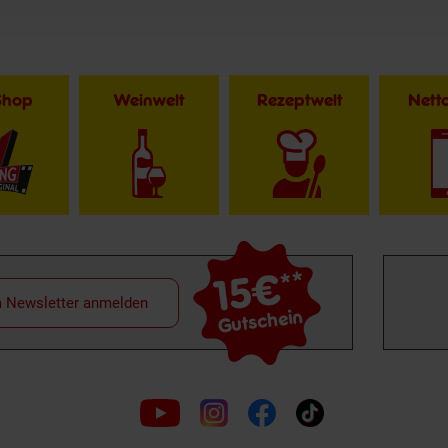
Shop
Weinwelt
Rezeptwelt
Net
15€
**
m Newsletter anmelden
Gutschein
Folge
uns