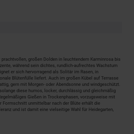
 prachtvollen, großen Dolden in leuchtendem Karminrosa bis
Akzente, während sein dichtes, rundlich-aufrechtes Wachstum
gnet er sich hervorragend als Solitär im Rasen, in
ale Blütenfülle liefert. Auch im großen Kübel auf Terrasse
hattig, gern mit Morgen- oder Abendsonne und windgeschützt.
solange diese humos, locker, durchlässig und gleichmäßig
n. Regelmäßiges Gießen in Trockenphasen, vorzugsweise mit
Formschnitt unmittelbar nach der Blüte erhält die
anz und ist damit eine vielseitige Wahl für Heidegarten,