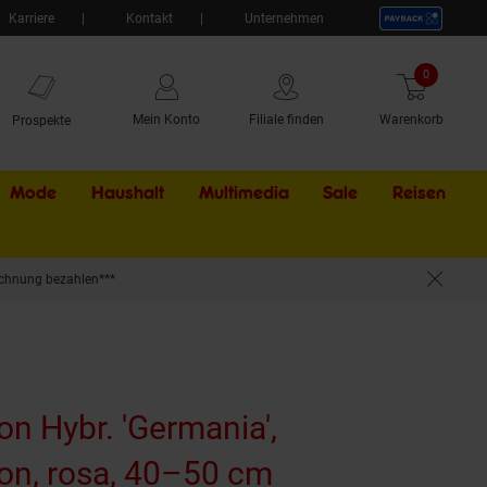
Karriere
Kontakt
Unternehmen
0
Artikel
Mein Konto
Filiale finden
Warenkorb
Prospekte
Mode
Haushalt
Multimedia
Sale
Externer Li
Reisen
chnung bezahlen***
n Hybr. 'Germania',
n, rosa, 40–50 cm
(Produkt aktue