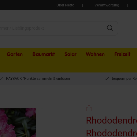
Über Netto
Verantwortung
Garten
Baumarkt
Solar
Wohnen
Freizeit
PAYBACK °Punkte sammeln & einlösen
bequem per Re
ododendron, rosa, 40–50 cm
Rhododendro
Rhododendro