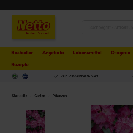
Schließen
Suche:
Bestseller
Angebote
Lebensmittel
Drogerie
Rezepte
kein Mindestbestellwert
Startseite
Garten
Pflanzen
Rhododendron Hybr. 'Germania', Rh