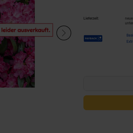
Lieferzeit:
neue 
unte
Payback Punkte
Bas
Ext