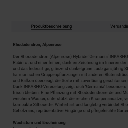
Produktbeschreibung
Versandi
Rhododendron, Alpenrose
Der Rhododendron (Alpenrose) Hybride ‘Germania’ INKARHO p
Rubinrot und einer feinen, dunklen Zeichnung im Inneren der
und das lederartige, glänzend dunkelgrüne Laub ganzjährig St
harmonischen Gruppenpflanzungen mit anderen Blütensträuche
und Balkon überzeugt die Sorte mit zuverlässig geschlossen
Dank INKARHO-Veredelung zeigt sich ‘Germania’ besonders bo
frisch bleiben. Eine Pflanzung mit Rhododendronerde und Mu
weichem Wasser, unterstützt die reichen Knospenansätze; ve
kompakte Silhouette. Winterhart und langlebig verbindet Rho
Gehölzrand, repräsentative Eingänge und pflegeleichte Gart
Wachstum und Erscheinung