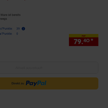
Ware ist bereits
rwegs
is°Punkte:
39
ra°Punkte:
0
nur
79.
*
nur 
40
Aktuell ausverkauft