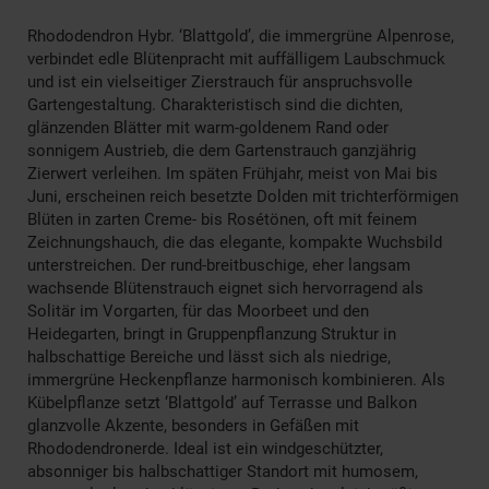
Rhododendron Hybr. ‘Blattgold’, die immergrüne Alpenrose,
verbindet edle Blütenpracht mit auffälligem Laubschmuck
und ist ein vielseitiger Zierstrauch für anspruchsvolle
Gartengestaltung. Charakteristisch sind die dichten,
glänzenden Blätter mit warm-goldenem Rand oder
sonnigem Austrieb, die dem Gartenstrauch ganzjährig
Zierwert verleihen. Im späten Frühjahr, meist von Mai bis
Juni, erscheinen reich besetzte Dolden mit trichterförmigen
Blüten in zarten Creme- bis Rosétönen, oft mit feinem
Zeichnungshauch, die das elegante, kompakte Wuchsbild
unterstreichen. Der rund-breitbuschige, eher langsam
wachsende Blütenstrauch eignet sich hervorragend als
Solitär im Vorgarten, für das Moorbeet und den
Heidegarten, bringt in Gruppenpflanzung Struktur in
halbschattige Bereiche und lässt sich als niedrige,
immergrüne Heckenpflanze harmonisch kombinieren. Als
Kübelpflanze setzt ‘Blattgold’ auf Terrasse und Balkon
glanzvolle Akzente, besonders in Gefäßen mit
Rhododendronerde. Ideal ist ein windgeschützter,
absonniger bis halbschattiger Standort mit humosem,