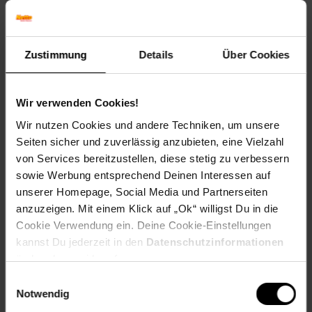
Blütenfarbe: Gelb
Winterfarbe: Immergrün
Geschmack: X
Zustimmung
Details
Über Cookies
Frucht: Keine Frucht
Standort und Pflege
Standortempfehlung: Halbschattig, windgeschützt
Wir verwenden Cookies!
Pflegeaufwand: Wenig,Mittel
Wir nutzen Cookies und andere Techniken, um unsere
Lichtbedarf: Halbschattig-Schattig
Seiten sicher und zuverlässig anzubieten, eine Vielzahl
Wasserbedarf: Hoch
von Services bereitzustellen, diese stetig zu verbessern
Rückschnitt: Leichter Rückschnitt nach der Blüte.
Schnittverträglichkeit: Gut
sowie Werbung entsprechend Deinen Interessen auf
Bodenansprüche: sauer und humos
unserer Homepage, Social Media und Partnerseiten
Nährstoffgehalt: Mittel
anzuzeigen. Mit einem Klick auf „Ok“ willigst Du in die
Frosthärte: bis -24 °C
Cookie Verwendung ein. Deine Cookie-Einstellungen
Verwendung: Solitärpflanzung, Heckenpflanze,
kannst Du jederzeit in den
Datenschutzinformationen
Kübelpflanze, Moorbeet, Schattengarten.
ändern bzw. widerrufen.
Eigenschaften
Einwilligungsauswahl
Duft: Kein Duft
Notwendig
Bestäuber: Insekten