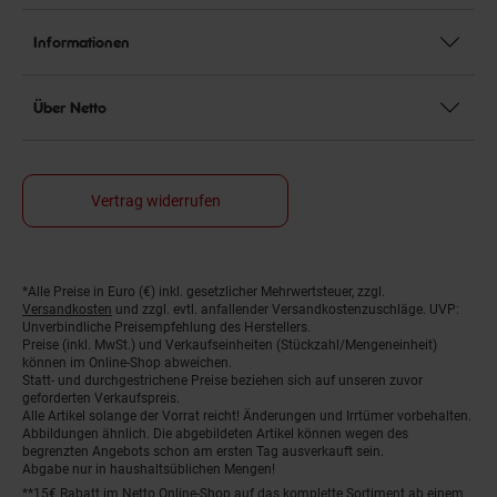
Informationen
Über Netto
Vertrag widerrufen
*Alle Preise in Euro (€) inkl. gesetzlicher Mehrwertsteuer, zzgl.
Fußnoten
Versandkosten
und zzgl. evtl. anfallender Versandkostenzuschläge. UVP:
Unverbindliche Preisempfehlung des Herstellers.
Preise (inkl. MwSt.) und Verkaufseinheiten (Stückzahl/Mengeneinheit)
können im Online-Shop abweichen.
Statt- und durchgestrichene Preise beziehen sich auf unseren zuvor
geforderten Verkaufspreis.
Alle Artikel solange der Vorrat reicht! Änderungen und Irrtümer vorbehalten.
Abbildungen ähnlich. Die abgebildeten Artikel können wegen des
begrenzten Angebots schon am ersten Tag ausverkauft sein.
Abgabe nur in haushaltsüblichen Mengen!
**15€ Rabatt im Netto Online-Shop auf das komplette Sortiment ab einem