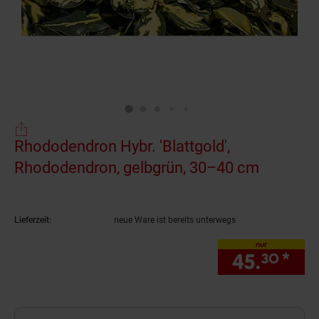
Rhododendron Hybr. 'Blattgold',
Rhododendron, gelbgrün, 30–40 cm
(Produkt
Lieferzeit:
neue Ware ist bereits unterwegs
nur
45.
*
nur
30