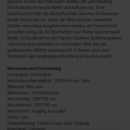
saurem, locker-durchlässigem Boden, der gleichmäßig
frisch bis leicht feucht bleibt und kalkarm ist. Eine
Mulchschicht hält die Bodenfeuchte, weiches Gießwasser
beugt Chlorosen vor. Nach der Blüte können verwelkte
Dolden vorsichtig ausgebrochen werden, ein Formschnitt
ist selten nötig, da die Wuchsform von Natur aus kompakt
bleibt. In Kombination mit Farnen, Azaleen, Schattengräsern
und Immergrün entsteht ein stimmiges Bild, das die
goldbetonten Blätter wirkungsvoll in Szene setzt und
‘Blattgold’ zum langlebigen Blickfang im Garten macht.
Wachstum und Erscheinung
Immergrün: Immergrün
Wuchsgeschwindigkeit: 10?20 cm pro Jahr
Blütezeit: Mai-Juni
Blütenform: Trichterförmig
Wuchshöhe: 100?150 cm
Wuchsbreite: 100?150 cm
Wuchsform: Kugelig, kompakt
Farbe: Lila
Herbstfärbung: Verliert Laub ohne Färbung
Blattfarbe: Gelbbunt