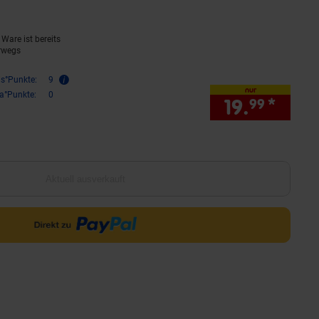
Ware ist bereits
rwegs
is°Punkte:
9
nur
ra°Punkte:
0
19.
*
nur 1
99
Aktuell ausverkauft