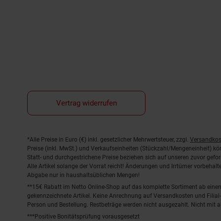
Vertrag widerrufen
Fußnoten
*Alle Preise in Euro (€) inkl. gesetzlicher Mehrwertsteuer, zzgl.
Versandkos
Preise (inkl. MwSt.) und Verkaufseinheiten (Stückzahl/Mengeneinheit) k
Statt- und durchgestrichene Preise beziehen sich auf unseren zuvor gefor
Alle Artikel solange der Vorrat reicht! Änderungen und Irrtümer vorbeha
Abgabe nur in haushaltsüblichen Mengen!
**15€ Rabatt im Netto Online-Shop auf das komplette Sortiment ab ein
gekennzeichnete Artikel. Keine Anrechnung auf Versandkosten und Filial-
Person und Bestellung. Restbeträge werden nicht ausgezahlt. Nicht mit 
***Positive Bonitätsprüfung vorausgesetzt