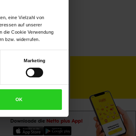
en, eine Vielzahl von
teressen auf unserer
 in die Cookie Verwendung
n bzw. widerrufen.
Marketing
toKOM
Karriere
OK
Downloade die
Netto plus App!