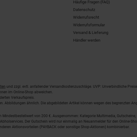
Häufige Fragen (FAQ)
Datenschutz
Widerrufsrecht
Widerrufsformular
Versand & Lieferung
Händler werden
ten
und zzgl. evtl. anfallender Versandkostenzuschläge. UVP: Unverbindliche Preis
önnen im Online-Shop abweichen.
derten Verkaufspreis.
lten. Abbildungen ähnlich. Die abgebildeten Artikel können wegen des begrenzten A
em Mindestbestellwert von 200 €. Ausgenommen: Kategorie Multimedia, Gutscheine
Abholservices. Der Gutschein wird nur einmalig an Neuanmelder für den Online-Shop
anderen Aktionsvorteilen (PAYBACK oder sonstige Shop-Aktionen) kombinierbar.