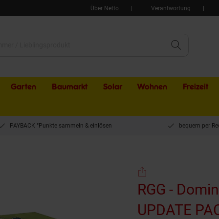
Über Netto
Verantwortung
Garten
Baumarkt
Solar
Wohnen
Freizeit
PAYBACK °Punkte sammeln & einlösen
bequem per Re
ion - Blütezeit 2. Edition UPDATE PACK
RGG - Domini
UPDATE PA