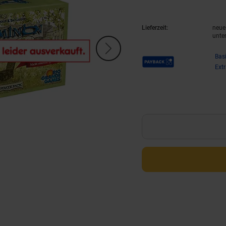
Lieferzeit:
neue 
unte
Payback Punkte
Bas
Ext