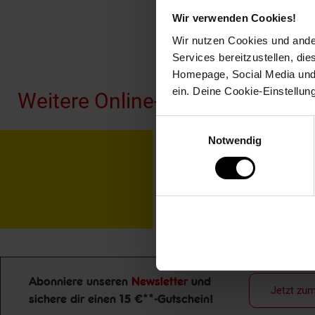
Wir verwenden Cookies!
Wir nutzen Cookies und ander
Fußzeile
Services bereitzustellen, di
Homepage, Social Media und P
ein. Deine Cookie-Einstellun
Weitere Online-Angebote
Einwilligungsauswahl
Notwendig
Netto Reisen
TV-
Abonniere unseren
Newsletter
und
Jetzt zu
sichere dir einen 15 €**-Gutschein!
Newsletter Anmeldung