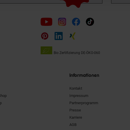
Folge
uns
auf
Bio Zertifizierung
DE-ÖKO-060
Unsere
Siegel
Informationen
Kontakt
Shop
Impressum
pp
Partnerprogramm
Presse
Karriere
AGB