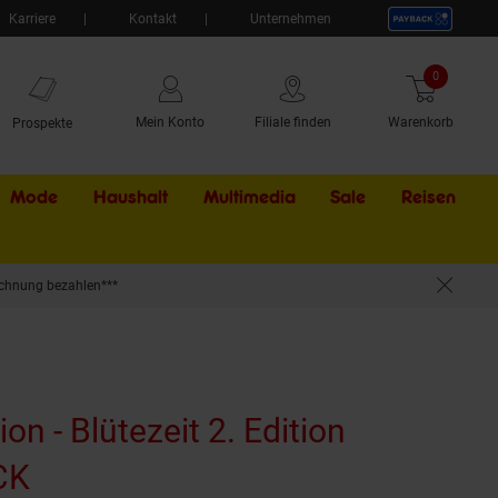
Karriere
Kontakt
Unternehmen
0
Artikel
Mein Konto
Filiale finden
Warenkorb
Prospekte
Mode
Haushalt
Multimedia
Sale
Externer Li
Reisen
chnung bezahlen***
on - Blütezeit 2. Edition
CK
(Produkt aktuell ausverkauft)