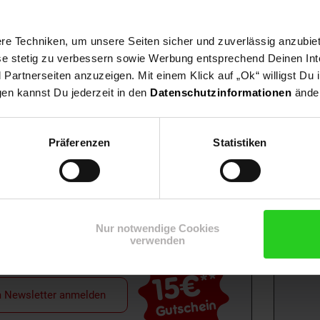
e Techniken, um unsere Seiten sicher und zuverlässig anzubiet
ese stetig zu verbessern sowie Werbung entsprechend Deinen In
artnerseiten anzuzeigen. Mit einem Klick auf „Ok“ willigst Du
gen kannst Du jederzeit in den
Datenschutzinformationen
änder
Präferenzen
Statistiken
Shop
Weinwelt
Rezeptwelt
Net
Nur notwendige Cookies
verwenden
15€
**
m Newsletter anmelden
Gutschein