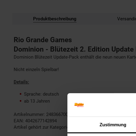
Produktbeschreibung
Versandi
Rio Grande Games
Dominion - Blütezeit 2. Edition Update
Dominion Blütezeit Update-Pack enthält die neun neuen Karten
Nicht einzeln Spielbar!
Details:
Sprache: deutsch
ab 13 Jahren
Artikelnummer: 2483667000
EAN: 4042677142894
Zustimmung
Artikel gehört zur Kategorie:
Gesellschaftsspiele