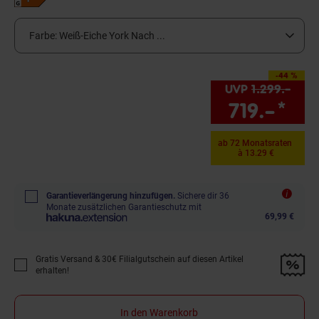
Farbe:
Weiß-Eiche York Nach ...
-44 %
Sie Sparen 44 Prozent
UVP
1.299.–
UVP 
719.–
*
Sie
ab 72 Monatsraten
à 13.29 €
Garantieverlängerung hinzufügen.
Sichere dir 36
Monate zusätzlichen Garantieschutz mit
69,99 €
Gratis Versand & 30€ Filialgutschein auf diesen Artikel
Promotion "Gratis Versand &amp; 30€ Filialgutschein auf diesen Artikel 
erhalten!
In den Warenkorb