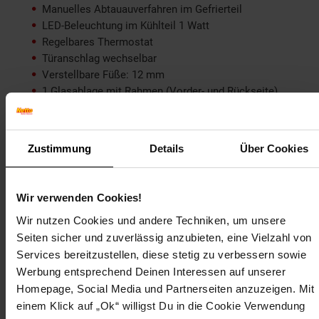
Manuelles Abtauauverfahren im Gefrierteil
LED-Beleuchtung im Kühlteil 1 Watt
Regelbares Thermostat
Türanschlag wechselbar
Verstellbare Füße: 12 mm
1 Glasablage mit Rahmen (Vorder- und Rückseite)
1 transparente Obst- und Gemüseschublade mit
Glasabdeckung
3 Türablagen
Zustimmung
Details
Über Cookies
1 Eierablage
1 Eiswürfelbereiter
Betriebsspannung: 220-240 V / 50 Hz
Wir verwenden Cookies!
Geräteabmessung: ca. B 49,5 x H 81,5 x T 55 cm
Gewicht: ca. 31 kg
Wir nutzen Cookies und andere Techniken, um unsere
Seiten sicher und zuverlässig anzubieten, eine Vielzahl von
Services bereitzustellen, diese stetig zu verbessern sowie
Duo Edelstahl Kochfeld KM 9111 EN
Werbung entsprechend Deinen Interessen auf unserer
Anschlusswert: 3000 W
Homepage, Social Media und Partnerseiten anzuzeigen. Mit
Spannung: 230 V/ 50 Hz
einem Klick auf „Ok“ willigst Du in die Cookie Verwendung
Energieverbrauch pro Stunde: 3 kw