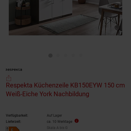
Respekta Küchenzeile KB150EYW 150 cm
Weiß-Eiche York Nachbildung
Verfügbarkeit:
Auf Lager
Lieferzeit:
ca. 10 Werktage
Skala A bis G
Energieeffizienzklasse F auf Skala A bis G