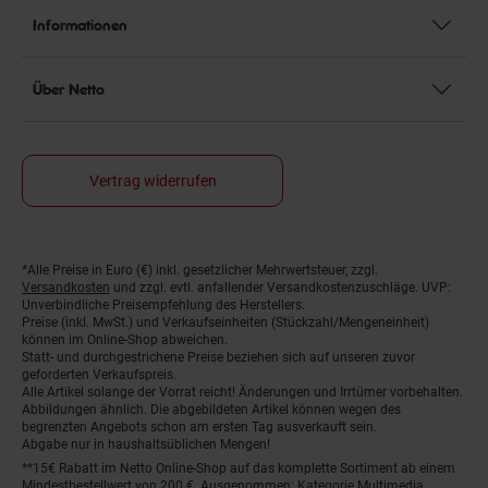
Informationen
Über Netto
Vertrag widerrufen
*Alle Preise in Euro (€) inkl. gesetzlicher Mehrwertsteuer, zzgl.
Fußnoten
Versandkosten
und zzgl. evtl. anfallender Versandkostenzuschläge. UVP:
Unverbindliche Preisempfehlung des Herstellers.
Preise (inkl. MwSt.) und Verkaufseinheiten (Stückzahl/Mengeneinheit)
können im Online-Shop abweichen.
Statt- und durchgestrichene Preise beziehen sich auf unseren zuvor
geforderten Verkaufspreis.
Alle Artikel solange der Vorrat reicht! Änderungen und Irrtümer vorbehalten.
Abbildungen ähnlich. Die abgebildeten Artikel können wegen des
begrenzten Angebots schon am ersten Tag ausverkauft sein.
Abgabe nur in haushaltsüblichen Mengen!
**15€ Rabatt im Netto Online-Shop auf das komplette Sortiment ab einem
Mindestbestellwert von 200 €. Ausgenommen: Kategorie Multimedia,