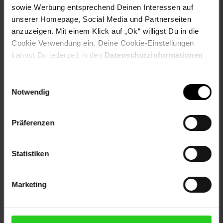
+ Arbeitshöhe ca. 85 cm
sowie Werbung entsprechend Deinen Interessen auf
+ Materialstärke der Fronten und Korpus: ca. 16 mm
unserer Homepage, Social Media und Partnerseiten
anzuzeigen. Mit einem Klick auf „Ok“ willigst Du in die
Artikelnummer: 2859805000
Cookie Verwendung ein. Deine Cookie-Einstellungen
EAN: 4262421978016
kannst Du jederzeit in den
Datenschutzinformationen
Artikel gehört zur Kategorie:
Küchen-Regale
ändern bzw. widerrufen.
Einwilligungsauswahl
Notwendig
Versandinformationen
Präferenzen
Herstellerinformationen
Statistiken
Marketing
Fußzeile
Weitere Online-Angebote