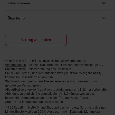
Informationen
Über Netto
Vertrag widerrufen
*Alle Preise in Euro (€) inkl. gesetzlicher Mehrwertsteuer, zzgl.
Fußnoten
Versandkosten
und zzgl. evtl. anfallender Versandkostenzuschläge. UVP:
Unverbindliche Preisempfehlung des Herstellers.
Preise (inkl. MwSt.) und Verkaufseinheiten (Stückzahl/Mengeneinheit)
können im Online-Shop abweichen.
Statt- und durchgestrichene Preise beziehen sich auf unseren zuvor
geforderten Verkaufspreis.
Alle Artikel solange der Vorrat reicht! Änderungen und Irrtümer vorbehalten.
Abbildungen ähnlich. Die abgebildeten Artikel können wegen des
begrenzten Angebots schon am ersten Tag ausverkauft sein.
Abgabe nur in haushaltsüblichen Mengen!
**15€ Rabatt im Netto Online-Shop auf das komplette Sortiment ab einem
Mindestbestellwert von 200 €. Ausgenommen: Kategorie Multimedia,