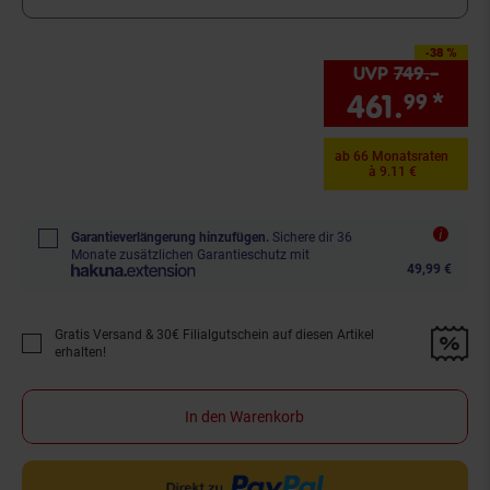
-38 %
Sie Sparen 38 Prozent
UVP
749.–
UVP :
461.
*
Sie
99
ab 66 Monatsraten
à 9.11 €
Garantieverlängerung hinzufügen.
Sichere dir 36
Monate zusätzlichen Garantieschutz mit
49,99 €
Gratis Versand & 30€ Filialgutschein auf diesen Artikel
Promotion "Gratis Versand &amp; 30€ Filialgutschein auf diesen Artikel 
erhalten!
In den Warenkorb