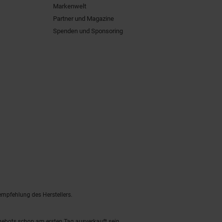
Markenwelt
Partner und Magazine
Spenden und Sponsoring
empfehlung des Herstellers.
ngebots schon am ersten Tag ausverkauft sein.