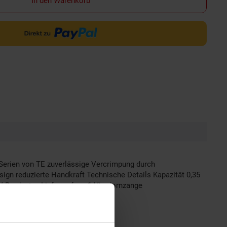
In den Warenkorb
Serien von TE zuverlässige Vercrimpung durch
n reduzierte Handkraft Technische Details Kapazität 0,35
 Bordnetze Lieferumfang 1 Vierdornzange