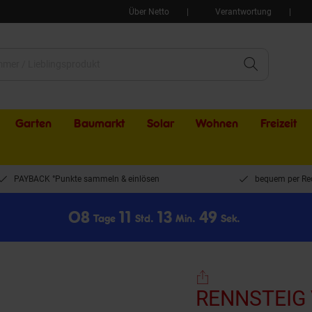
Über Netto
Verantwortung
Garten
Baumarkt
Solar
Wohnen
Freizeit
PAYBACK °Punkte sammeln & einlösen
bequem per Re
0
8
1
1
1
3
4
9
Tage
Std.
Min.
Sek.
RENNSTEIG Vierdornzange SelectorCrimp HDT-48 Kapazität 0,35 ° 3,0mm? AWG 2
RENNSTEIG V