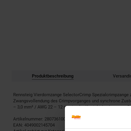
Produktbeschreibung
Versandi
Rennsteig Vierdornzange SelectorCrimp Spezialcrimpzange z
Zwangsvollendung des Crimpvorganges und synchrone Zustel
– 3,0 mm² / AWG 22 – 12 maximaler Kontaktdurchmesser 5,
Artikelnummer: 2807361000
EAN: 4049002145704