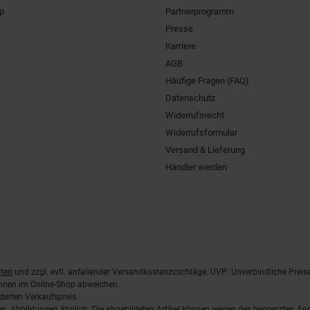
pp
Partnerprogramm
Presse
Karriere
AGB
Häufige Fragen (FAQ)
Datenschutz
Widerrufsrecht
Widerrufsformular
Versand & Lieferung
Händler werden
ten
und zzgl. evtl. anfallender Versandkostenzuschläge. UVP: Unverbindliche Preis
önnen im Online-Shop abweichen.
derten Verkaufspreis.
lten. Abbildungen ähnlich. Die abgebildeten Artikel können wegen des begrenzten A