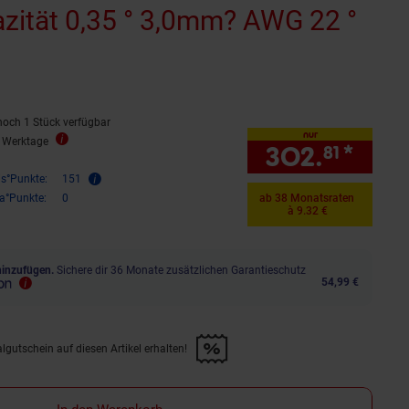
zität 0,35 ° 3,0mm? AWG 22 °
noch 1 Stück verfügbar
nur
3 Werktage
302.
*
nur 
81
is°Punkte:
151
ra°Punkte:
0
ab 38 Monatsraten
à 9.32 €
hinzufügen.
Sichere dir 36 Monate zusätzlichen Garantieschutz
54,99 €
lgutschein auf diesen Artikel erhalten!
d &amp; 30€ Filialgutschein auf diesen Artikel erhalten!" anwenden