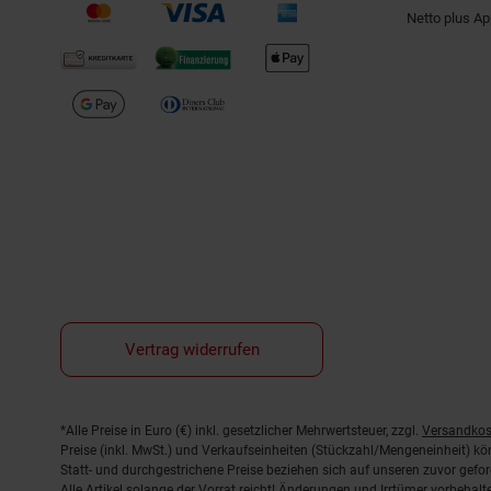
Netto plus A
Vertrag widerrufen
Fußnoten
*Alle Preise in Euro (€) inkl. gesetzlicher Mehrwertsteuer, zzgl.
Versandkos
Preise (inkl. MwSt.) und Verkaufseinheiten (Stückzahl/Mengeneinheit) k
Statt- und durchgestrichene Preise beziehen sich auf unseren zuvor gefor
Alle Artikel solange der Vorrat reicht! Änderungen und Irrtümer vorbeha