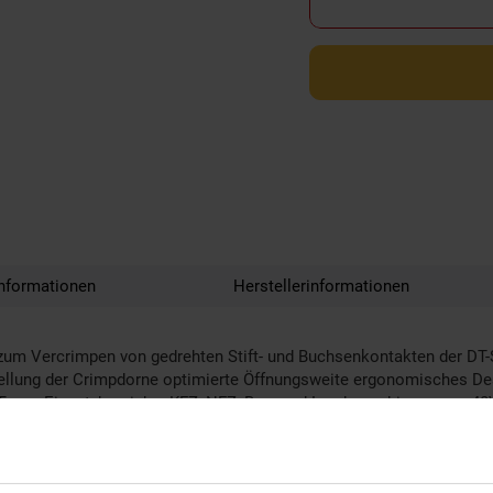
nformationen
Herstellerinformationen
um Vercrimpen von gedrehten Stift- und Buchsenkontakten der DT-
lung der Crimpdorne optimierte Öffnungsweite ergonomisches Desig
5 mm Einsatzbereiche: KFZ, NFZ, Bau- und Landmaschinen uvm. 48V