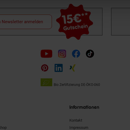
15€
**
m Newsletter anmelden
Gutschein
Folge
uns
auf
Bio Zertifizierung
DE-ÖKO-060
Unsere
Siegel
Informationen
Kontakt
Shop
Impressum