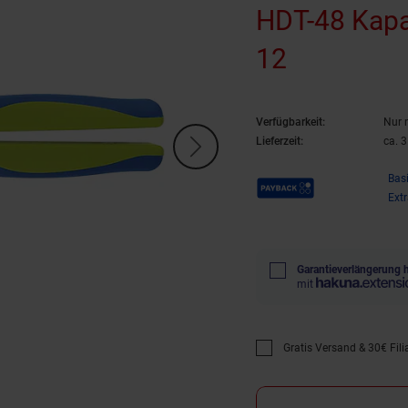
HDT-48 Kapa
12
Verfügbarkeit:
Nur 
Lieferzeit:
ca. 
Payback Punkte
Bas
Ext
Garantieverlängerung 
mit
Gratis Versand & 30€ Filia
Promotion "Gratis Versan