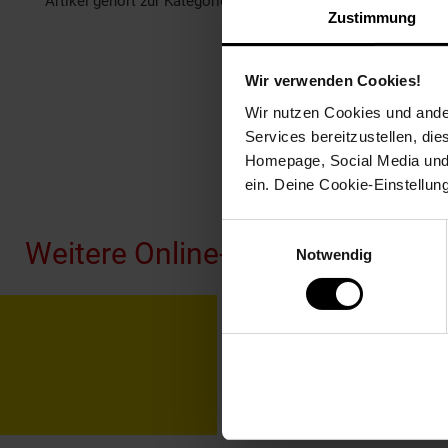
Artikel gehört zur Kategorie:
Weiteres Werkzeug
Zustimmung
Wir verwenden Cookies!
Wir nutzen Cookies und ander
Services bereitzustellen, di
Homepage, Social Media und P
Fußzeile
ein. Deine Cookie-Einstellun
Einwilligungsauswahl
Weitere Online-Angebote
Notwendig
Netto Reisen
TV-