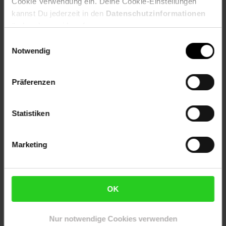
Cookie Verwendung ein. Deine Cookie-Einstellungen
Eigenname: DURA-ACE PD-R9100
kannst Du jederzeit in den
Datenschutzinformationen
Farbe: Carbon
ändern bzw. widerrufen.
Gewicht: 279g
Einwilligungsauswahl
Größe: onesize
Notwendig
ProdSV Land: Netherlands
ProdSV Länderkürzel: NL
ProdSV PLZ: 5656 AG
Präferenzen
ProdSV Hausnummer: 92
ProdSV Ort: Eindhoven
ProdSV Straße: High Tech Campus
Statistiken
productSafety Address: High Tech Campus 92 5656
AG, Eindhoven The Netherlands
productSafety Email: sbx@shimano-eu.com
Marketing
productSafety Name: Shimano Europe B.V.
Artikelnummer: 2729030000
EAN: 4524667741541
OK
Artikel gehört zur Kategorie:
Weiteres Fahrrad-Zubehör
Nur notwendige Cookies verwenden