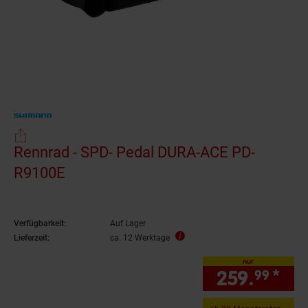
Rennrad - SPD- Pedal DURA-ACE PD-
R9100E
Verfügbarkeit:
Auf Lager
Lieferzeit:
ca. 12 Werktage
nur
259.
*
nur
99