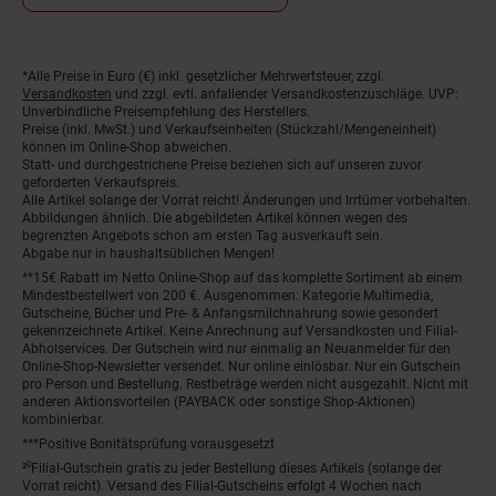
*Alle Preise in Euro (€) inkl. gesetzlicher Mehrwertsteuer, zzgl.
Fußnoten
Versandkosten
und zzgl. evtl. anfallender Versandkostenzuschläge. UVP:
Unverbindliche Preisempfehlung des Herstellers.
Preise (inkl. MwSt.) und Verkaufseinheiten (Stückzahl/Mengeneinheit)
können im Online-Shop abweichen.
Statt- und durchgestrichene Preise beziehen sich auf unseren zuvor
geforderten Verkaufspreis.
Alle Artikel solange der Vorrat reicht! Änderungen und Irrtümer vorbehalten.
Abbildungen ähnlich. Die abgebildeten Artikel können wegen des
begrenzten Angebots schon am ersten Tag ausverkauft sein.
Abgabe nur in haushaltsüblichen Mengen!
**15€ Rabatt im Netto Online-Shop auf das komplette Sortiment ab einem
Mindestbestellwert von 200 €. Ausgenommen: Kategorie Multimedia,
Gutscheine, Bücher und Pre- & Anfangsmilchnahrung sowie gesondert
gekennzeichnete Artikel. Keine Anrechnung auf Versandkosten und Filial-
Abholservices. Der Gutschein wird nur einmalig an Neuanmelder für den
Online-Shop-Newsletter versendet. Nur online einlösbar. Nur ein Gutschein
pro Person und Bestellung. Restbeträge werden nicht ausgezahlt. Nicht mit
anderen Aktionsvorteilen (PAYBACK oder sonstige Shop-Aktionen)
kombinierbar.
***Positive Bonitätsprüfung vorausgesetzt
²⁰Filial-Gutschein gratis zu jeder Bestellung dieses Artikels (solange der
Vorrat reicht). Versand des Filial-Gutscheins erfolgt 4 Wochen nach