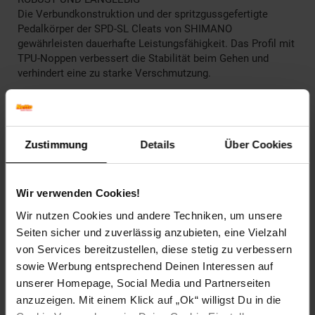
Die Verbundkonstruktion und der spritzgussgefertigte
Pedalkörper der SPD-SL Cleats von SHIMANO
gewährleisten dauerhafte Leistungsfähigkeit. Das Profil mit
TPU-Noppen verbessert die Stabilität beim Gehen und
verhindert eine zu starke Verschmutzung.
LANGLEBIG
Der breitere Pedalkörper der SPD-SL Pedale sorgt für eine
stabile und einheitliche Lastverteilung und verfügt über eine
Zustimmung
Details
Über Cookies
Achse aus CrMo-Stahl mit wartungsarmen, abgedichteten
Kompaktlagern, die eine reibungslose und langlebige
Funktionalität ermöglichen.
Wir verwenden Cookies!
RÜCKSTELLFEDER MIT EINSTELLBARER SPANNUNG
Wir nutzen Cookies und andere Techniken, um unsere
Der Fahrer kann ganz einfach die zum Einrasten und Lösen
Seiten sicher und zuverlässig anzubieten, eine Vielzahl
der Pedale erforderliche Kraft einstellen. Eine Verringerung
von Services bereitzustellen, diese stetig zu verbessern
der Federspannung ermöglicht ein leichteres Lösen,
während eine höhere Federspannung für eine sicherere
sowie Werbung entsprechend Deinen Interessen auf
Verbindung bei starker Belastung sorgt.
unserer Homepage, Social Media und Partnerseiten
anzuzeigen. Mit einem Klick auf „Ok“ willigst Du in die
Batt-Reg.-Nr. DE: 35726610