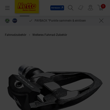
Payback
Prospekte
0
Arti
Menü
Suchfeld einblenden
Filiale finden
Warenkorb
PAYBACK °Punkte sammeln & einlösen
Fahrradzubehör
Weiteres Fahrrad-Zubehör
Rennrad - SPD- Pedal DUR