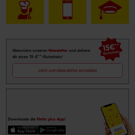
15€
**
Newsletter Anmeldung
Abonniere unseren
Newsletter
und sichere
Gutschein
dir einen 15 €**-Gutschein!
Jetzt zum Newsletter anmelden
Downloade die
Netto plus App!