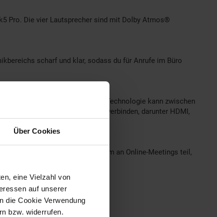
k5 Pro. Die vier Lautsprecher sind mit Dolby Atmos®
bereichs scharf und klar, sodass du für Anrufe im Büro
e Bewegungen. Die Palm Rejection-Technologie kann zwischen
it den integrierten Anschlüssen verbinden, darunter HDMI,
Über Cookies
amen und deine Inhalte teilen. Nimm an Online-Meetings teil,
en, eine Vielzahl von
teressen auf unserer
r - 12 Monate Gewährleistung -
 in die Cookie Verwendung
n bzw. widerrufen.