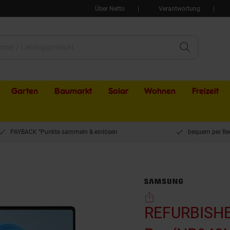
Über Netto
Verantwortung
Garten
Baumarkt
Solar
Wohnen
Freizeit
PAYBACK °Punkte sammeln & einlösen
bequem per Re
axy Book 5 Pro (NP940XHA-KG1DE) 14 Zoll QWERTZ 16GB/512GB Gray - Wie Neu
REFURBISHE