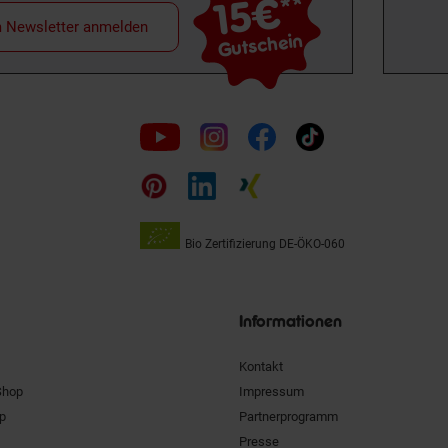
15€
**
m Newsletter anmelden
Gutschein
Folge
uns
auf
Bio Zertifizierung
DE-ÖKO-060
Unsere
Siegel
Informationen
Kontakt
Shop
Impressum
pp
Partnerprogramm
Presse