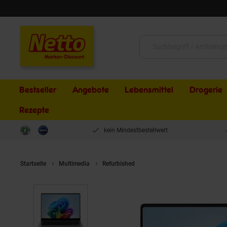
Schließen
Suche:
Bestseller
Angebote
Lebensmittel
Drogerie
Rezepte
kein Mindestbestellwert
Startseite
Multimedia
Refurbished
REFURBISHED – Samsung Gal