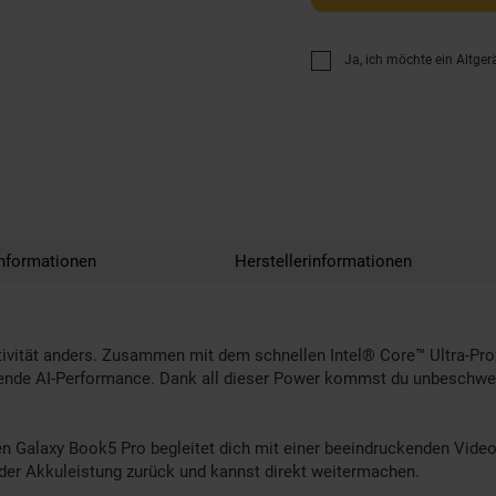
Ja, ich möchte ein Altger
nformationen
Herstellerinformationen
ivität anders. Zusammen mit dem schnellen Intel® Core™ Ultra-Proze
gende AI-Performance. Dank all dieser Power kommst du unbeschwert
 Galaxy Book5 Pro begleitet dich mit einer beeindruckenden Video-L
% der Akkuleistung zurück und kannst direkt weitermachen.