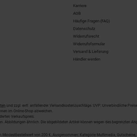
Karriere
AGB
Häufige Fragen (FAQ)
Datenschutz
Widerrufsrecht
Widerrufsformular
Versand & Lieferung
Händler werden
ten
und zzgl. evtl. anfallender Versandkostenzuschläge. UVP: Unverbindliche Preis
önnen im Online-Shop abweichen.
derten Verkaufspreis.
lten. Abbildungen ähnlich. Die abgebildeten Artikel können wegen des begrenzten A
em Mindestbestellwert von 200 €. Ausgenommen: Kategorie Multimedia, Gutscheine