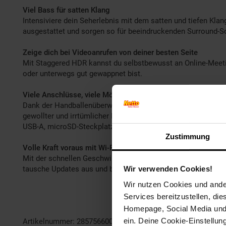
Viel Bass für satten Klang
Intensiviere dein Seherlebnis mit dem satten und tiefen Kl
ausgestattet und sorgen so für beeindruckenden Surround-S
Zeige dich bei Videoanrufen von deiner besten Seite
Mit Staggered HDR kannst du selbstbewusst an Online-Meeti
oder unterwegs gut gewappnet bist.
Viele Anschlüsse, viele Möglichkeiten
Dank der Handballenüberwachung auf dem unterteilten Palm 
gewollter und irrtümlicher Berührung des Touchpads untersc
USB-A, microSD-Steckplatz, Kopfhörer-/Mikrofon- und auch 
Zustimmung
Volle Kraft voraus mit Wi-Fi 7
Mit der schnellen Geschwindigkeit von Wi-Fi 7 bist du bis zu
Wir verwenden Cookies!
tausche Updates aus und bleibe einfach in Kontakt: Das alles
Wir nutzen Cookies und ander
Services bereitzustellen, di
- Vitrinenstücke - Keine Gebra
Homepage, Social Media und P
ein. Deine Cookie-Einstellun
Artikelnummer: 2857566000