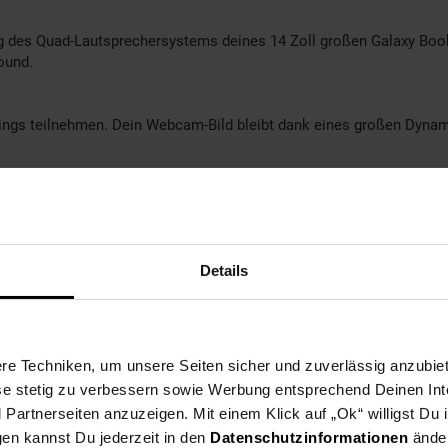
ang des Quad-Lautsprechersystems deines 14 Zoll großen Galaxy Boo
ound.
ngs teilnehmen. Dein Webcam-Bild bleibt dank eines großen Dynamik
Rejection-Bereich des Touchpads hast du die Kontrolle über dein
heiden. Außerdem kannst du unterschiedliche Geräte, ohne Dongle m
zwei Thunderbolt 4-Anschlüsse für schnelle Datenübertragungen.
Details
 4,8 Mal schneller unterwegs als mit Wi-Fi 6 und kannst surfen, stre
 ist möglich dank niedriger Latenz und hoher Zuverlässigkeit.
e Techniken, um unsere Seiten sicher und zuverlässig anzubiet
Zustand: Wie Neu
ese stetig zu verbessern sowie Werbung entsprechend Deinen In
uchsspuren - ohne OVP/Neutrale Verpackung inkl. neutralem Zubehö
artnerseiten anzuzeigen. Mit einem Klick auf „Ok“ willigst Du
gen kannst Du jederzeit in den
Datenschutzinformationen
änder