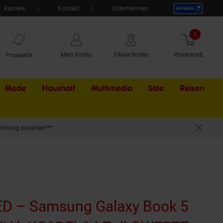
Karriere
Kontakt
Unternehmen
0
Artikel
Mein Konto
Filiale finden
Warenkorb
Prospekte
Mode
Haushalt
Multimedia
Sale
Externer Li
Reisen
chnung bezahlen***
D – Samsung Galaxy Book 5