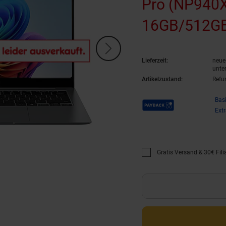
Pro (NP940
16GB/512GB 
Lieferzeit:
neue 
unte
Artikelzustand:
Refu
Payback Punkte
Bas
Ext
Gratis Versand & 30€ Filia
Promotion "Gratis Versan