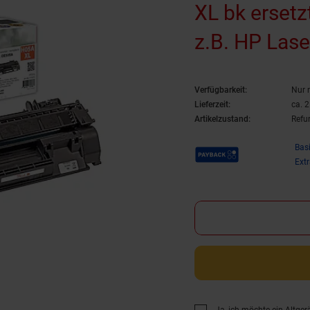
XL bk erset
z.B. HP Lase
2033, HP La
Verfügbarkeit:
Nur 
2034 (wieder
Lieferzeit:
ca. 
Artikelzustand:
Refu
Payback Punkte
Bas
Ext