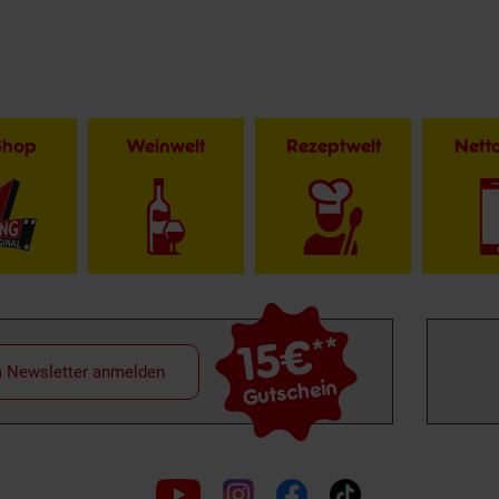
Shop
Weinwelt
Rezeptwelt
Net
15€
**
m Newsletter anmelden
Gutschein
Folge