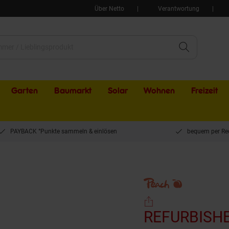
Über Netto
Verantwortung
Garten
Baumarkt
Solar
Wohnen
Freizeit
PAYBACK °Punkte sammeln & einlösen
bequem per Re
BK Toner XL bk ersetzt HP No. 05A BK, CE505A für z.B. HP LaserJet P 2030, HP 
REFURBISHE