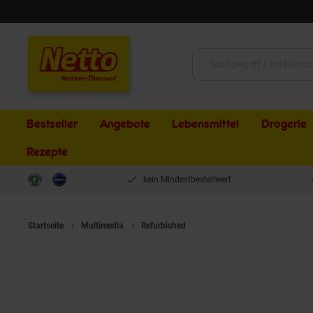
Schließen
Suche:
Bestseller
Angebote
Lebensmittel
Drogerie
Rezepte
kein Mindestbestellwert
Startseite
Multimedia
Refurbished
REFURBISHED – Peach HP 05 A