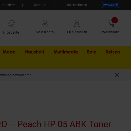
Karriere
Kontakt
Unternehmen
0
Artikel
Mein Konto
Filiale finden
Warenkorb
Prospekte
Mode
Haushalt
Multimedia
Sale
Externer Li
Reisen
chnung bezahlen***
LaserJet P 2033, HP LaserJet P 2033 N, HP Lase
D – Peach HP 05 ABK Toner