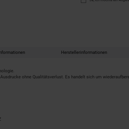
Ja, ich möchte ein Altger
nformationen
Herstellerinformationen
nologie.
Ausdrucke ohne Qualitätsverlust. Es handelt sich um wiederaufberei
Z