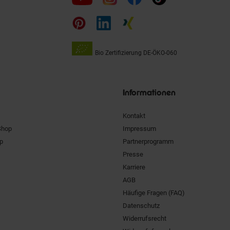
uns
auf
Bio Zertifizierung
DE-ÖKO-060
Unsere
Siegel
Informationen
Kontakt
Shop
Impressum
pp
Partnerprogramm
Presse
Karriere
AGB
Häufige Fragen (FAQ)
Datenschutz
Widerrufsrecht