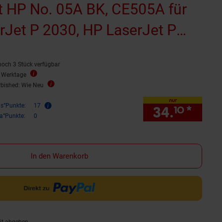
zt HP No. 05A BK, CE505A für
rJet P 2030, HP LaserJet P
serJet P 2033 N, HP LaserJet P
noch 3 Stück verfügbar
aufbereitet)
2 Werktage
rbished: Wie Neu
nur
is°Punkte:
17
34.
*
nur 
10
ra°Punkte:
0
In den Warenkorb