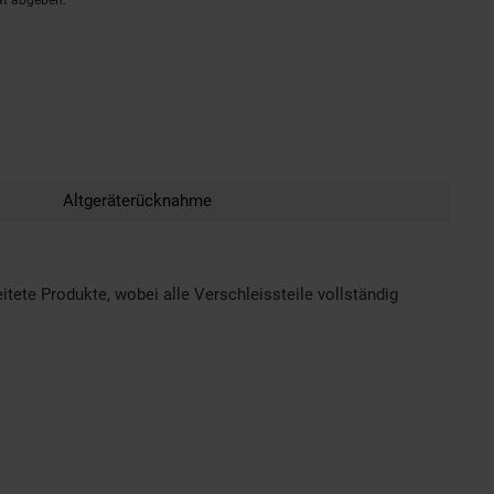
ät abgeben.
Altgeräterücknahme
tete Produkte, wobei alle Verschleissteile vollständig