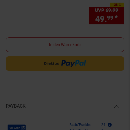
-28 %
Sie Sparen 28 Prozen
UVP
69.
99
UVP 
49.
*
Sie
99
In den Warenkorb
PAYBACK
Payback Punkte
Basis°Punkte:
24