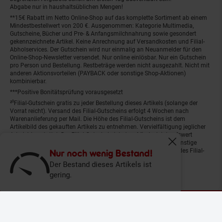
Abgabe nur in haushaltsüblichen Mengen!
**15€ Rabatt im Netto Online-Shop auf das komplette Sortiment ab einem
Mindestbestellwert von 200 €. Ausgenommen: Kategorie Multimedia,
Gutscheine, Bücher und Pre- & Anfangsmilchnahrung sowie gesondert
gekennzeichnete Artikel. Keine Anrechnung auf Versandkosten und Filial-
Abholservices. Der Gutschein wird nur einmalig an Neuanmelder für den
Online-Shop-Newsletter versendet. Nur online einlösbar. Nur ein Gutschein
pro Person und Bestellung. Restbeträge werden nicht ausgezahlt. Nicht mit
anderen Aktionsvorteilen (PAYBACK oder sonstige Shop-Aktionen)
kombinierbar.
***Positive Bonitätsprüfung vorausgesetzt
²⁰Filial-Gutschein gratis zu jeder Bestellung dieses Artikels (solange der
Vorrat reicht). Versand des Filial-Gutscheins erfolgt 4 Wochen nach
Warenanlieferung per Mail. Die Höhe des Filial-Gutscheins ist dem
Artikelbild des gekauften Artikels zu entnehmen. Vervielfältigung jeglicher
Art nicht gestattet. Der Filial-Gutschein ist ohne Mindesteinkaufswert
einlösbar. Nicht mit anderen Aktionsvorteilen (PAYBACK oder sonstige
Fenster schliess
Shop-Aktionen) kombinierbar. Der jeweilige Gültigkeitszeitraum des Filial-
Nur noch wenig Bestand!
Gutscheins ist darauf vermerkt.
Der Bestand dieses Artikels ist
gering.
© Netto Marken-Discount Stiftung & Co. KG |
Kontakt
|
Datenschutz
|
Impressum