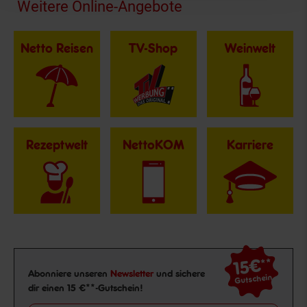
Fußzeile
Weitere Online-Angebote
Netto Reisen
TV-Shop
Weinwelt
Rezeptwelt
NettoKOM
Karriere
15€
**
Newsletter Anmeldung
Abonniere unseren
Newsletter
und sichere
Gutschein
dir einen 15 €**-Gutschein!