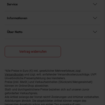
Service
Informationen
Über Netto
Vertrag widerrufen
*Alle Preise in Euro (€) inkl. gesetzlicher Mehrwertsteuer, zzgl.
Fußnoten
Versandkosten
und zzgl. evtl. anfallender Versandkostenzuschläge. UVP:
Unverbindliche Preisempfehlung des Herstellers.
Preise (inkl. MwSt.) und Verkaufseinheiten (Stückzahl/Mengeneinheit)
können im Online-Shop abweichen.
Statt- und durchgestrichene Preise beziehen sich auf unseren zuvor
geforderten Verkaufspreis.
Alle Artikel solange der Vorrat reicht! Änderungen und Irrtümer vorbehalten.
Abbildungen ähnlich. Die abgebildeten Artikel können wegen des
begrenzten Angebots schon am ersten Tag ausverkauft sein.