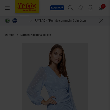
Payback
Prospekte
0
Arti
Menü
Suchfeld einblenden
Filiale finden
Warenkorb
PAYBACK °Punkte sammeln & einlösen
Damen
Damen Kleider & Röcke
RAYSHYNE Damen Minikleid Wickeloptik 