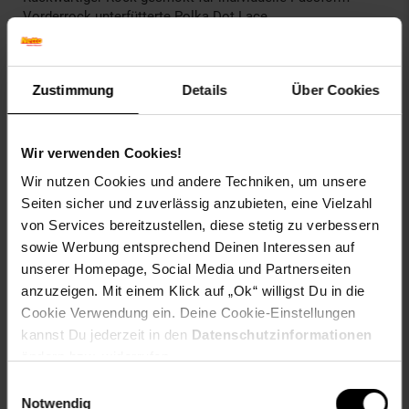
Vorderrock unterfütterte Polka Dot Lace
Schnürung am Vorderrock mit Bändchen
Verspielte Rüsche am Saum
Lange, weite Ärmel mit Gummibündchen
Zustimmung
Details
Über Cookies
Länge bis ca. Mitte der Oberschenkel
Eng geschnittener Rock
Locker geschnittenes Oberteil
Obermaterial: 100% Polyester Futter : 95% Viskose 5%
Wir verwenden Cookies!
Elasthan
Wir nutzen Cookies und andere Techniken, um unsere
Seiten sicher und zuverlässig anzubieten, eine Vielzahl
Grundpreis: nein
von Services bereitzustellen, diese stetig zu verbessern
Länge: Midi
sowie Werbung entsprechend Deinen Interessen auf
Pflegehinweis: Maschinenwaschbar bei 30°C
energieeffizienzklasse: nein
unserer Homepage, Social Media und Partnerseiten
fabric type: Webstoff
anzuzeigen. Mit einem Klick auf „Ok“ willigst Du in die
fit: Regular Fit
Cookie Verwendung ein. Deine Cookie-Einstellungen
material: 100% Polyester
kannst Du jederzeit in den
Datenschutzinformationen
pattern: Einfarbig
ändern bzw. widerrufen.
style: Wickelschnitt
Einwilligungsauswahl
weee_pflicht: nein
Notwendig