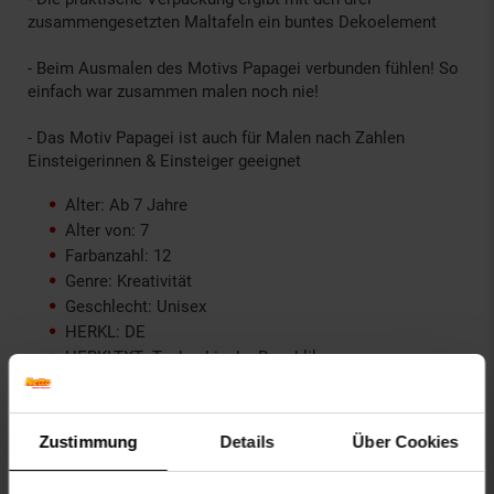
zusammengesetzten Maltafeln ein buntes Dekoelement
- Beim Ausmalen des Motivs Papagei verbunden fühlen! So
einfach war zusammen malen noch nie!
- Das Motiv Papagei ist auch für Malen nach Zahlen
Einsteigerinnen & Einsteiger geeignet
Alter: Ab 7 Jahre
Alter von: 7
Farbanzahl: 12
Genre: Kreativität
Geschlecht: Unisex
HERKL: DE
HERKLTXT: Tschechische Republik
Inhalt: 3 Maltafeln, 12 Acrylfarben auf Wasserbasis in
wiederverschließbaren Näpfchen, 2 Qualitätspinsel,
Farbpalette, Vorlageblatt, Bildaufhänger und Anleitung
Zustimmung
Details
Über Cookies
Motivanzahl: 1
Produkttyp: Spiel