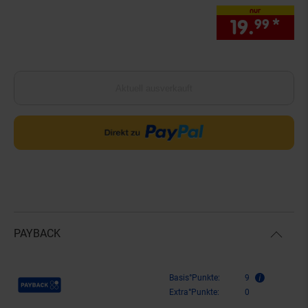
nur
19.
*
nur
99
Aktuell ausverkauft
PAYBACK
Payback Punkte
Basis°Punkte:
9
Extra°Punkte:
0