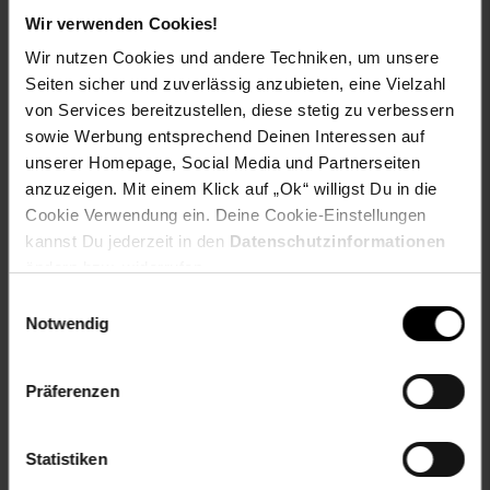
Puzzlegroesse: ca. 20 x 20 x 4,8 cm
Wir verwenden Cookies!
Reihe: CreArt Do it together
Spielanleitung: DE, EN, FR, ES, IT, NL, PT, PL
Wir nutzen Cookies und andere Techniken, um unsere
Themen: Gestalten & Malen
Seiten sicher und zuverlässig anzubieten, eine Vielzahl
Warnhinweis: Nicht geeignet für Kinder unter 7 Jahren.
von Services bereitzustellen, diese stetig zu verbessern
Benutzung unter Aufsicht von Erwachsenen.
sowie Werbung entsprechend Deinen Interessen auf
Anweisung vor Gebrauch lesen, befolgen und
unserer Homepage, Social Media und Partnerseiten
nachschlagebereit halten. Die Farben enthalten
Reaktionsmasse aus 5-Chlor-2- methyl-2H-isothiazol-
anzuzeigen. Mit einem Klick auf „Ok“ willigst Du in die
3-on und 2-Methyl-2H-isothiazol-3-on (3:1) Kann
Cookie Verwendung ein. Deine Cookie-Einstellungen
allergische Reaktionen hervorrufen.
kannst Du jederzeit in den
Datenschutzinformationen
ändern bzw. widerrufen.
Gewählte Variante:
Einwilligungsauswahl
size: onesize
Notwendig
Artikelnummer: 2835652000
EAN: 4005556258642
Präferenzen
Artikel gehört zur Kategorie:
Baukästen
Statistiken