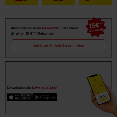
15€
**
Newsletter Anmeldung
Abonniere unseren
Newsletter
und sichere
Gutschein
dir einen 15 €**-Gutschein!
Jetzt zum Newsletter anmelden
Downloade die
Netto plus App!