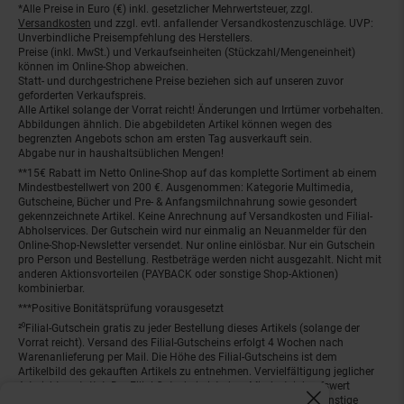
*Alle Preise in Euro (€) inkl. gesetzlicher Mehrwertsteuer, zzgl.
Fußnoten
Versandkosten
und zzgl. evtl. anfallender Versandkostenzuschläge. UVP:
Unverbindliche Preisempfehlung des Herstellers.
Preise (inkl. MwSt.) und Verkaufseinheiten (Stückzahl/Mengeneinheit)
können im Online-Shop abweichen.
Statt- und durchgestrichene Preise beziehen sich auf unseren zuvor
geforderten Verkaufspreis.
Alle Artikel solange der Vorrat reicht! Änderungen und Irrtümer vorbehalten.
Abbildungen ähnlich. Die abgebildeten Artikel können wegen des
begrenzten Angebots schon am ersten Tag ausverkauft sein.
Abgabe nur in haushaltsüblichen Mengen!
**15€ Rabatt im Netto Online-Shop auf das komplette Sortiment ab einem
Mindestbestellwert von 200 €. Ausgenommen: Kategorie Multimedia,
Gutscheine, Bücher und Pre- & Anfangsmilchnahrung sowie gesondert
gekennzeichnete Artikel. Keine Anrechnung auf Versandkosten und Filial-
Abholservices. Der Gutschein wird nur einmalig an Neuanmelder für den
Online-Shop-Newsletter versendet. Nur online einlösbar. Nur ein Gutschein
pro Person und Bestellung. Restbeträge werden nicht ausgezahlt. Nicht mit
anderen Aktionsvorteilen (PAYBACK oder sonstige Shop-Aktionen)
kombinierbar.
***Positive Bonitätsprüfung vorausgesetzt
²⁰Filial-Gutschein gratis zu jeder Bestellung dieses Artikels (solange der
Vorrat reicht). Versand des Filial-Gutscheins erfolgt 4 Wochen nach
Warenanlieferung per Mail. Die Höhe des Filial-Gutscheins ist dem
Artikelbild des gekauften Artikels zu entnehmen. Vervielfältigung jeglicher
Art nicht gestattet. Der Filial-Gutschein ist ohne Mindesteinkaufswert
einlösbar. Nicht mit anderen Aktionsvorteilen (PAYBACK oder sonstige