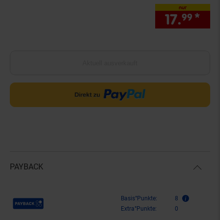
nur
17.
*
nur
99
Aktuell ausverkauft
PAYBACK
Payback Punkte
Basis°Punkte:
8
Extra°Punkte:
0