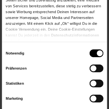
Seiten sicher und zuverlässig anzubieten, eine Vielzahl
Spieleranzahl von: 2
von Services bereitzustellen, diese stetig zu verbessern
Themen: Fantasie
sowie Werbung entsprechend Deinen Interessen auf
Warnhinweis: Keine Warnhinweise erforderlich.
unserer Homepage, Social Media und Partnerseiten
Gewählte Variante:
anzuzeigen. Mit einem Klick auf „Ok“ willigst Du in die
Cookie Verwendung ein. Deine Cookie-Einstellungen
size: onesize
kannst Du jederzeit in den
Datenschutzinformationen
ändern bzw. widerrufen.
Artikelnummer: 2929035000
Einwilligungsauswahl
EAN: 4005556248537
Notwendig
Artikel gehört zur Kategorie:
Gesellschaftsspiele
Präferenzen
Versandinformationen
Statistiken
Herstellerinformationen
Marketing