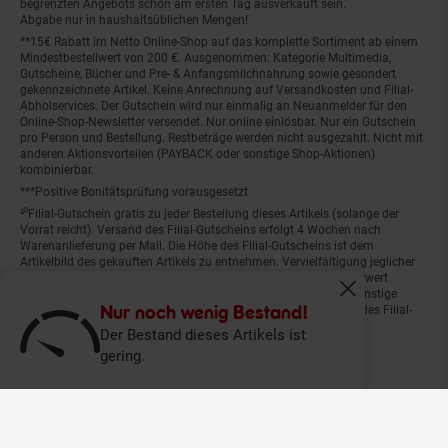
begrenzten Angebots schon am ersten Tag ausverkauft sein.
Abgabe nur in haushaltsüblichen Mengen!
**15€ Rabatt im Netto Online-Shop auf das komplette Sortiment ab einem
Mindestbestellwert von 200 €. Ausgenommen: Kategorie Multimedia,
Gutscheine, Bücher und Pre- & Anfangsmilchnahrung sowie gesondert
gekennzeichnete Artikel. Keine Anrechnung auf Versandkosten und Filial-
Abholservices. Der Gutschein wird nur einmalig an Neuanmelder für den
Online-Shop-Newsletter versendet. Nur online einlösbar. Nur ein Gutschein
pro Person und Bestellung. Restbeträge werden nicht ausgezahlt. Nicht mit
anderen Aktionsvorteilen (PAYBACK oder sonstige Shop-Aktionen)
kombinierbar.
***Positive Bonitätsprüfung vorausgesetzt
²⁰Filial-Gutschein gratis zu jeder Bestellung dieses Artikels (solange der
Vorrat reicht). Versand des Filial-Gutscheins erfolgt 4 Wochen nach
Warenanlieferung per Mail. Die Höhe des Filial-Gutscheins ist dem
Artikelbild des gekauften Artikels zu entnehmen. Vervielfältigung jeglicher
Art nicht gestattet. Der Filial-Gutschein ist ohne Mindesteinkaufswert
einlösbar. Nicht mit anderen Aktionsvorteilen (PAYBACK oder sonstige
Fenster schliess
Shop-Aktionen) kombinierbar. Der jeweilige Gültigkeitszeitraum des Filial-
Nur noch wenig Bestand!
Gutscheins ist darauf vermerkt.
Der Bestand dieses Artikels ist
gering.
© Netto Marken-Discount Stiftung & Co. KG |
Kontakt
|
Datenschutz
|
Impressum