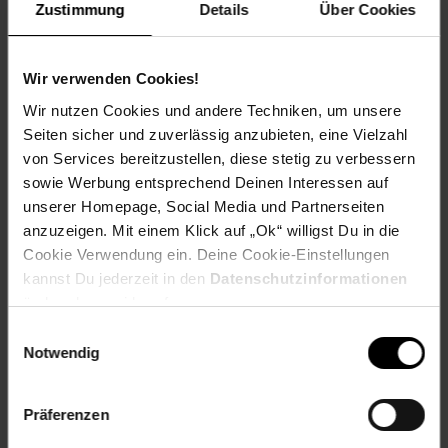
Zustimmung
Details
Über Cookies
Wortes als Unternehmensfamilie, jedes Unternehmen
individuell in seiner Prägung und seinen Stärken, alle jedoch
verbunden durch eine gemeinsame Mission: Wir inspirieren
Menschen zu entdecken, was wirklich wichtig ist.
Wir verwenden Cookies!
Wir nutzen Cookies und andere Techniken, um unsere
Seiten sicher und zuverlässig anzubieten, eine Vielzahl
Bestandteile:
von Services bereitzustellen, diese stetig zu verbessern
Karton/Papier
sowie Werbung entsprechend Deinen Interessen auf
Features:
unserer Homepage, Social Media und Partnerseiten
Sprache Spielanleitung: ES, NL, DE, EN, FR, IT
anzuzeigen. Mit einem Klick auf „Ok“ willigst Du in die
Schwierigkeitsgrad: Erwachsene - Erfahren
Cookie Verwendung ein. Deine Cookie-Einstellungen
Sprache/Untertitel:
deutsch
kannst Du jederzeit in den
Datenschutzinformationen
ändern bzw. widerrufen.
Einwilligungsauswahl
Achtung: Nicht für Kinder unter 36 Monaten geeignet.
Notwendig
Alter
Erwachsene
Artikelnummer: 2890124000
Präferenzen
EAN: 4005556171286