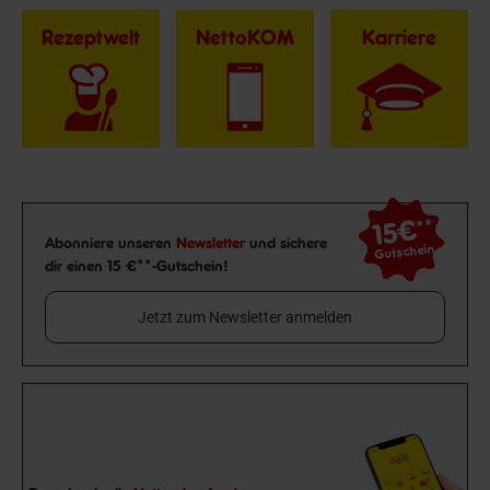
Rezeptwelt
NettoKOM
Karriere
15€
**
Newsletter Anmeldung
Abonniere unseren
Newsletter
und sichere
Gutschein
dir einen 15 €**-Gutschein!
Jetzt zum Newsletter anmelden