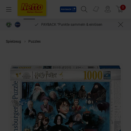
Payback
Prospekte
0
Arti
Menü
Suchfeld einblenden
Filiale finden
Warenkorb
PAYBACK °Punkte sammeln & einlösen
Spielzeug
Puzzles
Ravensburger - Harry Potters magische Welt, 1000 Te