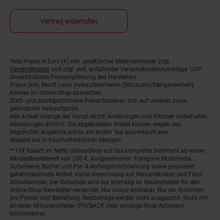
Vertrag widerrufen
*Alle Preise in Euro (€) inkl. gesetzlicher Mehrwertsteuer, zzgl.
Fußnoten
Versandkosten
und zzgl. evtl. anfallender Versandkostenzuschläge. UVP:
Unverbindliche Preisempfehlung des Herstellers.
Preise (inkl. MwSt.) und Verkaufseinheiten (Stückzahl/Mengeneinheit)
können im Online-Shop abweichen.
Statt- und durchgestrichene Preise beziehen sich auf unseren zuvor
geforderten Verkaufspreis.
Alle Artikel solange der Vorrat reicht! Änderungen und Irrtümer vorbehalten.
Abbildungen ähnlich. Die abgebildeten Artikel können wegen des
begrenzten Angebots schon am ersten Tag ausverkauft sein.
Abgabe nur in haushaltsüblichen Mengen!
**15€ Rabatt im Netto Online-Shop auf das komplette Sortiment ab einem
Mindestbestellwert von 200 €. Ausgenommen: Kategorie Multimedia,
Gutscheine, Bücher und Pre- & Anfangsmilchnahrung sowie gesondert
gekennzeichnete Artikel. Keine Anrechnung auf Versandkosten und Filial-
Abholservices. Der Gutschein wird nur einmalig an Neuanmelder für den
Online-Shop-Newsletter versendet. Nur online einlösbar. Nur ein Gutschein
pro Person und Bestellung. Restbeträge werden nicht ausgezahlt. Nicht mit
anderen Aktionsvorteilen (PAYBACK oder sonstige Shop-Aktionen)
kombinierbar.