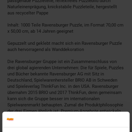
passgenaue Puzzleteile, reflexfreies Puzzlebild durch
Naturleinenprägung, knickstabile Puzzleteile, hergestellt
aus recycelter Pappe
Inhalt: 1000 Teile Ravensburger Puzzle, im Format 70,00 cm
x 50,00 cm, ab 14 Jahren geeignet
Gepuzzelt und geklebt macht sich ein Ravensburger Puzzle
auch hervorragend als Wanddekoration
Die Ravensburger Gruppe ist ein Zusammenschluss von
drei global agierenden Unternehmen: Die für Spiele, Puzzles
und Bücher bekannte Ravensburger AG mit Sitz in
Deutschland, Spielwarenhersteller BRIO AB in Schweden
und Spieleverlag ThinkFun Inc. in den USA. Ravensburger
übernahm 2015 BRIO und 2017 ThinkFun, denn gemeinsam
kann sich die Gruppe besser im internationalen
Spielwarenmarkt behaupten. Zumal die Produktphilosophie
der drei Firmen ähnlich ist: Premium-Angebote entwickeln,
die Kindern und Familien sinnvolle Unterhaltung bieten und
im Markt den besten Ruf genießen.
Die Ravensburger Gruppe sieht sich im besten Sinne des