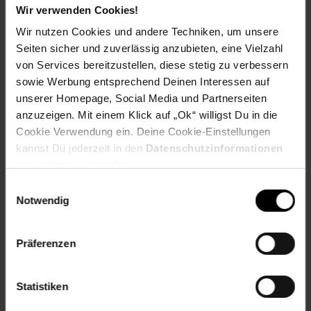
Wir verwenden Cookies!
Herstellerinformationen
Wir nutzen Cookies und andere Techniken, um unsere
Seiten sicher und zuverlässig anzubieten, eine Vielzahl
von Services bereitzustellen, diese stetig zu verbessern
sowie Werbung entsprechend Deinen Interessen auf
unserer Homepage, Social Media und Partnerseiten
Fußzeile
Weitere Online-Angebote
anzuzeigen. Mit einem Klick auf „Ok“ willigst Du in die
Cookie Verwendung ein. Deine Cookie-Einstellungen
Netto Reisen
TV-Shop
Weinwelt
kannst Du jederzeit in den
Datenschutzinformationen
ändern bzw. widerrufen.
Einwilligungsauswahl
Notwendig
Präferenzen
Rezeptwelt
NettoKOM
Karriere
Statistiken