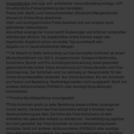
Versandkosten
und zzgl. evtl. anfallender Versandkostenzuschläge. UVP:
Unverbindliche Preisempfehlung des Herstellers.
Preise (inkl. MwSt.) und Verkaufseinheiten (Stückzahl/Mengeneinheit)
können im Online-Shop abweichen.
Statt- und durchgestrichene Preise beziehen sich auf unseren zuvor
geforderten Verkaufspreis.
Alle Artikel solange der Vorrat reicht! Änderungen und Irrtümer vorbehalten.
Abbildungen ähnlich. Die abgebildeten Artikel können wegen des
begrenzten Angebots schon am ersten Tag ausverkauft sein.
Abgabe nur in haushaltsüblichen Mengen!
**15€ Rabatt im Netto Online-Shop auf das komplette Sortiment ab einem
Mindestbestellwert von 200 €. Ausgenommen: Kategorie Multimedia,
Gutscheine, Bücher und Pre- & Anfangsmilchnahrung sowie gesondert
gekennzeichnete Artikel. Keine Anrechnung auf Versandkosten und Filial-
Abholservices. Der Gutschein wird nur einmalig an Neuanmelder für den
Online-Shop-Newsletter versendet. Nur online einlösbar. Nur ein Gutschein
pro Person und Bestellung. Restbeträge werden nicht ausgezahlt. Nicht mit
anderen Aktionsvorteilen (PAYBACK oder sonstige Shop-Aktionen)
kombinierbar.
***Positive Bonitätsprüfung vorausgesetzt
²⁰Filial-Gutschein gratis zu jeder Bestellung dieses Artikels (solange der
Vorrat reicht). Versand des Filial-Gutscheins erfolgt 4 Wochen nach
Warenanlieferung per Mail. Die Höhe des Filial-Gutscheins ist dem
Artikelbild des gekauften Artikels zu entnehmen. Vervielfältigung jeglicher
Art nicht gestattet. Der Filial-Gutschein ist ohne Mindesteinkaufswert
einlösbar. Nicht mit anderen Aktionsvorteilen (PAYBACK oder sonstige
Shop-Aktionen) kombinierbar. Der jeweilige Gültigkeitszeitraum des Filial-