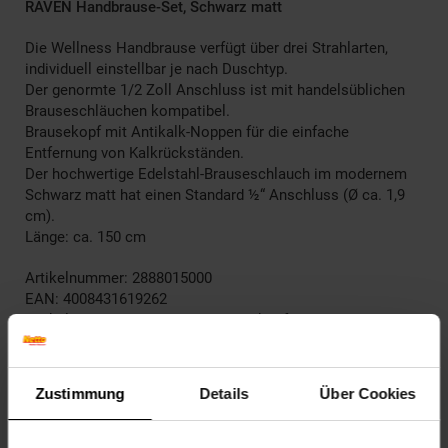
RAVEN Handbrause-Set, Schwarz matt
Die Wellness Handbrause verfügt über drei Strahlarten,
individuell einstellbar je nach Duschtyp.
Der genormte 1/2 Zoll Anschluss ist mit handelsüblichen
Brauseschläuchen kompatibel.
Brausekopf mit Antikalk-Noppen für die einfache
Entfernung von Kalkrückständen.
Der hochwertige Edelstahl-Brauseschlauch im modernem
Schwarz matt hat einen Standard ½“ Anschluss (Ø ca. 1,9
cm).
Länge: ca. 150 cm
Artikelnummer: 2888015000
EAN: 4008431619262
Artikel gehört zur Kategorie:
Duschköpfe
Zustimmung
Details
Über Cookies
Versandinformationen