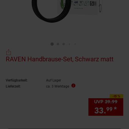
RAVEN Handbrause-Set, Schwarz matt
Verfügbarkeit:
Auf Lager
Lieferzeit:
ca. 3 Werktage
-15 %
Sie Sparen 15 Prozen
UVP
39.
99
UVP 
33.
*
Sie
99