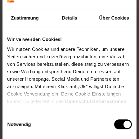
Geschmack: X
Frucht: Keine Frucht
Zustimmung
Details
Über Cookies
Blattform: Rundlich
Standort und Pflege
Standortempfehlung: Halbschattig, feucht
Wir verwenden Cookies!
Pflegeaufwand: Mittel
Wir nutzen Cookies und andere Techniken, um unsere
Lichtbedarf: Halbschattig-Schattig
Seiten sicher und zuverlässig anzubieten, eine Vielzahl
Wasserbedarf: Mittel
von Services bereitzustellen, diese stetig zu verbessern
Rückschnitt: Kein Rückschnitt erforderlich
Schnittverträglichkeit: Schlecht
sowie Werbung entsprechend Deinen Interessen auf
Bodenansprüche: humos und feucht
unserer Homepage, Social Media und Partnerseiten
Nährstoffgehalt: Gering
anzuzeigen. Mit einem Klick auf „Ok“ willigst Du in die
Frosthärte: bis -23 °C
Cookie Verwendung ein. Deine Cookie-Einstellungen
Verwendung: Am Teichrand,Im Staudenbeet,An
kannst Du jederzeit in den
Datenschutzinformationen
Bachläufen,Bodendecker, Frühlingsgarten, Schattenpflanze,
ändern bzw. widerrufen.
Unterpflanzung, Naturgarten.
Einwilligungsauswahl
Eigenschaften
Notwendig
Duft: Kein Duft
Bestäuber: Keine Bestäuber (steril)