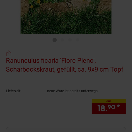
Ranunculus ficaria 'Flore Pleno',
Scharbockskraut, gefüllt, ca. 9x9 cm Topf
(P
Lieferzeit:
neue Ware ist bereits unterwegs
nur
18.
*
nur
90