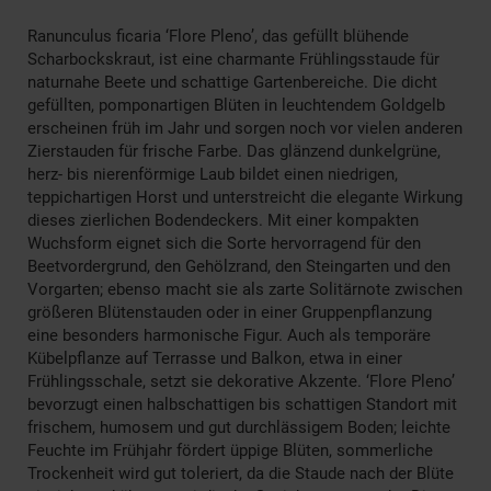
Ranunculus ficaria ‘Flore Pleno’, das gefüllt blühende
Scharbockskraut, ist eine charmante Frühlingsstaude für
naturnahe Beete und schattige Gartenbereiche. Die dicht
gefüllten, pomponartigen Blüten in leuchtendem Goldgelb
erscheinen früh im Jahr und sorgen noch vor vielen anderen
Zierstauden für frische Farbe. Das glänzend dunkelgrüne,
herz- bis nierenförmige Laub bildet einen niedrigen,
teppichartigen Horst und unterstreicht die elegante Wirkung
dieses zierlichen Bodendeckers. Mit einer kompakten
Wuchsform eignet sich die Sorte hervorragend für den
Beetvordergrund, den Gehölzrand, den Steingarten und den
Vorgarten; ebenso macht sie als zarte Solitärnote zwischen
größeren Blütenstauden oder in einer Gruppenpflanzung
eine besonders harmonische Figur. Auch als temporäre
Kübelpflanze auf Terrasse und Balkon, etwa in einer
Frühlingsschale, setzt sie dekorative Akzente. ‘Flore Pleno’
bevorzugt einen halbschattigen bis schattigen Standort mit
frischem, humosem und gut durchlässigem Boden; leichte
Feuchte im Frühjahr fördert üppige Blüten, sommerliche
Trockenheit wird gut toleriert, da die Staude nach der Blüte