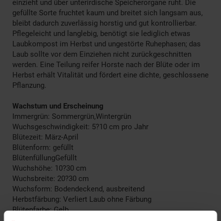
einzieht und über unterirdische Speicherorgane ruht. Die
gefüllte Sorte fruchtet kaum und breitet sich langsam aus,
bleibt dadurch zuverlässig horstig und gut kontrollierbar.
Pflegeleicht und langlebig, benötigt sie lediglich etwas
Laubkompost im Herbst und ungestörte Ruhephasen; das
Laub sollte vor dem Einziehen nicht zurückgeschnitten
werden. Eine Teilung reifer Horste nach der Blüte oder im
Herbst erhält Vitalität und fördert eine dichte, geschlossene
Pflanzung.
Wachstum und Erscheinung
Immergrün: Sommergrün,Wintergrün
Wuchsgeschwindigkeit: 5?10 cm pro Jahr
Blütezeit: März-April
Blütenform: gefüllt
BlütenfüllungGefüllt
Wuchshöhe: 10?30 cm
Wuchsbreite: 20?30 cm
Wuchsform: Bodendeckend, ausbreitend
Herbstfärbung: Verliert Laub ohne Färbung
Blütenfarbe: Gelb
Winterfarbe: Verblasst, bleibt halbschattig