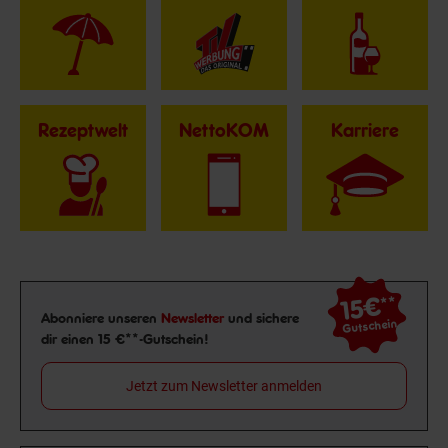
Rezeptwelt
NettoKOM
Karriere
15€
**
Newsletter Anmeldung
Abonniere unseren
Newsletter
und sichere
Gutschein
dir einen 15 €**-Gutschein!
Jetzt zum Newsletter anmelden