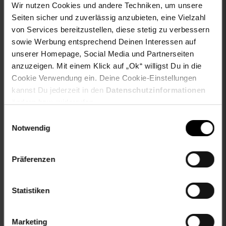
material_futter: 100% not_applicable
Wir nutzen Cookies und andere Techniken, um unsere
oberstoff_unterer_teil: 100% not_applicable
Seiten sicher und zuverlässig anzubieten, eine Vielzahl
sleeve_material: 100% not_applicable
von Services bereitzustellen, diese stetig zu verbessern
zweites-aussenmaterial: 100% not_applicable
sowie Werbung entsprechend Deinen Interessen auf
unserer Homepage, Social Media und Partnerseiten
Gewählte Variante:
anzuzeigen. Mit einem Klick auf „Ok“ willigst Du in die
Cookie Verwendung ein. Deine Cookie-Einstellungen
color: weiss
kannst Du jederzeit in den
Datenschutzinformationen
size: XXL
ändern bzw. widerrufen.
limango-size: XXL
Einwilligungsauswahl
Artikelnummer: 2843791000
Notwendig
EAN: 4063697518131
Artikel gehört zur Kategorie:
Herren Oberbekleidung
Präferenzen
Statistiken
Versandinformationen
Marketing