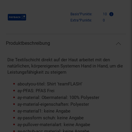
Payback Punkte
Basis°Punkte:
10
Extra°Punkte:
0
Produktbeschreibung
Die Textilschicht direkt auf der Haut arbeitet mit den
natürlichen, körpereigenen Systemen Hand in Hand, um die
Leistungsfähigkeit zu steigern
aboutyou-titel: Shirt 'teamFLASH'
ay-PFAS: PFAS Frei
ay-material: Obermaterial: 100% Polyester
ay-material-eigenschaften: Polyester
ay-material1: keine Angabe
ay-passform schuh: keine Angabe
ay-pullover-materialart: keine Angabe
ay-schuh-acc material: keine Angabe