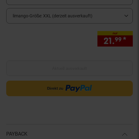
limango-Größe:
XXL (derzeit ausverkauft)
nur
21.
*
nur
99
Aktuell ausverkauft
PAYBACK