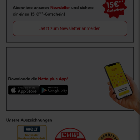
15€
**
Newsletter Anmeldung
Abonniere unseren
Newsletter
und sichere
Gutschein
dir einen 15 €**-Gutschein!
Jetzt zum Newsletter anmelden
Downloade die
Netto plus App!
Unsere Auszeichnungen