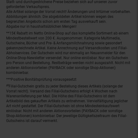
Statt- und durchgestrichene Preise beziehen sich auf unseren zuvor
geforderten Verkaufspreis.
Alle Artikel solange der Vorrat reicht! Änderungen und Irrtümer vorbehalten.
Abbildungen ähnlich. Die abgebildeten Artikel können wegen des
begrenzten Angebots schon am ersten Tag ausverkauft sein.
Abgabe nur in haushaltsüblichen Mengen!
**15€ Rabatt im Netto Online-Shop auf das komplette Sortiment ab einem
Mindestbestellwert von 200 €. Ausgenommen: Kategorie Multimedia,
Gutscheine, Bücher und Pre- & Anfangsmilchnahrung sowie gesondert
gekennzeichnete Artikel. Keine Anrechnung auf Versandkosten und Filial-
Abholservices. Der Gutschein wird nur einmalig an Neuanmelder für den
Online-Shop-Newsletter versendet. Nur online einlösbar. Nur ein Gutschein
pro Person und Bestellung. Restbeträge werden nicht ausgezahlt. Nicht mit
anderen Aktionsvorteilen (PAYBACK oder sonstige Shop-Aktionen)
kombinierbar.
***Positive Bonitätsprüfung vorausgesetzt
²⁰Filial-Gutschein gratis zu jeder Bestellung dieses Artikels (solange der
Vorrat reicht). Versand des Filial-Gutscheins erfolgt 4 Wochen nach
Warenanlieferung per Mail. Die Höhe des Filial-Gutscheins ist dem
Artikelbild des gekauften Artikels zu entnehmen. Vervielfältigung jeglicher
Art nicht gestattet. Der Filial-Gutschein ist ohne Mindesteinkaufswert
einlösbar. Nicht mit anderen Aktionsvorteilen (PAYBACK oder sonstige
Shop-Aktionen) kombinierbar. Der jeweilige Gültigkeitszeitraum des Filial-
Gutscheins ist darauf vermerkt.