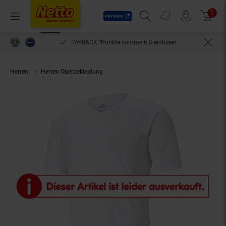
Payback
Prospekte
0
Arti
Menü
Suchfeld einblenden
Filiale finden
Warenkorb
PAYBACK °Punkte sammeln & einlösen
Herren
Herren Oberbekleidung
Puma Shirt T-Shirt teamFLASH Jersey